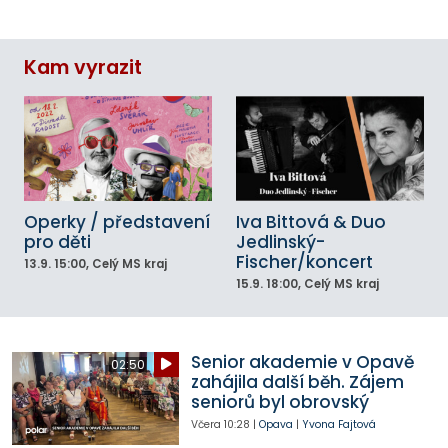
Kam vyrazit
Operky / představení
Iva Bittová & Duo
pro děti
Jedlinský-
Fischer/koncert
13.9.
15:00
, Celý MS kraj
15.9.
18:00
, Celý MS kraj
Senior akademie v Opavě
02:50
zahájila další běh. Zájem
seniorů byl obrovský
Včera
10:28
|
Opava
|
Yvona Fajtová