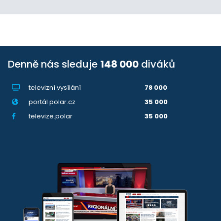
Denně nás sleduje
148 000
diváků
televizní vysílání
78 000
portál polar.cz
35 000
televize.polar
35 000