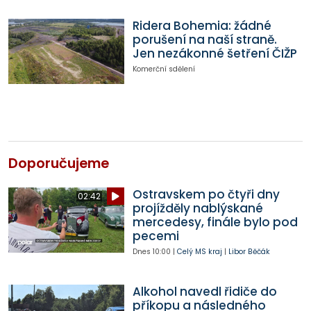
Ridera Bohemia: žádné
porušení na naší straně.
Jen nezákonné šetření ČIŽP
Komerční sdělení
Doporučujeme
Ostravskem po čtyři dny
02:42
projížděly nablýskané
mercedesy, finále bylo pod
pecemi
Dnes
10:00
|
Celý MS kraj
|
Libor Běčák
Alkohol navedl řidiče do
příkopu a následného