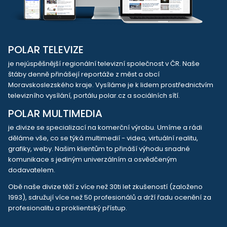
POLAR TELEVIZE
je nejúspěšnější regionální televizní společnost v ČR. Naše
štáby denně přinášejí reportáže z měst a obcí
Moravskoslezského kraje. Vysíláme je k lidem prostřednictvím
televizního vysílání, portálu polar.cz a sociálních sítí.
POLAR MULTIMEDIA
je divize se specializací na komerční výrobu. Umíme a rádi
děláme vše, co se týká multimedií - videa, virtuální realitu,
grafiky, weby. Našim klientům to přináší výhodu snadné
komunikace s jediným univerzálním a osvědčeným
dodavatelem.
Obě naše divize těží z více než 30ti let zkušeností (založeno
1993), sdružují více než 50 profesionálů a drží řadu ocenění za
profesionalitu a proklientský přístup.