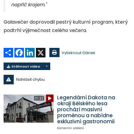
napříč krajem."
Galavečer doprovodil pestrý kulturní program, který
podtrhl výjimečnost celého večera.
Sdílet
Facebook
LinkedIn
X
Vytisknout článek
Stáhnout video
Nahlásit chybu
Legendární Dakota na
01:32
okraji Bělského lesa
prochází masivní
proměnou a nabídne
exkluzivní gastronomii
Komerční sdělení