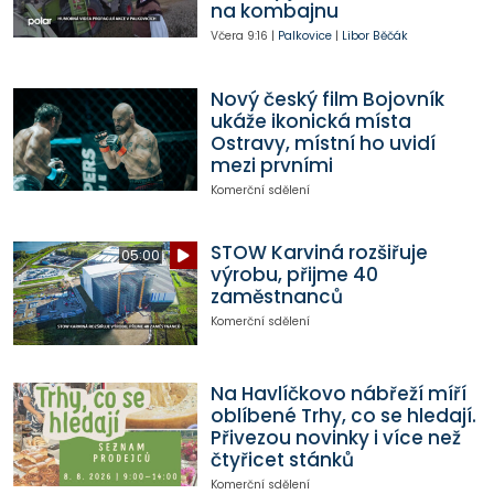
na kombajnu
Včera
9:16
|
Palkovice
|
Libor Běčák
Nový český film Bojovník
ukáže ikonická místa
Ostravy, místní ho uvidí
mezi prvními
Komerční sdělení
STOW Karviná rozšiřuje
05:00
výrobu, přijme 40
zaměstnanců
Komerční sdělení
Na Havlíčkovo nábřeží míří
oblíbené Trhy, co se hledají.
Přivezou novinky i více než
čtyřicet stánků
Komerční sdělení