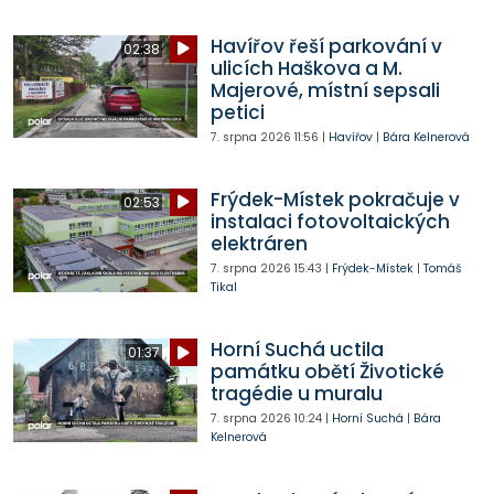
Havířov řeší parkování v
02:38
ulicích Haškova a M.
Majerové, místní sepsali
petici
7. srpna 2026
11:56
|
Havířov
|
Bára Kelnerová
Frýdek-Místek pokračuje v
02:53
instalaci fotovoltaických
elektráren
7. srpna 2026
15:43
|
Frýdek-Místek
|
Tomáš
Tikal
Horní Suchá uctila
01:37
památku obětí Životické
tragédie u muralu
7. srpna 2026
10:24
|
Horní Suchá
|
Bára
Kelnerová