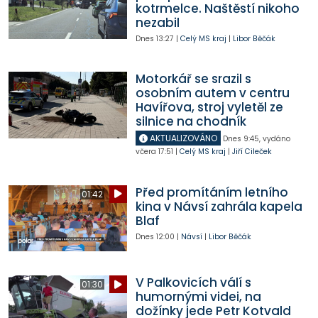
kotrmelce. Naštěstí nikoho
nezabil
Dnes
13:27
|
Celý MS kraj
|
Libor Běčák
Motorkář se srazil s
osobním autem v centru
Havířova, stroj vyletěl ze
silnice na chodník
AKTUALIZOVÁNO
Dnes
9:45
,
vydáno
včera
17:51
|
Celý MS kraj
|
Jiří Cileček
Před promítáním letního
01:42
kina v Návsí zahrála kapela
Blaf
Dnes
12:00
|
Návsí
|
Libor Běčák
V Palkovicích válí s
01:30
humornými videi, na
dožínky jede Petr Kotvald