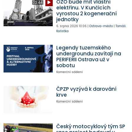
OZO bude mít vlastní
02:44
elektřinu. V Kunčicích
vyrostou 2 kogenerační
jednotky
6. srpna 2026
10:06
|
Ostrava-město
|
Tomáš
Kořistka
Legendy tuzemského
undergroundu zavítají na
PERIFERII Ostrava už v
sobotu
Komerční sdělení
ČPZP vyzývá k darování
krve
Komerční sdělení
Český motocyklový tým SP