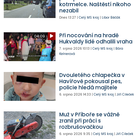
kotrmelce. Naštěstí nikoho
nezabil
Dnes
13:27
|
Celý MS kraj
|
Libor Běčák
Při nocování na hradě
04:09
Hukvaldy lidé odhalili vraha
7. srpna 2026
10:13
|
Celý MS kraj
|
Bára
Kelnerová
Dvouletého chlapečka v
Havířově pokousal pes,
policie hledá majitele
6. srpna 2026
14:33
|
Celý MS kraj
|
Jiří Cileček
Muž v Příboře se vážně
zranil při práci s
rozbrušovačkou
6. srpna 2026
9:35
|
Celý MS kraj
|
Jiří Cileček