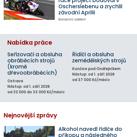
race project bodoval v
Oscherslebenu a zrychlil
závodní Aprilii
Komerční sdělení
Nabídka práce
Seřizovači a obsluha
Řidiči a obsluha
obráběcích strojů
zemědělských strojů
(kromě
Kunčice pod Ondřejníkem
dřevoobráběcích)
Nástup: od 1. září 2026
od 37 000 Kč/měsíc
Ostrava
Nástup: od 1. září 2026
od 32 000 do 33 000 Kč/měsíc
Nejnovější zprávy
Alkohol navedl řidiče do
příkopu a následného