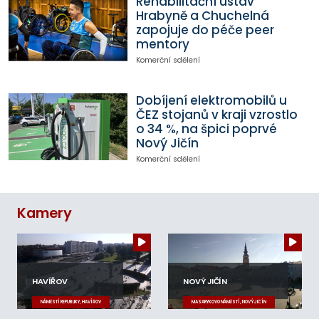
Rehabilitační ústav
Hrabyně a Chuchelná
zapojuje do péče peer
mentory
Komerční sdělení
Dobíjení elektromobilů u
ČEZ stojanů v kraji vzrostlo
o 34 %, na špici poprvé
Nový Jičín
Komerční sdělení
Kamery
HAVÍŘOV
NOVÝ JIČÍN
NÁMĚSTÍ REPUBLIKY, HAVÍŘOV
MASARYKOVO NÁMĚSTÍ, NOVÝ JIČÍN