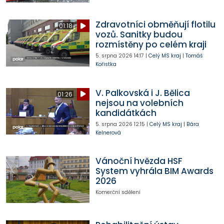
Zdravotníci obměňují flotilu
01:18
vozů. Sanitky budou
rozmístěny po celém kraji
5. srpna 2026
14:17
|
Celý MS kraj
|
Tomáš
Kořistka
V. Palkovská i J. Bělica
01:26
nejsou na volebních
kandidátkách
5. srpna 2026
12:15
|
Celý MS kraj
|
Bára
Kelnerová
Vánoční hvězda HSF
System vyhrála BIM Awards
2026
Komerční sdělení