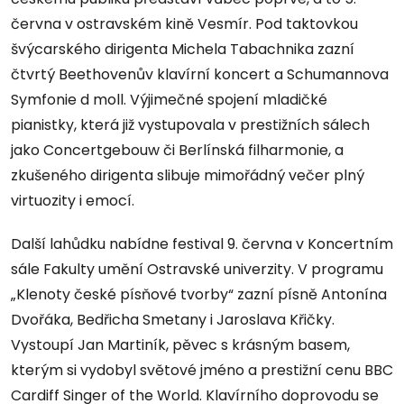
června v ostravském kině Vesmír. Pod taktovkou
švýcarského dirigenta Michela Tabachnika zazní
čtvrtý Beethovenův klavírní koncert a Schumannova
Symfonie d moll. Výjimečné spojení mladičké
pianistky, která již vystupovala v prestižních sálech
jako Concertgebouw či Berlínská filharmonie, a
zkušeného dirigenta slibuje mimořádný večer plný
virtuozity i emocí.
Další lahůdku nabídne festival 9. června v Koncertním
sále Fakulty umění Ostravské univerzity. V programu
„Klenoty české písňové tvorby“ zazní písně Antonína
Dvořáka, Bedřicha Smetany i Jaroslava Křičky.
Vystoupí Jan Martiník, pěvec s krásným basem,
kterým si vydobyl světové jméno a prestižní cenu BBC
Cardiff Singer of the World. Klavírního doprovodu se