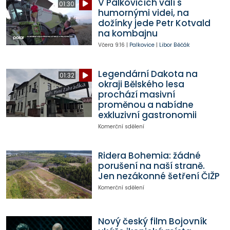
V Palkovicích válí s
01:30
humornými videi, na
dožínky jede Petr Kotvald
na kombajnu
Včera
9:16
|
Palkovice
|
Libor Běčák
Legendární Dakota na
01:32
okraji Bělského lesa
prochází masivní
proměnou a nabídne
exkluzivní gastronomii
Komerční sdělení
Ridera Bohemia: žádné
porušení na naší straně.
Jen nezákonné šetření ČIŽP
Komerční sdělení
Nový český film Bojovník