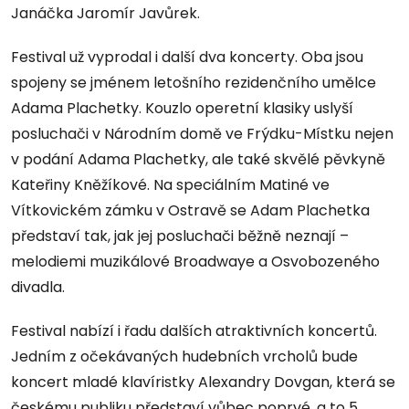
Janáčka Jaromír Javůrek.
Festival už vyprodal i další dva koncerty. Oba jsou
spojeny se jménem letošního rezidenčního umělce
Adama Plachetky. Kouzlo operetní klasiky uslyší
posluchači v Národním domě ve Frýdku-Místku nejen
v podání Adama Plachetky, ale také skvělé pěvkyně
Kateřiny Kněžíkové. Na speciálním Matiné ve
Vítkovickém zámku v Ostravě se Adam Plachetka
představí tak, jak jej posluchači běžně neznají –
melodiemi muzikálové Broadwaye a Osvobozeného
divadla.
Festival nabízí i řadu dalších atraktivních koncertů.
Jedním z očekávaných hudebních vrcholů bude
koncert mladé klavíristky Alexandry Dovgan, která se
českému publiku představí vůbec poprvé, a to 5.