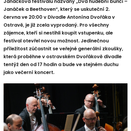
Janáčkova festivalu nazvaný „Dva hudební buřiči –
Janáček a Beethoven“, který se uskuteční 2.
června ve 20:00 v Divadle Antonína Dvořáka v
Ostravě, je již zcela vyprodaný. Pro všechny
zájemce, kteří si nestihli koupit vstupenku, ale
festival otevřel novou možnost. Jedinečnou
příležitost zúčastnit se veřejné generální zkoušky,
která proběhne v ostravském Dvořákově divadle
tentýž den od 17 hodin a bude ve stejném duchu
jako večerní koncert.