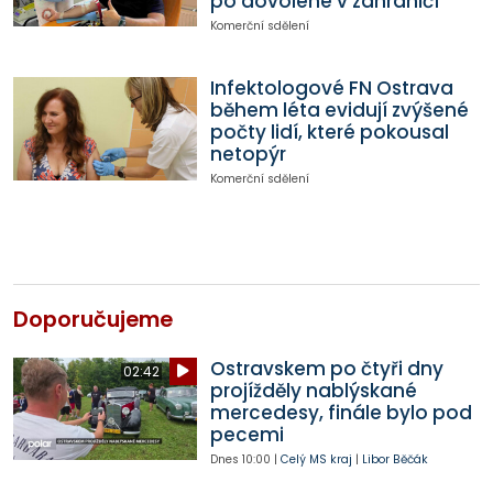
po dovolené v zahraničí
Komerční sdělení
Infektologové FN Ostrava
během léta evidují zvýšené
počty lidí, které pokousal
netopýr
Komerční sdělení
Doporučujeme
Ostravskem po čtyři dny
02:42
projížděly nablýskané
mercedesy, finále bylo pod
pecemi
Dnes
10:00
|
Celý MS kraj
|
Libor Běčák