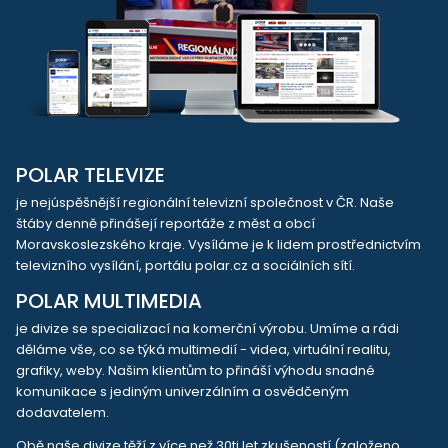
POLAR TELEVIZE
je nejúspěšnější regionální televizní společnost v ČR. Naše
štáby denně přinášejí reportáže z měst a obcí
Moravskoslezského kraje. Vysíláme je k lidem prostřednictvím
televizního vysílání, portálu polar.cz a sociálních sítí.
POLAR MULTIMEDIA
je divize se specializací na komerční výrobu. Umíme a rádi
děláme vše, co se týká multimedií - videa, virtuální realitu,
grafiky, weby. Našim klientům to přináší výhodu snadné
komunikace s jediným univerzálním a osvědčeným
dodavatelem.
Obě naše divize těží z více než 30ti let zkušeností (založeno