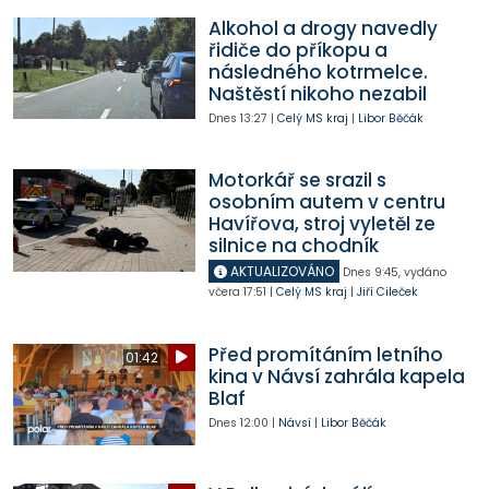
Alkohol a drogy navedly
řidiče do příkopu a
následného kotrmelce.
Naštěstí nikoho nezabil
Dnes
13:27
|
Celý MS kraj
|
Libor Běčák
Motorkář se srazil s
osobním autem v centru
Havířova, stroj vyletěl ze
silnice na chodník
AKTUALIZOVÁNO
Dnes
9:45
,
vydáno
včera
17:51
|
Celý MS kraj
|
Jiří Cileček
Před promítáním letního
01:42
kina v Návsí zahrála kapela
Blaf
Dnes
12:00
|
Návsí
|
Libor Běčák