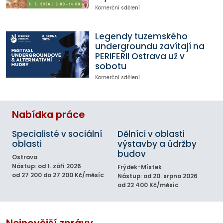
Komerční sdělení
Legendy tuzemského
undergroundu zavítají na
PERIFERII Ostrava už v
sobotu
Komerční sdělení
Nabídka práce
Specialisté v sociální
Dělníci v oblasti
oblasti
výstavby a údržby
budov
Ostrava
Nástup: od 1. září 2026
Frýdek-Místek
od 27 200 do 27 200 Kč/měsíc
Nástup: od 20. srpna 2026
od 22 400 Kč/měsíc