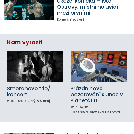
ukáže ikonická místa
Ostravy, místní ho uvidí
mezi prvními
Komerční sdělení
Kam vyrazit
Smetanovo trio/
Prázdninové
koncert
pozorování slunce v
Planetáriu
5.10.
18:00
, Celý MS kraj
15.8.
14:15
, Ostrava-Slezská Ostrava