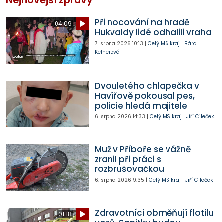
Nejnovější zprávy
Při nocování na hradě
04:09
Hukvaldy lidé odhalili vraha
7. srpna 2026
10:13
|
Celý MS kraj
|
Bára
Kelnerová
Dvouletého chlapečka v
Havířově pokousal pes,
policie hledá majitele
6. srpna 2026
14:33
|
Celý MS kraj
|
Jiří Cileček
Muž v Příboře se vážně
zranil při práci s
rozbrušovačkou
6. srpna 2026
9:35
|
Celý MS kraj
|
Jiří Cileček
Zdravotníci obměňují flotilu
01:18