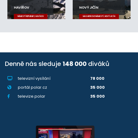
HAVÍŘOV
NOVÝ JIČÍN
NÁMĚSTÍ REPUBLIKY, HAVÍŘOV
MASARYKOVO NÁMĚSTÍ, NOVÝ JIČÍN
Denně nás sleduje
148 000
diváků
televizní vysílání
78 000
portál polar.cz
35 000
televize.polar
35 000