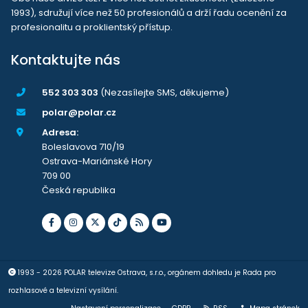
1993), sdružují více než 50 profesionálů a drží řadu ocenění za
profesionalitu a proklientský přístup.
Kontaktujte nás
552 303 303
(Nezasílejte SMS, děkujeme)
polar@polar.cz
Adresa:
Boleslavova 710/19
Ostrava-Mariánské Hory
709 00
Česká republika
1993 - 2026 POLAR televize Ostrava, s.r.o., orgánem dohledu je Rada pro
rozhlasové a televizní vysílání.