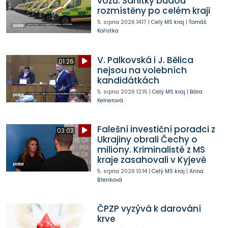
vozů. Sanitky budou
rozmístěny po celém kraji
5. srpna 2026
14:17
|
Celý MS kraj
|
Tomáš
Kořistka
V. Palkovská i J. Bělica
01:26
nejsou na volebních
kandidátkách
5. srpna 2026
12:15
|
Celý MS kraj
|
Bára
Kelnerová
Falešní investiční poradci z
03:02
Ukrajiny obrali Čechy o
miliony. Kriminalisté z MS
kraje zasahovali v Kyjevě
5. srpna 2026
10:14
|
Celý MS kraj
|
Anna
Břenková
ČPZP vyzývá k darování
krve