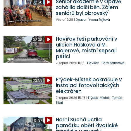
Senior akademie v Opavě
02:50
zahájila další běh. Zájem
seniorů byl obrovský
Včera
10:28
|
Opava
|
Yvona Fajtová
Havířov řeší parkování v
02:38
ulicích Haškova a M.
Majerové, místní sepsali
petici
7. srpna 2026
11:56
|
Havířov
|
Bára Kelnerová
Frýdek-Místek pokračuje v
02:53
instalaci fotovoltaických
elektráren
7. srpna 2026
15:43
|
Frýdek-Místek
|
Tomáš
Tikal
Horní Suchá uctila
01:37
památku obětí Životické