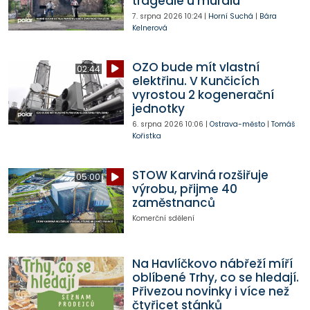
tragédie u muralu
7. srpna 2026
10:24
|
Horní Suchá
|
Bára
Kelnerová
OZO bude mít vlastní
02:44
elektřinu. V Kunčicích
vyrostou 2 kogenerační
jednotky
6. srpna 2026
10:06
|
Ostrava-město
|
Tomáš
Kořistka
STOW Karviná rozšiřuje
05:00
výrobu, přijme 40
zaměstnanců
Komerční sdělení
Na Havlíčkovo nábřeží míří
oblíbené Trhy, co se hledají.
Přivezou novinky i více než
čtyřicet stánků