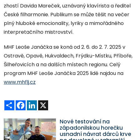
zhostí Davida Mareček, uznávaný klavírista a ředitel
České filharmonie. Publikum se může těšit na večer
plný hluboké emocionality, lyriky a mimořádného
interpretačního mistrovství.
MHF Leoše Janáčka se koná od 2. 6. do 2. 7. 2025 v
Ostravě, Opavě, Hukvaldech, Frýdku-Místku, Příboře,
Šilheřovicích a na dalších místech regionu. Celý
program MHF Leoše Janáčka 2025 lidé najdou na
www.mhflj.cz
Sdílet
Facebook
LinkedIn
X
Nové testování na
západonilskou horečku
usnadní návrat dárců krve