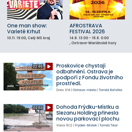
One man show:
AFROSTRAVA
Varieté Krhut
FESTIVAL 2026
10.11.
19:00
, Celý MS kraj
14.8.
13:00 - 15.8. 0:00
, Ostrava-Mariánské hory
Proskovice chystají
02:46
odbahnění. Ostrava je
podpoří z Fondu životního
prostředí.
Dnes
9:14
|
Ostrava-město
|
Tomáš Kořistka
Dohoda Frýdku-Místku a
02:53
Slezanu Holding přinesla
novou parkovací plochu
Včera
16:12
|
Frýdek-Místek
|
Tomáš Tikal