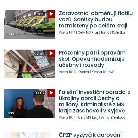
Zdravotníci obměňují flotilu
01:18
vozů. Sanitky budou
rozmístěny po celém kraji
Včera
14:17
|
Celý MS kraj
|
Tomáš Kořistka
Prázdniny patří opravám
02:56
škol. Opava modernizuje
učebny i rozvody
Včera
18:13
|
Opava
|
Yvona Fajtová
Falešní investiční poradci z
03:02
Ukrajiny obrali Čechy o
miliony. Kriminalisté z MS
kraje zasahovali v Kyjevě
Včera
10:14
|
Celý MS kraj
|
Anna Břenková
ČPZP vyzývá k darování