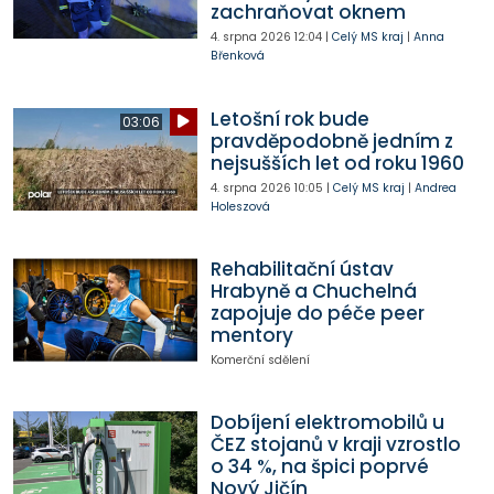
zachraňovat oknem
4. srpna 2026
12:04
|
Celý MS kraj
|
Anna
Břenková
Letošní rok bude
03:06
pravděpodobně jedním z
nejsušších let od roku 1960
4. srpna 2026
10:05
|
Celý MS kraj
|
Andrea
Holeszová
Rehabilitační ústav
Hrabyně a Chuchelná
zapojuje do péče peer
mentory
Komerční sdělení
Dobíjení elektromobilů u
ČEZ stojanů v kraji vzrostlo
o 34 %, na špici poprvé
Nový Jičín