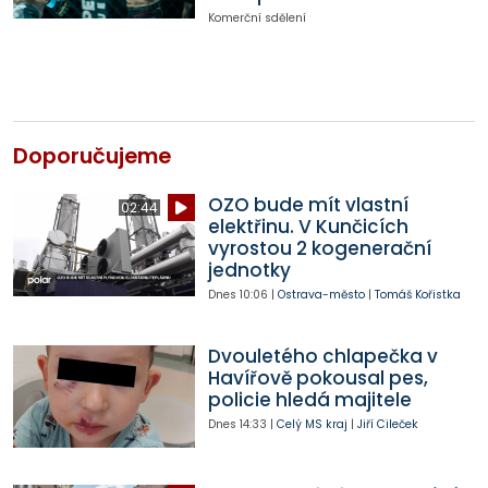
Komerční sdělení
Doporučujeme
OZO bude mít vlastní
02:44
elektřinu. V Kunčicích
vyrostou 2 kogenerační
jednotky
Dnes
10:06
|
Ostrava-město
|
Tomáš Kořistka
Dvouletého chlapečka v
Havířově pokousal pes,
policie hledá majitele
Dnes
14:33
|
Celý MS kraj
|
Jiří Cileček