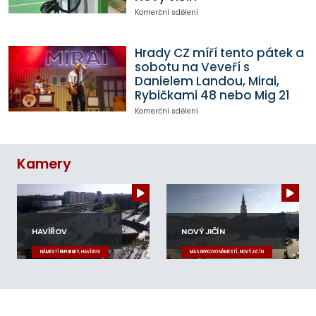
Komerční sdělení
Hrady CZ míří tento pátek a
sobotu na Veveří s
Danielem Landou, Mirai,
Rybičkami 48 nebo Mig 21
Komerční sdělení
Kamery
HAVÍŘOV
NOVÝ JIČÍN
NÁMĚSTÍ REPUBLIKY, HAVÍŘOV
MASARYKOVO NÁMĚSTÍ, NOVÝ JIČÍN