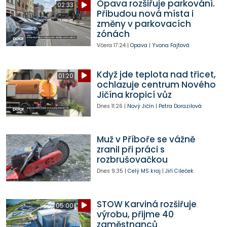
Opava rozšiřuje parkování.
02:33
Přibudou nová místa i
změny v parkovacích
zónách
Včera
17:24
|
Opava
|
Yvona Fajtová
Když jde teplota nad třicet,
01:20
ochlazuje centrum Nového
Jičína kropicí vůz
Dnes
11:26
|
Nový Jičín
|
Petra Dorazilová
Muž v Příboře se vážně
zranil při práci s
rozbrušovačkou
Dnes
9:35
|
Celý MS kraj
|
Jiří Cileček
STOW Karviná rozšiřuje
05:00
výrobu, přijme 40
zaměstnanců