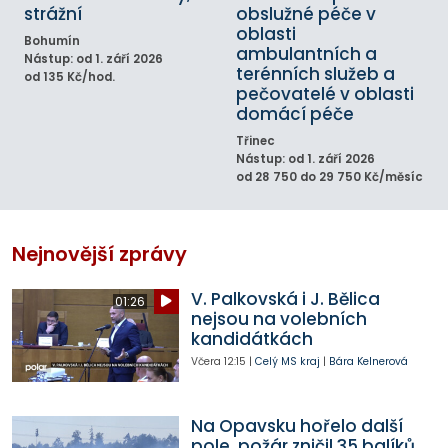
strážní
obslužné péče v
oblasti
Bohumín
ambulantních a
Nástup: od 1. září 2026
terénních služeb a
od 135 Kč/hod.
pečovatelé v oblasti
domácí péče
Třinec
Nástup: od 1. září 2026
od 28 750 do 29 750 Kč/měsíc
Nejnovější zprávy
V. Palkovská i J. Bělica
01:26
nejsou na volebních
kandidátkách
Včera
12:15
|
Celý MS kraj
|
Bára Kelnerová
Na Opavsku hořelo další
pole, požár zničil 35 balíků