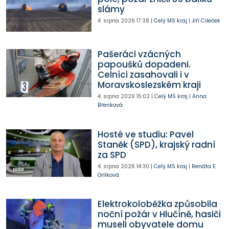
slámy
4. srpna 2026
17:38
|
Celý MS kraj
|
Jiří Cileček
Pašeráci vzácných
papoušků dopadeni.
Celníci zasahovali i v
Moravskoslezském kraji
4. srpna 2026
15:02
|
Celý MS kraj
|
Anna
Břenková
Hosté ve studiu: Pavel
Staněk (SPD), krajský radní
za SPD
4. srpna 2026
14:30
|
Celý MS kraj
|
Renáta E.
Orlíková
Elektrokoloběžka způsobila
noční požár v Hlučíně, hasiči
museli obyvatele domu