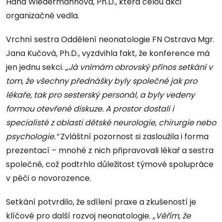
Hana Wiedermannová, Ph.D., která celou akci
organizačně vedla.
Vrchní sestra Oddělení neonatologie FN Ostrava Mgr.
Jana Kučová, Ph.D., vyzdvihla fakt, že konference má
jen jednu sekci. „
Já vnímám obrovský přínos setkání v
tom, že všechny přednášky byly společné jak pro
lékaře, tak pro sesterský personál, a byly vedeny
formou otevřené diskuze. A prostor dostali i
specialisté z oblasti dětské neurologie, chirurgie nebo
psychologie.“
Zvláštní pozornost si zasloužila i forma
prezentací – mnohé z nich připravovali lékař a sestra
společně, což podtrhlo důležitost týmové spolupráce
v péči o novorozence.
Setkání potvrdilo, že sdílení praxe a zkušeností je
klíčové pro další rozvoj neonatologie.
„Věřím, že