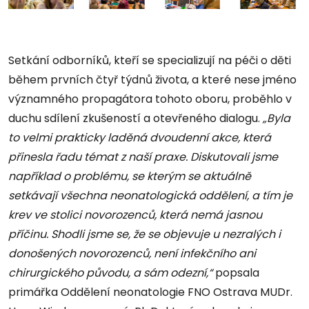
Setkání odborníků, kteří se specializují na péči o děti
během prvních čtyř týdnů života, a které nese jméno
významného propagátora tohoto oboru, proběhlo v
duchu sdílení zkušeností a otevřeného dialogu.
„Byla
to velmi prakticky laděná dvoudenní akce, která
přinesla řadu témat z naší praxe. Diskutovali jsme
například o problému, se kterým se aktuálně
setkávají všechna neonatologická oddělení, a tím je
krev ve stolici novorozenců, která nemá jasnou
příčinu. Shodli jsme se, že se objevuje u nezralých i
donošených novorozenců, není infekčního ani
chirurgického původu, a sám odezní,“
popsala
primářka Oddělení neonatologie FNO Ostrava MUDr.