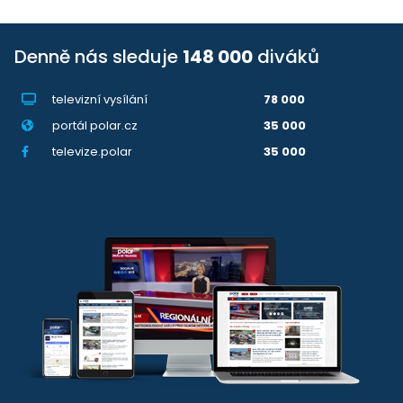
Denně nás sleduje
148 000
diváků
televizní vysílání
78 000
portál polar.cz
35 000
televize.polar
35 000