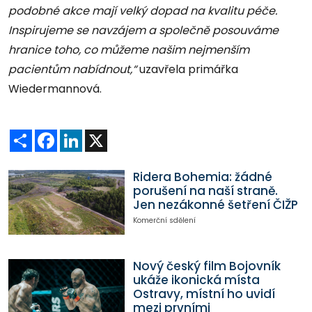
podobné akce mají velký dopad na kvalitu péče.
Inspirujeme se navzájem a společně posouváme
hranice toho, co můžeme našim nejmenším
pacientům nabídnout,“
uzavřela primářka
Wiedermannová.
Sdílet
Facebook
LinkedIn
X
Ridera Bohemia: žádné
porušení na naší straně.
Jen nezákonné šetření ČIŽP
Komerční sdělení
Nový český film Bojovník
ukáže ikonická místa
Ostravy, místní ho uvidí
mezi prvními