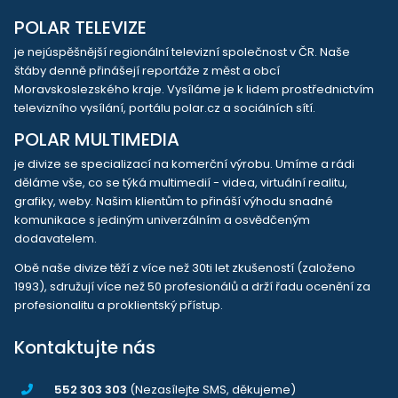
POLAR TELEVIZE
je nejúspěšnější regionální televizní společnost v ČR. Naše
štáby denně přinášejí reportáže z měst a obcí
Moravskoslezského kraje. Vysíláme je k lidem prostřednictvím
televizního vysílání, portálu polar.cz a sociálních sítí.
POLAR MULTIMEDIA
je divize se specializací na komerční výrobu. Umíme a rádi
děláme vše, co se týká multimedií - videa, virtuální realitu,
grafiky, weby. Našim klientům to přináší výhodu snadné
komunikace s jediným univerzálním a osvědčeným
dodavatelem.
Obě naše divize těží z více než 30ti let zkušeností (založeno
1993), sdružují více než 50 profesionálů a drží řadu ocenění za
profesionalitu a proklientský přístup.
Kontaktujte nás
552 303 303
(Nezasílejte SMS, děkujeme)