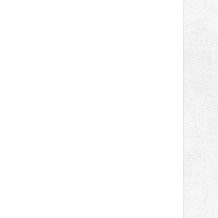
světa vrcholových zápasů, tentokrát
v MMA.