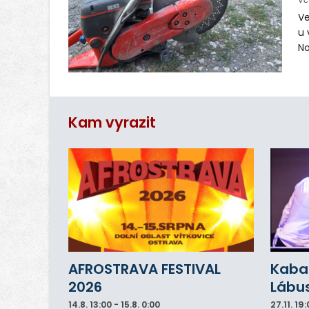
Vč
Ve
u 
No
pr
vr
n
Kam vyrazit
AFROSTRAVA FESTIVAL
Kabar
2026
Lábu
14.8.
13:00 - 15.8. 0:00
27.11.
19: