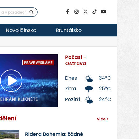
Novojičínsko
Bruntálsko
Počasí -
Ostrava
Dnes
34°C
Přehrát
Zítra
25°C
Pozítří
24°C
video
dělení
více
Ridera Bohemia: žádné