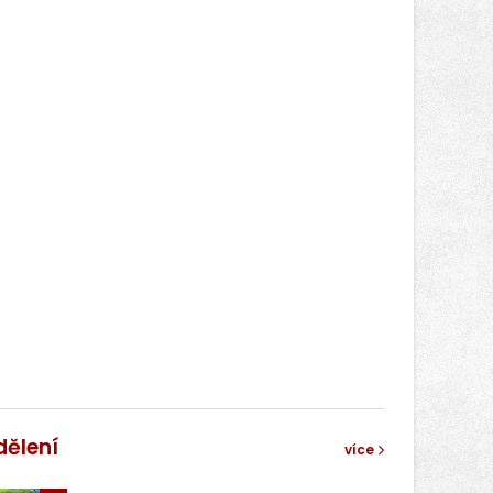
dělení
více