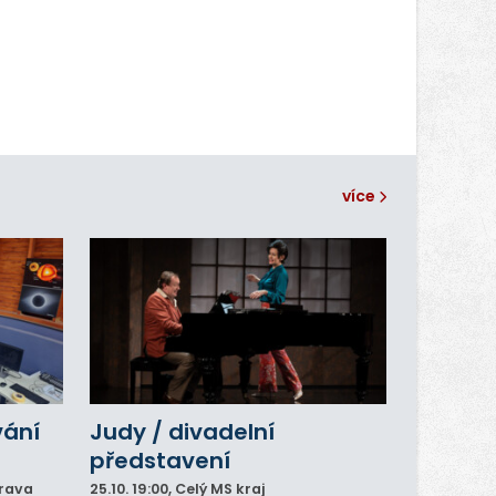
více
vání
Judy / divadelní
představení
trava
25.10.
19:00
, Celý MS kraj