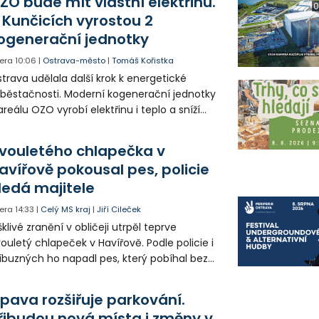
ZO bude mít vlastní elektřinu.
0
 Kunčicích vyrostou 2
ogenerační jednotky
era
10:06
|
Ostrava-město
|
Tomáš Kořistka
trava udělala další krok k energetické
běstačnosti. Moderní kogenerační jednotky
areálu OZO vyrobí elektřinu i teplo a sníží
klady i emise. Malou elektrárnu postaví
olia přímo v Kunčicích.
vouletého chlapečka v
avířově pokousal pes, policie
ledá majitele
era
14:33
|
Celý MS kraj
|
Jiří Cileček
klivé zranění v obličeji utrpěl teprve
ouletý chlapeček v Havířově. Podle policie i
íbuzných ho napadl pes, který pobíhal bez
dítka a náhubku. Majitel psa údajně z místa
ešel. Případem už se zabývá policie, která
pava rozšiřuje parkování.
jitele psa hledá.
řibudou nová místa i změny v