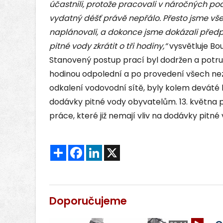
účastnili, protože pracovali v náročných p
vydatný déšť právě nepřálo. Přesto jsme vše 
naplánovali, a dokonce jsme dokázali pře
pitné vody zkrátit o tři hodiny,“
vysvětluje Bo
Stanovený postup prací byl dodržen a potru
hodinou odpolední a po provedení všech nezb
odkalení vodovodní sítě, byly kolem deváté
dodávky pitné vody obyvatelům. 13. května p
práce, které již nemají vliv na dodávky pitné 
Sdílet
Facebook
LinkedIn
X
Doporučujeme