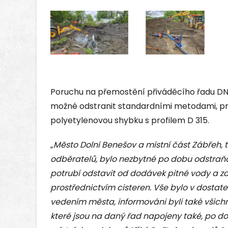
Poruchu na přemostění přiváděcího řadu DN
možné odstranit standardními metodami, pr
polyetylenovou shybku s profilem D 315.
„Město Dolní Benešov a místní část Zábřeh, t
odběratelů, bylo nezbytné po dobu odstra
potrubí odstavit od dodávek pitné vody a za
prostřednictvím cisteren. Vše bylo v dosta
vedením města, informováni byli také všichn
které jsou na daný řad napojeny také, po do