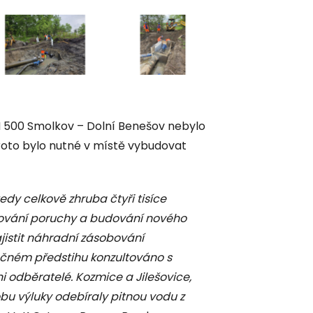
 500 Smolkov – Dolní Benešov nebylo
oto bylo nutné v místě vybudovat
edy celkově zhruba čtyři tisíce
ňování poruchy a budování nového
jistit náhradní zásobování
tečném předstihu konzultováno s
i odběratelé. Kozmice a Jilešovice,
bu výluky odebíraly pitnou vodu z