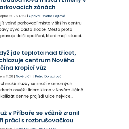
arkovacích zónách
 srpna 2026
17:24
|
Opava
|
Yvona Fajtová
jít volné parkovací místo v širším centru
avy bývá často složité. Město proto
ipravuje další opatření, která mají situaci
epšit. Vznikají nová parkovací stání, mění se
ganizace dopravy a některé novinky čekají
dyž jde teplota nad třicet,
ké řidiče v parkovacích zónách.
chlazuje centrum Nového
ičína kropicí vůz
era
11:26
|
Nový Jičín
|
Petra Dorazilová
chnické služby se snaží v úmorných
drech osvěžit lidem klima v Novém Jičíně.
kolikrát denně projíždí ulice nejvíce
hřátého centra kropící vůz. Zvýšila se také
tenzita zálivky květinových záhonů.
už v Příboře se vážně zranil
ři práci s rozbrušovačkou