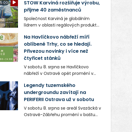
STOW Karviná rozšiřuje výrobu,
5:00
přijme 40 zaměstnanců
Společnost Karviná je globálním
lídrem v oblasti regálových produktů
a systémů, stabilním
Na Havlíčkovo nábřeží míří
zaměstnavatelem na Karvinsku a
oblíbené Trhy, co se hledají.
firmou s obrovským potenciálem.
Přivezou novinky i více než
čtyřicet stánků
V sobotu 8. srpna se Havlíčkovo
nábřeží v Ostravě opět promění v
místo plné vůní, chutí a poctivých
Legendy tuzemského
lokálních výrobků. Trhy, co se hledají
undergroundu zavítají na
tentokrát nabídnou více než čtyřicet
PERIFERII Ostrava už v sobotu
pečlivě vybraných stánků s kvalitní
gastronomií, farmářskými produkty,
V sobotu 8. srpna se areál Svazácká v
designem i řemeslnou tvorbou.
Ostravě-Zábřehu promění v baštu
Návštěvníci se mohou těšit nejen na
undergroundové a alternativní
oblíbené stálice, ale také na řadu
hudby. Uskuteční se zde totiž první
novinek, které v Ostravě běžně