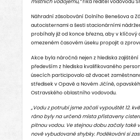
místních vodojemů,“
říká ředitel vodovodů
Náhradní zásobování Dolního Benešova a Záb
autocisternami a šesti stacionárními nádrže
probíhaly již od konce března, aby v klíčov
omezeném časovém úseku propojit a zprovozn
Akce byla náročná nejen z hlediska zajištěn
především z hlediska kvalifikovaného person
úsecích participovalo až dvacet zaměstna
středisek v Opavě a Novém Jičíně, opavské
Ostravského oblastního vodovodu.
„Vodu z potrubí jsme začali vypouštět 12. kvě
ráno byly na určená místa přistaveny cister
pitnou vodou. Ve stejnou dobu začaly také 
nově vybudované shybky. Poděkování si zaslo