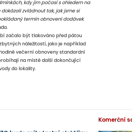
odmínkách, kdy jim počasí s ohledem na
dokázali zvládnout tak, jak jsme si
dpokládaný termín obnovení dodávek
uda.
bí začalo být tlakováno před pátou
ytných náležitostí, jako je například
 hodině večerní obnoveny standardní
robíhají na místě další dokončující
vody do lokality.
Komerční s