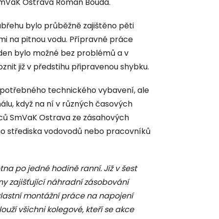
 SmVaK Ostrava Roman Bouda.
řehu bylo průběžně zajištěno pěti
mi na pitnou vodu. Přípravné práce
ý den bylo možné bez problémů a v
it již v předstihu připravenou shybku.
í potřebného technického vybavení, ale
álu, když na ní v různých časových
nců SmVaK Ostrava ze zásahových
ho střediska vodovodů nebo pracovníků
tna po jedné hodině ranní. Již v šest
ny zajišťující náhradní zásobování
vlastní montážní práce na napojení
uží všichni kolegové, kteří se akce