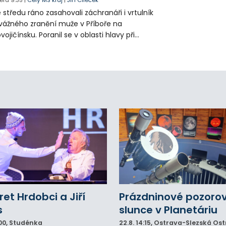
era
9:35
|
Celý MS kraj
|
Jiří Cileček
 středu ráno zasahovali záchranáři i vrtulník
vážného zranění muže v Příboře na
vojičínsku. Poranil se v oblasti hlavy při
áci s rozbrušovačkou. Následně byl
tulníkem přepraven do ostravské fakultní
emocnice.
et Hrdobci a Jiří
Prázdninové pozoro
s
slunce v Planetáriu
00
, Studénka
22.8.
14:15
, Ostrava-Slezská Os