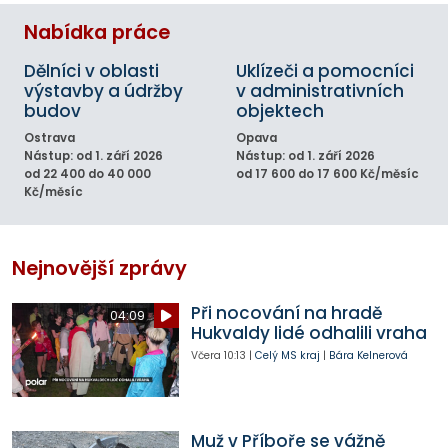
Nabídka práce
Dělníci v oblasti
Uklízeči a pomocníci
výstavby a údržby
v administrativních
budov
objektech
Ostrava
Opava
Nástup: od 1. září 2026
Nástup: od 1. září 2026
od 22 400 do 40 000
od 17 600 do 17 600 Kč/měsíc
Kč/měsíc
Nejnovější zprávy
Při nocování na hradě
04:09
Hukvaldy lidé odhalili vraha
Včera
10:13
|
Celý MS kraj
|
Bára Kelnerová
Muž v Příboře se vážně