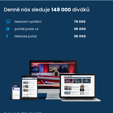
Denně nás sleduje
148 000
diváků
televizní vysílání
78 000
portál polar.cz
35 000
televize.polar
35 000