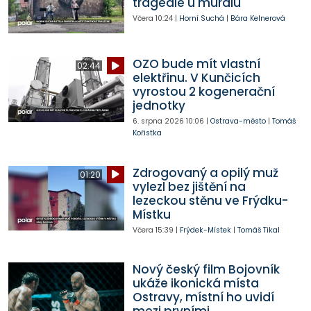
tragédie u muralu
Včera
10:24
|
Horní Suchá
|
Bára Kelnerová
OZO bude mít vlastní
02:44
elektřinu. V Kunčicích
vyrostou 2 kogenerační
jednotky
6. srpna 2026
10:06
|
Ostrava-město
|
Tomáš
Kořistka
Zdrogovaný a opilý muž
01:20
vylezl bez jištění na
lezeckou stěnu ve Frýdku-
Místku
Včera
15:39
|
Frýdek-Místek
|
Tomáš Tikal
Nový český film Bojovník
ukáže ikonická místa
Ostravy, místní ho uvidí