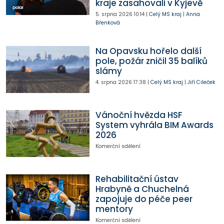
kraje zasahovali v Kyjevě
5. srpna 2026
10:14
|
Celý MS kraj
|
Anna
Břenková
Na Opavsku hořelo další
pole, požár zničil 35 balíků
slámy
4. srpna 2026
17:38
|
Celý MS kraj
|
Jiří Cileček
Vánoční hvězda HSF
System vyhrála BIM Awards
2026
Komerční sdělení
Rehabilitační ústav
Hrabyně a Chuchelná
zapojuje do péče peer
mentory
Komerční sdělení