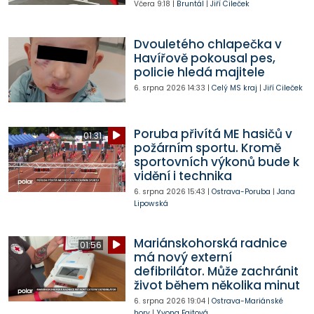
Včera
9:18
|
Bruntál
|
Jiří Cileček
Dvouletého chlapečka v
Havířově pokousal pes,
policie hledá majitele
6. srpna 2026
14:33
|
Celý MS kraj
|
Jiří Cileček
Poruba přivítá ME hasičů v
01:31
požárním sportu. Kromě
sportovních výkonů bude k
vidění i technika
6. srpna 2026
15:43
|
Ostrava-Poruba
|
Jana
Lipowská
Mariánskohorská radnice
01:56
má nový externí
defibrilátor. Může zachránit
život během několika minut
6. srpna 2026
19:04
|
Ostrava-Mariánské
hory
|
Yvona Fajtová