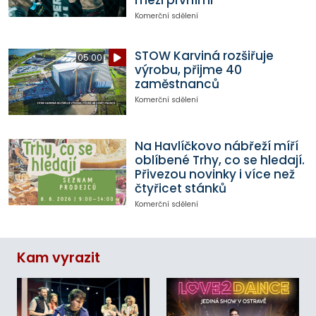
mezi prvními
Komerční sdělení
STOW Karviná rozšiřuje
05:00
výrobu, přijme 40
zaměstnanců
Komerční sdělení
Na Havlíčkovo nábřeží míří
oblíbené Trhy, co se hledají.
Přivezou novinky i více než
čtyřicet stánků
Komerční sdělení
Kam vyrazit