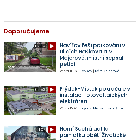
Doporučujeme
Havířov řeší parkování v
02:38
ulicích Haškova a M.
Majerové, místní sepsali
petici
Včera
11:56
|
Havířov
|
Bára Kelnerová
Frýdek-Místek pokračuje v
02:53
instalaci fotovoltaických
elektráren
Včera
15:43
|
Frýdek-Místek
|
Tomáš Tikal
Horní Suchá uctila
01:37
památku obětí Životické