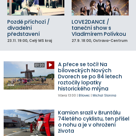
Pozdě příchozí /
LOVE2DANCE /
divadelní
taneční show s
představení
Vladimírem Polívkou
23.11.
19:00
, Celý MS kraj
27.9.
18:00
, Ostrava-Centrum
A přece se točí! Na
01:20
bíloveckých Nových
Dvorech se po 84 letech
roztočily lopatky
historického mlýna
Včera
13:00
|
Bílovec
|
Michal Slonina
Kamion srazil v Bruntálu
74letého cyklistu, ten přišel
o nohu a je v ohrožení
života