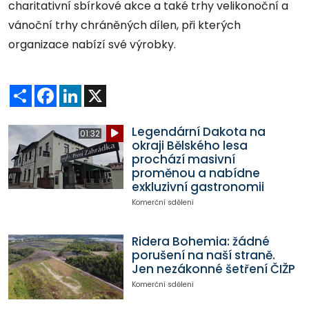
charitativní sbírkové akce a také trhy velikonoční a
vánoční trhy chráněných dílen, při kterých
organizace nabízí své výrobky.
Sdílet
Facebook
LinkedIn
X
Legendární Dakota na
01:32
okraji Bělského lesa
prochází masivní
proměnou a nabídne
exkluzivní gastronomii
Komerční sdělení
Ridera Bohemia: žádné
porušení na naší straně.
Jen nezákonné šetření ČIŽP
Komerční sdělení