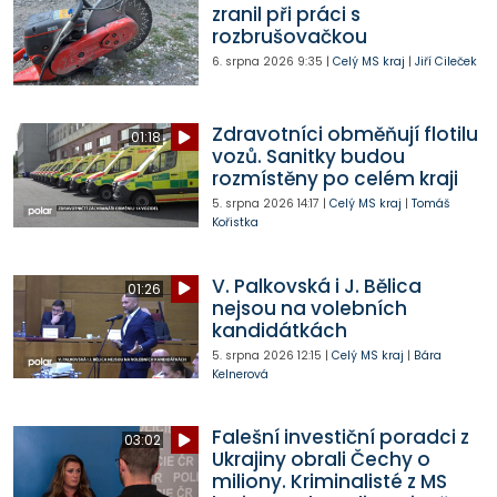
zranil při práci s
rozbrušovačkou
6. srpna 2026
9:35
|
Celý MS kraj
|
Jiří Cileček
Zdravotníci obměňují flotilu
01:18
vozů. Sanitky budou
rozmístěny po celém kraji
5. srpna 2026
14:17
|
Celý MS kraj
|
Tomáš
Kořistka
V. Palkovská i J. Bělica
01:26
nejsou na volebních
kandidátkách
5. srpna 2026
12:15
|
Celý MS kraj
|
Bára
Kelnerová
Falešní investiční poradci z
03:02
Ukrajiny obrali Čechy o
miliony. Kriminalisté z MS