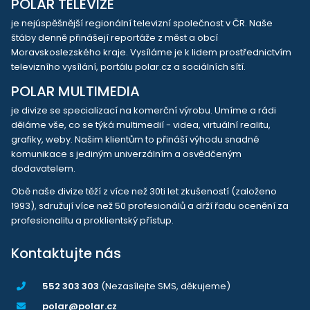
POLAR TELEVIZE
je nejúspěšnější regionální televizní společnost v ČR. Naše
štáby denně přinášejí reportáže z měst a obcí
Moravskoslezského kraje. Vysíláme je k lidem prostřednictvím
televizního vysílání, portálu polar.cz a sociálních sítí.
POLAR MULTIMEDIA
je divize se specializací na komerční výrobu. Umíme a rádi
děláme vše, co se týká multimedií - videa, virtuální realitu,
grafiky, weby. Našim klientům to přináší výhodu snadné
komunikace s jediným univerzálním a osvědčeným
dodavatelem.
Obě naše divize těží z více než 30ti let zkušeností (založeno
1993), sdružují více než 50 profesionálů a drží řadu ocenění za
profesionalitu a proklientský přístup.
Kontaktujte nás
552 303 303
(Nezasílejte SMS, děkujeme)
polar@polar.cz