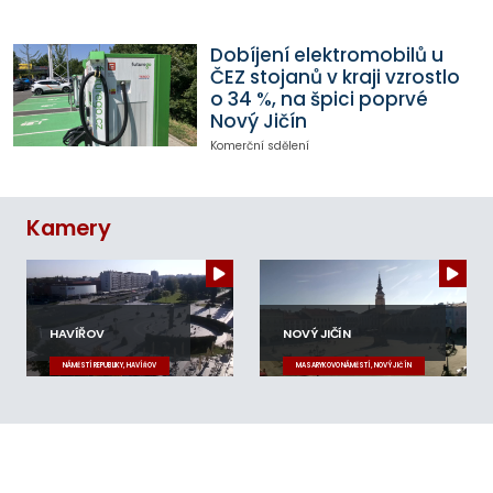
Dobíjení elektromobilů u
ČEZ stojanů v kraji vzrostlo
o 34 %, na špici poprvé
Nový Jičín
Komerční sdělení
Kamery
HAVÍŘOV
NOVÝ JIČÍN
NÁMĚSTÍ REPUBLIKY, HAVÍŘOV
MASARYKOVO NÁMĚSTÍ, NOVÝ JIČÍN