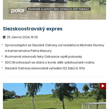
Slezskoostravský expres
25. června 2024, 16:30
Zpravodajství ze Slezské Ostravy od redaktora Michala Sloniny
a kameramana Petra Macury
Rozmarné slavnosti řeky Ostravice opět pobavily
SDO Brontosauři se stará o koně, děti i pěstounské rodiny
Slezská Ostrava slavnostně vyřadila 122 žáků 9. tříd
10:02