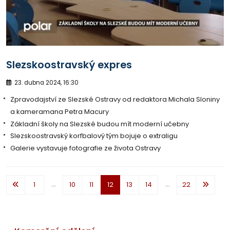
Slezskoostravský expres
23. dubna 2024, 16:30
Zpravodajství ze Slezské Ostravy od redaktora Michala Sloniny
a kameramana Petra Macury
Základní školy na Slezské budou mít moderní učebny
Slezskoostravský korfbalový tým bojuje o extraligu
Galerie vystavuje fotografie ze života Ostravy
...
...
1
10
11
12
13
14
22