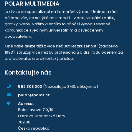
POLAR MULTIMEDIA
je divize se specializací na komerční výrobu. Umíme a rádi
děláme vše, co se týká multimedií - videa, virtuální realitu,
grafiky, weby. Našim klientům to přináší výhodu snadné
komunikace s jediným univerzálním a osvědčeným
dodavatelem.
Obě naše divize těží z více než 30ti let zkušeností (založeno
1993), sdružují více než 50 profesionálů a drží řadu ocenění za
profesionalitu a proklientský přístup.
Kontaktujte nás
552 303 303
(Nezasílejte SMS, děkujeme)
polar@polar.cz
Adresa:
Boleslavova 710/19
Ostrava-Mariánské Hory
709 00
Česká republika