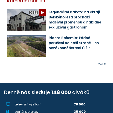
Komerční sdělení
Legendární Dakota na okraji
01:32
Bělského lesa prochází
masivní proměnou a nabídne
exkluzivní gastronomii
Ridera Bohemia: žádné
porušení na naší straně. Jen
nezákonné šetření ČIŽP
Více
Denně nás sleduje
148 000
diváků
televizní vysílání
78 000
portál polar.cz
35 000