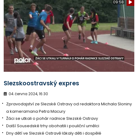
09:58
Slezskoostravský expres
04. června 2024, 16:30
Zpravodajství ze Slezské Ostravy od redaktora Michala Sloniny
a kameramana Petra Macury
Žáci se utkali o pohár radnice Slezské Ostravy
Další Sousedské trhy obohatili i pouliční umělci
Dny dětí ve Slezské Ostravě lákaly děti i dospělé