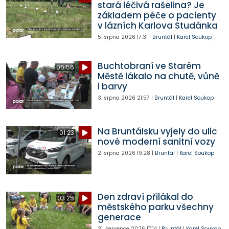
stará léčivá rašelina? Je
základem péče o pacienty
v lázních Karlova Studánka
5. srpna 2026
17:31
|
Bruntál
|
Karel Soukop
Buchtobraní ve Starém
05:56
Městě lákalo na chutě, vůně
i barvy
3. srpna 2026
21:57
|
Bruntál
|
Karel Soukop
Na Bruntálsku vyjely do ulic
01:23
nové moderní sanitní vozy
2. srpna 2026
19:28
|
Bruntál
|
Karel Soukop
Den zdraví přilákal do
03:25
městského parku všechny
generace
31. července 2026
17:14
|
Bruntál
|
Karel Soukop