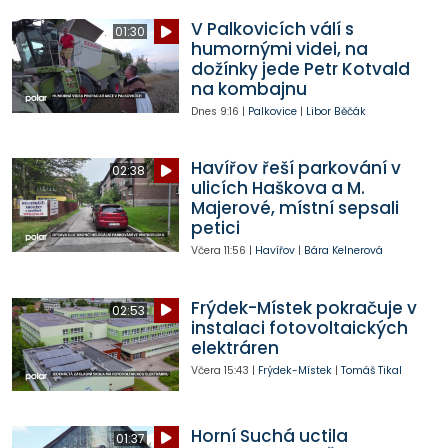
V Palkovicích válí s
01:30
humornými videi, na
dožínky jede Petr Kotvald
na kombajnu
Dnes
9:16
|
Palkovice
|
Libor Běčák
Havířov řeší parkování v
02:38
ulicích Haškova a M.
Majerové, místní sepsali
petici
Včera
11:56
|
Havířov
|
Bára Kelnerová
Frýdek-Místek pokračuje v
02:53
instalaci fotovoltaických
elektráren
Včera
15:43
|
Frýdek-Místek
|
Tomáš Tikal
Horní Suchá uctila
01:37