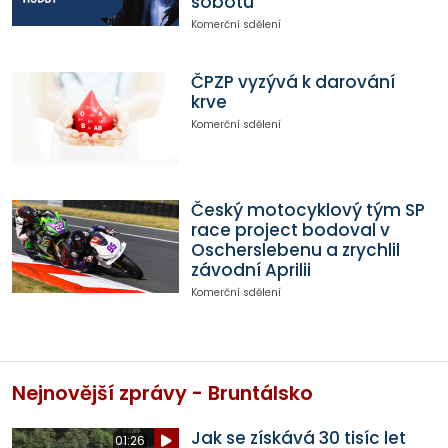
sobotu
Komerční sdělení
ČPZP vyzývá k darování
krve
Komerční sdělení
Český motocyklový tým SP
race project bodoval v
Oscherslebenu a zrychlil
závodní Aprilii
Komerční sdělení
Nejnovější zprávy - Bruntálsko
Jak se získává 30 tisíc let
01:26