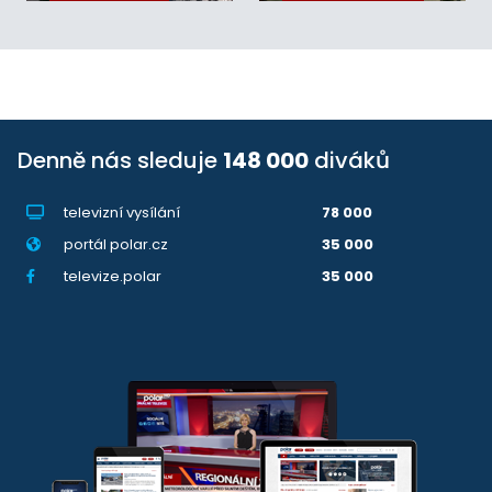
Denně nás sleduje
148 000
diváků
televizní vysílání
78 000
portál polar.cz
35 000
televize.polar
35 000