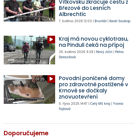
Vítkovsku zkracuje cestu z
Březové do Lesních
Albrechtic
7. května 2026
12:03
|
Bruntál
|
Karel Soukop
Kraj má novou cyklotrasu,
01:21
na Pinduli čeká na přípoj
25. května 2026
9:28
|
Nový Jičín
|
Petra
Dorazilová
Povodní poničené domy
01:25
pro zdravotně postižené v
Krnově se dočkaly
znovuotevření
5. října 2025
14:47
|
Celý MS kraj
|
Yvona
Fajtová
Doporučujeme