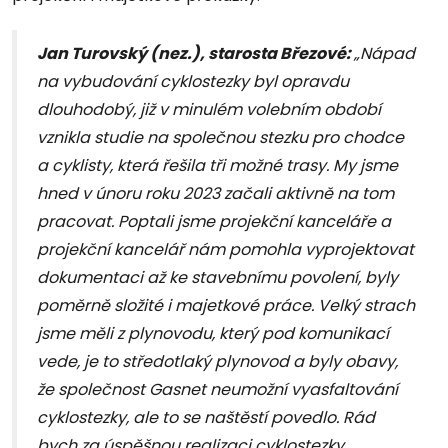
Jan Turovský (nez.), starosta Březové:
„Nápad
na vybudování cyklostezky byl opravdu
dlouhodobý, již v minulém volebním období
vznikla studie na společnou stezku pro chodce
a cyklisty, která řešila tři možné trasy. My jsme
hned v únoru roku 2023 začali aktivně na tom
pracovat. Poptali jsme projekční kanceláře a
projekční kancelář nám pomohla vyprojektovat
dokumentaci až ke stavebnímu povolení, byly
poměrně složité i majetkové práce. Velký strach
jsme měli z plynovodu, který pod komunikací
vede, je to středotlaký plynovod a byly obavy,
že společnost Gasnet neumožní vyasfaltování
cyklostezky, ale to se naštěstí povedlo. Rád
bych za úspěšnou realizaci cyklostezky