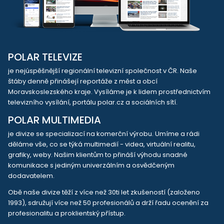
POLAR TELEVIZE
je nejúspěšnější regionální televizní společnost v ČR. Naše
štáby denně přinášejí reportáže z měst a obcí
Moravskoslezského kraje. Vysíláme je k lidem prostřednictvím
televizního vysílání, portálu polar.cz a sociálních sítí.
POLAR MULTIMEDIA
je divize se specializací na komerční výrobu. Umíme a rádi
děláme vše, co se týká multimedií - videa, virtuální realitu,
grafiky, weby. Našim klientům to přináší výhodu snadné
komunikace s jediným univerzálním a osvědčeným
dodavatelem.
Obě naše divize těží z více než 30ti let zkušeností (založeno
1993), sdružují více než 50 profesionálů a drží řadu ocenění za
profesionalitu a proklientský přístup.