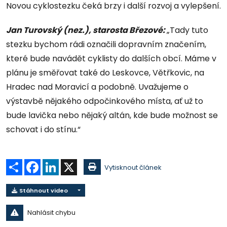
Novou cyklostezku čeká brzy i další rozvoj a vylepšení.
Jan Turovský (nez.), starosta Březové:
„Tady tuto
stezku bychom rádi označili dopravním značením,
které bude navádět cyklisty do dalších obcí. Máme v
plánu je směřovat také do Leskovce, Větřkovic, na
Hradec nad Moravicí a podobně. Uvažujeme o
výstavbě nějakého odpočinkového místa, ať už to
bude lavička nebo nějaký altán, kde bude možnost se
schovat i do stínu.“
Sdílet
Facebook
LinkedIn
X
Vytisknout článek
Stáhnout video
Nahlásit chybu