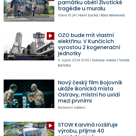
památku obětí Životické
tragédie u muralu
Včera
10:24
|
Horní Suchá
|
Bára Kelnerová
OZO bude mít vlastní
02:44
elektřinu. V Kunčicích
vyrostou 2 kogenerační
jednotky
6. srpna 2026
10:06
|
Ostrava-město
|
Tomáš
Kořistka
Nový český film Bojovník
ukáže ikonická místa
Ostravy, místní ho uvidí
mezi prvními
Komerční sdělení
STOW Karviná rozšiřuje
05:00
výrobu, přijme 40