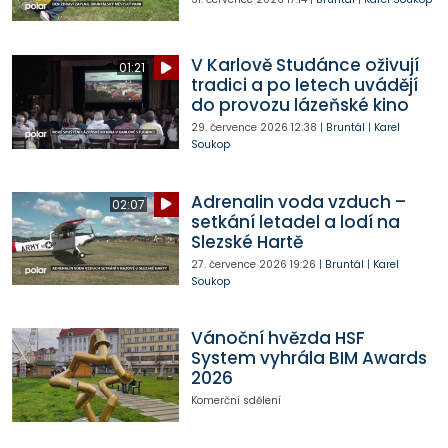
V Karlově Studánce oživují
01:21
tradici a po letech uvádějí
do provozu lázeňské kino
29. července 2026
12:38
|
Bruntál
|
Karel
Soukop
Adrenalin voda vzduch –
02:07
setkání letadel a lodí na
Slezské Hartě
27. července 2026
19:26
|
Bruntál
|
Karel
Soukop
Vánoční hvězda HSF
System vyhrála BIM Awards
2026
Komerční sdělení