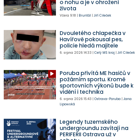
o nohu a je v ohrožení
života
Včera
9:18
|
Bruntál
|
Jiří Cileček
Dvouletého chlapečka v
Havířově pokousal pes,
policie hledá majitele
6. srpna 2026
14:33
|
Celý MS kraj
|
Jiří Cileček
Poruba přivítá ME hasičů v
01:31
požárním sportu. Kromě
sportovních výkonů bude k
vidění i technika
6. srpna 2026
15:43
|
Ostrava-Poruba
|
Jana
Lipowská
Legendy tuzemského
undergroundu zavítají na
PERIFERII Ostrava už v