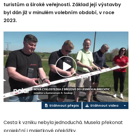
turistům a široké veřejnosti. Základ její výstavby
byl dán již v minulém volebním období, v roce
2023.
Přehrát
video
Stáhnout přepis
Stáhnout video
Cesta k vzniku nebyla jednoduchá. Musela překonat
projekční i majetkové překážky.