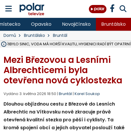
místecko
Opavsko
Novojičínsko
Bruntálsko
Domů
Bruntálsko
Bruntál
Ě PŘIBYLO SINIC, VODA MÁ HORŠÍ KVALITU, HYGIENICI RADÍ BÝT OPATRNÍ
ÚOHS DAL ZÁTORU POKUTU 100 000 ZA CHYBY V ZAKÁZCE NA OBN
AREÁL LODIČEK V KARVINÉ SE PŘIPRAVUJE NA VELKOU REKONSTRUKC
KARVINÁ ZNÁ BUDOUCÍ PODOBU AREÁLU LODIČKY V PARKU BOŽEN
CYKLISTU (74) SRAZIL V BRUNTÁLU KAMION, JE V OHROŽENÍ ŽIVOTA,
POLICIE HLEDÁ PŘÍPADNÉ SVĚDKY, KTEŘÍ POMŮŽOU OBJASNIT PRŮ
RADNÍ OSTRAVY A POSLANKYNĚ A. HOFFMANNOVÁ ZA PIRÁTY PODA
NA POSTUP MINISTERSTVA ŽIVOTNÍHO PROSTŘEDÍ V KAUZE HALDY 
MUŽ V PŘÍBOŘE SE VÁŽNĚ ZRANIL PŘI PRÁCI S ROZBRUŠOVAČKOU, I
SLEZSKÁ OSTRAVA PŘIPRAVUJE PROJEKTOVOU DOKUMENTACI PRO 
PODEZŘELÝ BALÍČEK ZASTAVIL PROVOZ NA NÁDRAŽÍ VE F-M, ČEKÁ 
CHLAPEČKA (2) V HAVÍŘOVĚ POKOUSAL PES, POLICIE HLEDÁ MAJITEL
MS KRAJ VYBUDUJE ZA 40 MILIONŮ V JABLUNKOVĚ NOVÝ MOST PŘES O
FOTBALISTA LAURI LAINE SE VRACÍ Z BANÍKU OSTRAVA NA PŮL ROK
F-M DOKONČIL VOLNOČASOVÝ AREÁL RIVKA PARK ZA 62 MILIONŮ,
Mezi Březovou a Lesními
Albrechticemi byla
otevřena nová cyklostezka
Vydáno 3. května 2026 18:50 |
Bruntál
|
Karel Soukop
Dlouhou objízdnou cestu z Březové do Lesních
Albrechtic na Vítkovsku nově zkracuje právě
otevřená kvalitní stezka pro pěší i cyklisty. Ta
kromě spojení obcí a jejich obyvatel poslouží také