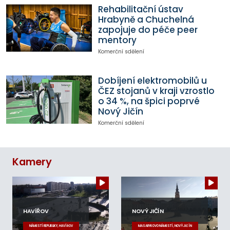
Rehabilitační ústav
Hrabyně a Chuchelná
zapojuje do péče peer
mentory
Komerční sdělení
Dobíjení elektromobilů u
ČEZ stojanů v kraji vzrostlo
o 34 %, na špici poprvé
Nový Jičín
Komerční sdělení
Kamery
HAVÍŘOV
NOVÝ JIČÍN
NÁMĚSTÍ REPUBLIKY, HAVÍŘOV
MASARYKOVO NÁMĚSTÍ, NOVÝ JIČÍN