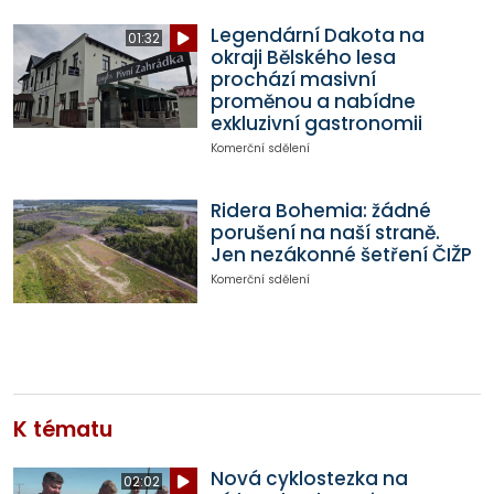
Legendární Dakota na
01:32
okraji Bělského lesa
prochází masivní
proměnou a nabídne
exkluzivní gastronomii
Komerční sdělení
Ridera Bohemia: žádné
porušení na naší straně.
Jen nezákonné šetření ČIŽP
Komerční sdělení
K tématu
Nová cyklostezka na
02:02