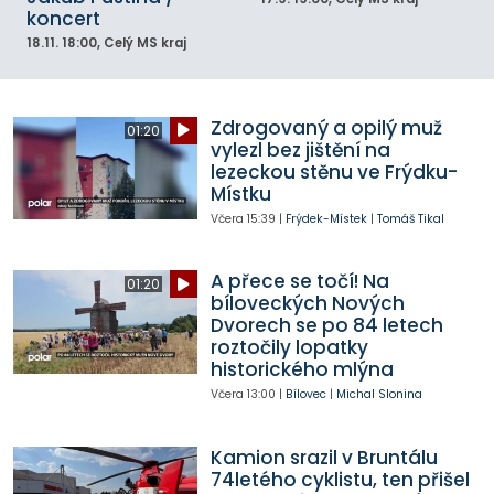
koncert
18.11.
18:00
, Celý MS kraj
Zdrogovaný a opilý muž
01:20
vylezl bez jištění na
lezeckou stěnu ve Frýdku-
Místku
Včera
15:39
|
Frýdek-Místek
|
Tomáš Tikal
A přece se točí! Na
01:20
bíloveckých Nových
Dvorech se po 84 letech
roztočily lopatky
historického mlýna
Včera
13:00
|
Bílovec
|
Michal Slonina
Kamion srazil v Bruntálu
74letého cyklistu, ten přišel