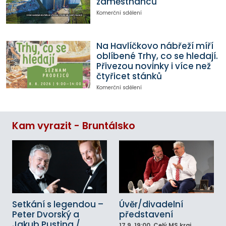
zaměstnanců
Komerční sdělení
Na Havlíčkovo nábřeží míří
oblíbené Trhy, co se hledají.
Přivezou novinky i více než
čtyřicet stánků
Komerční sdělení
Kam vyrazit - Bruntálsko
Setkání s legendou –
Úvěr/divadelní
Peter Dvorský a
představení
Jakub Pustina /
17.9.
19:00
, Celý MS kraj