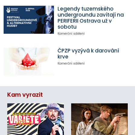
Legendy tuzemského
undergroundu zavítají na
PERIFERII Ostrava už v
sobotu
Komerční sdělení
ČPZP vyzývá k darování
krve
Komerční sdělení
Kam vyrazit