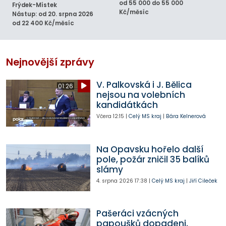
od 55 000 do 55 000
Frýdek-Místek
Kč/měsíc
Nástup: od 20. srpna 2026
od 22 400 Kč/měsíc
Nejnovější zprávy
V. Palkovská i J. Bělica
01:26
nejsou na volebních
kandidátkách
Včera
12:15
|
Celý MS kraj
|
Bára Kelnerová
Na Opavsku hořelo další
pole, požár zničil 35 balíků
slámy
4. srpna 2026
17:38
|
Celý MS kraj
|
Jiří Cileček
Pašeráci vzácných
papoušků dopadeni.