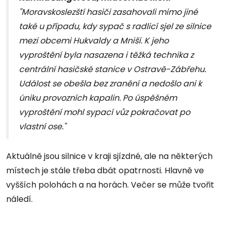
"Moravskoslezští hasiči zasahovali mimo jiné
také u případu, kdy sypač s radlicí sjel ze silnice
mezi obcemi Hukvaldy a Mniší. K jeho
vyproštění byla nasazena i těžká technika z
centrální hasičské stanice v Ostravě-Zábřehu.
Událost se obešla bez zranění a nedošlo ani k
úniku provozních kapalin. Po úspěšném
vyproštění mohl sypací vůz pokračovat po
vlastní ose."
Aktuálně jsou silnice v kraji sjízdné, ale na některých
místech je stále třeba dbát opatrnosti. Hlavně ve
vyšších polohách a na horách. Večer se může tvořit
náledí.