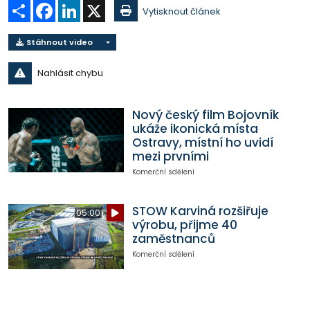
Sdílet
Facebook
LinkedIn
X
Vytisknout článek
Stáhnout video
Nahlásit chybu
Nový český film Bojovník
ukáže ikonická místa
Ostravy, místní ho uvidí
mezi prvními
Komerční sdělení
STOW Karviná rozšiřuje
05:00
výrobu, přijme 40
zaměstnanců
Komerční sdělení