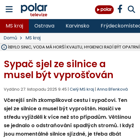
MS kraj
Ostrava
Karvinsko
Frýdeckomíste
Domů
MS kraj
Ě PŘIBYLO SINIC, VODA MÁ HORŠÍ KVALITU, HYGIENICI RADÍ BÝT OPATRNÍ
ÚOHS DAL ZÁTORU POKUTU 100 000 ZA CHYBY V ZAKÁZCE NA OBN
AREÁL LODIČEK V KARVINÉ SE PŘIPRAVUJE NA VELKOU REKONSTRUKC
KARVINÁ ZNÁ BUDOUCÍ PODOBU AREÁLU LODIČKY V PARKU BOŽEN
MORAVSKOSLEZŠTÍ POLICISTÉ ODHALILI MEZINÁRODNÍ GANG PODVO
LÁKALI LIDI NA ZISKY Z KRYPTOMĚN, INFO A VIDEO NA POLAR.CZ
RADNÍ OSTRAVY A POSLANKYNĚ A. HOFFMANNOVÁ ZA PIRÁTY PODA
NA POSTUP MINISTERSTVA ŽIVOTNÍHO PROSTŘEDÍ V KAUZE HALDY 
MUŽ V PŘÍBOŘE SE VÁŽNĚ ZRANIL PŘI PRÁCI S ROZBRUŠOVAČKOU, I
SLEZSKÁ OSTRAVA PŘIPRAVUJE PROJEKTOVOU DOKUMENTACI PRO 
PODEZŘELÝ BALÍČEK ZASTAVIL PROVOZ NA NÁDRAŽÍ VE F-M, ČEKÁ 
CHLAPEČKA (2) V HAVÍŘOVĚ POKOUSAL PES, POLICIE HLEDÁ MAJITEL
MS KRAJ VYBUDUJE ZA 40 MILIONŮ V JABLUNKOVĚ NOVÝ MOST PŘES O
FOTBALISTA LAURI LAINE SE VRACÍ Z BANÍKU OSTRAVA NA PŮL ROK
F-M DOKONČIL VOLNOČASOVÝ AREÁL RIVKA PARK ZA 62 MILIONŮ,
Sypač sjel ze silnice a
musel být vyprošťován
Vydáno 27. listopadu 2025 9:45 |
Celý MS kraj
|
Anna Břenková
Včerejší sníh zkomplikoval cestu i sypačovi. Ten
sjel ze silnice a musel být vyproštěn. Hasiči ve
středu vyjížděli k více než sto případům. Většinou
se jednalo o odstraňování spadlých stromů. I když
jsou momentálně silnice sjízdné, je třeba dbát