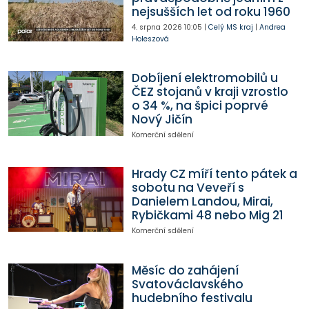
nejsušších let od roku 1960
4. srpna 2026
10:05
|
Celý MS kraj
|
Andrea
Holeszová
Dobíjení elektromobilů u
ČEZ stojanů v kraji vzrostlo
o 34 %, na špici poprvé
Nový Jičín
Komerční sdělení
Hrady CZ míří tento pátek a
sobotu na Veveří s
Danielem Landou, Mirai,
Rybičkami 48 nebo Mig 21
Komerční sdělení
Měsíc do zahájení
Svatováclavského
hudebního festivalu