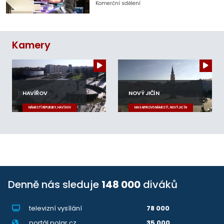
Komerční sdělení
Kamery
HAVÍŘOV
NOVÝ JIČÍN
NÁMĚSTÍ REPUBLIKY, HAVÍŘOV
MASARYKOVO NÁMĚSTÍ, NOVÝ JIČÍN
Denně nás sleduje
148 000
diváků
televizní vysílání
78 000
portál polar.cz
35 000