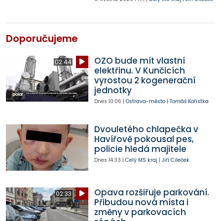
Doporučujeme
OZO bude mít vlastní
02:44
elektřinu. V Kunčicích
vyrostou 2 kogenerační
jednotky
Dnes
10:06
|
Ostrava-město
|
Tomáš Kořistka
Dvouletého chlapečka v
Havířově pokousal pes,
policie hledá majitele
Dnes
14:33
|
Celý MS kraj
|
Jiří Cileček
Opava rozšiřuje parkování.
02:33
Přibudou nová místa i
změny v parkovacích