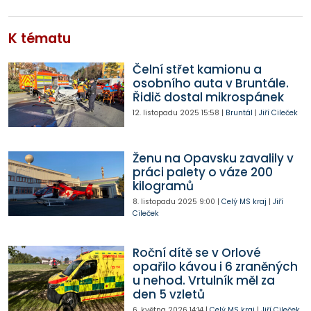
K tématu
Čelní střet kamionu a
osobního auta v Bruntále.
Řidič dostal mikrospánek
12. listopadu 2025
15:58
|
Bruntál
|
Jiří Cileček
Ženu na Opavsku zavalily v
práci palety o váze 200
kilogramů
8. listopadu 2025
9:00
|
Celý MS kraj
|
Jiří
Cileček
Roční dítě se v Orlové
opařilo kávou i 6 zraněných
u nehod. Vrtulník měl za
den 5 vzletů
6. května 2026
14:14
|
Celý MS kraj
|
Jiří Cileček