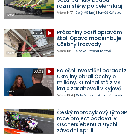
vozů. Sanitky budou
rozmístěny po celém kraji
Včera
14:17
|
Celý MS kraj
|
Tomáš Kořistka
Prázdniny patří opravám
02:56
škol. Opava modernizuje
učebny i rozvody
Včera
18:13
|
Opava
|
Yvona Fajtová
Falešní investiční poradci z
03:02
Ukrajiny obrali Čechy o
miliony. Kriminalisté z MS
kraje zasahovali v Kyjevě
Včera
10:14
|
Celý MS kraj
|
Anna Břenková
Český motocyklový tým SP
race project bodoval v
Oscherslebenu a zrychlil
závodní Aprilii