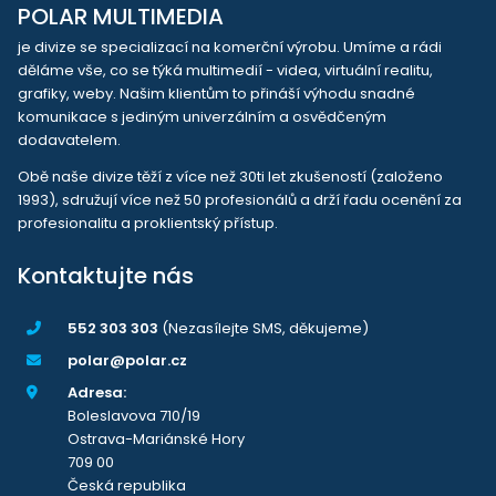
POLAR MULTIMEDIA
je divize se specializací na komerční výrobu. Umíme a rádi
děláme vše, co se týká multimedií - videa, virtuální realitu,
grafiky, weby. Našim klientům to přináší výhodu snadné
komunikace s jediným univerzálním a osvědčeným
dodavatelem.
Obě naše divize těží z více než 30ti let zkušeností (založeno
1993), sdružují více než 50 profesionálů a drží řadu ocenění za
profesionalitu a proklientský přístup.
Kontaktujte nás
552 303 303
(Nezasílejte SMS, děkujeme)
polar@polar.cz
Adresa:
Boleslavova 710/19
Ostrava-Mariánské Hory
709 00
Česká republika