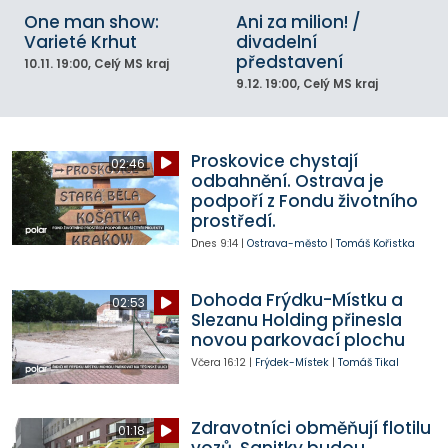
One man show:
Ani za milion! /
Varieté Krhut
divadelní
představení
10.11.
19:00
, Celý MS kraj
9.12.
19:00
, Celý MS kraj
Proskovice chystají
02:46
odbahnění. Ostrava je
podpoří z Fondu životního
prostředí.
Dnes
9:14
|
Ostrava-město
|
Tomáš Kořistka
Dohoda Frýdku-Místku a
02:53
Slezanu Holding přinesla
novou parkovací plochu
Včera
16:12
|
Frýdek-Místek
|
Tomáš Tikal
Zdravotníci obměňují flotilu
01:18