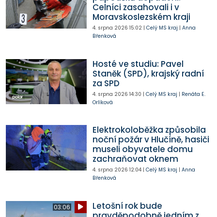
Celníci zasahovali i v
Moravskoslezském kraji
4. srpna 2026
15:02
|
Celý MS kraj
|
Anna
Břenková
Hosté ve studiu: Pavel
Staněk (SPD), krajský radní
za SPD
4. srpna 2026
14:30
|
Celý MS kraj
|
Renáta E.
Orlíková
Elektrokoloběžka způsobila
noční požár v Hlučíně, hasiči
museli obyvatele domu
zachraňovat oknem
4. srpna 2026
12:04
|
Celý MS kraj
|
Anna
Břenková
Letošní rok bude
03:06
pravděpodobně jedním z