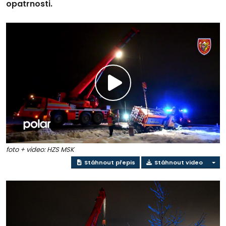
opatrnosti.
Přehrát
video
foto + video: HZS MSK
Stáhnout přepis
Stáhnout video