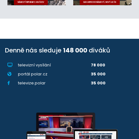
NÁMĚSTÍ REPUBLIKY, HAVÍŘOV
MASARYKOVO NÁMĚSTÍ, NOVÝ JIČÍN
Denně nás sleduje
148 000
diváků
televizní vysílání
78 000
portál polar.cz
35 000
televize.polar
35 000