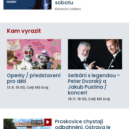
sobotu
Komerční sdělení
Kam vyrazit
Operky / představení
Setkání s legendou –
pro děti
Peter Dvorský a
Jakub Pustina /
13.9.
15:00
, Celý MS kraj
koncert
18.11.
18:00
, Celý MS kraj
Proskovice chystají
02:46
odbahnění. Ostrava je