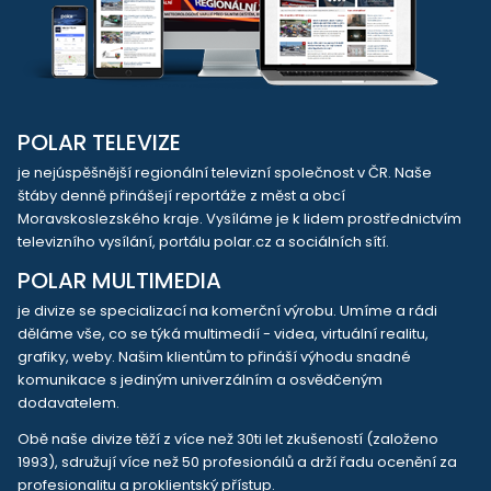
POLAR TELEVIZE
je nejúspěšnější regionální televizní společnost v ČR. Naše
štáby denně přinášejí reportáže z měst a obcí
Moravskoslezského kraje. Vysíláme je k lidem prostřednictvím
televizního vysílání, portálu polar.cz a sociálních sítí.
POLAR MULTIMEDIA
je divize se specializací na komerční výrobu. Umíme a rádi
děláme vše, co se týká multimedií - videa, virtuální realitu,
grafiky, weby. Našim klientům to přináší výhodu snadné
komunikace s jediným univerzálním a osvědčeným
dodavatelem.
Obě naše divize těží z více než 30ti let zkušeností (založeno
1993), sdružují více než 50 profesionálů a drží řadu ocenění za
profesionalitu a proklientský přístup.