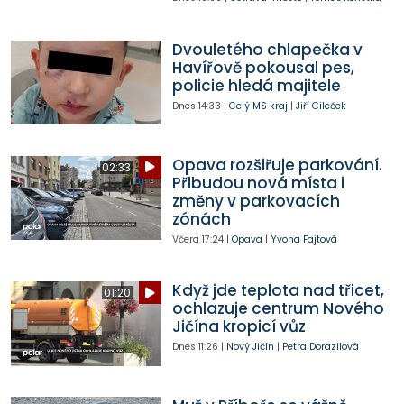
Dvouletého chlapečka v
Havířově pokousal pes,
policie hledá majitele
Dnes
14:33
|
Celý MS kraj
|
Jiří Cileček
Opava rozšiřuje parkování.
02:33
Přibudou nová místa i
změny v parkovacích
zónách
Včera
17:24
|
Opava
|
Yvona Fajtová
Když jde teplota nad třicet,
01:20
ochlazuje centrum Nového
Jičína kropicí vůz
Dnes
11:26
|
Nový Jičín
|
Petra Dorazilová