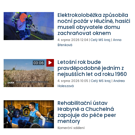
Elektrokoloběžka způsobila
noční požár v Hlučíně, hasiči
museli obyvatele domu
zachraňovat oknem
4. srpna 2026
12:04
|
Celý MS kraj
|
Anna
Břenková
Letošní rok bude
03:06
pravděpodobně jedním z
nejsušších let od roku 1960
4. srpna 2026
10:05
|
Celý MS kraj
|
Andrea
Holeszová
Rehabilitační ústav
Hrabyně a Chuchelná
zapojuje do péče peer
mentory
Komerční sdělení