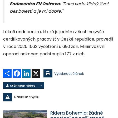
Endocentra FN Ostrava
:
"Dnes vedu klidný život
bez bolestí a je mi dobře."
Lékaři endocentra, které je jedním z šesti nejvýše
certifikovaných pracovišť v České republice, provedli
v roce 2025 1562 vyšetření u 690 žen. Miniinvazivní
operaci nakonec podstoupilo 177 z nich.
Sdílet
Facebook
LinkedIn
X
Vytisknout článek
Stáhnout video
Nahlásit chybu
Ridera Bohemia: žádné