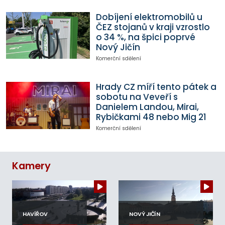
Dobíjení elektromobilů u
ČEZ stojanů v kraji vzrostlo
o 34 %, na špici poprvé
Nový Jičín
Komerční sdělení
Hrady CZ míří tento pátek a
sobotu na Veveří s
Danielem Landou, Mirai,
Rybičkami 48 nebo Mig 21
Komerční sdělení
Kamery
HAVÍŘOV
NOVÝ JIČÍN