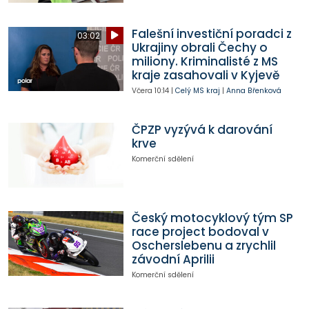
Falešní investiční poradci z
03:02
Ukrajiny obrali Čechy o
miliony. Kriminalisté z MS
kraje zasahovali v Kyjevě
Včera
10:14
|
Celý MS kraj
|
Anna Břenková
ČPZP vyzývá k darování
krve
Komerční sdělení
Český motocyklový tým SP
race project bodoval v
Oscherslebenu a zrychlil
závodní Aprilii
Komerční sdělení