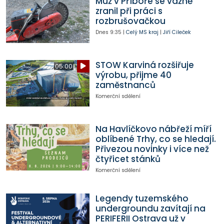
Muž v Příboře se vážně
zranil při práci s
rozbrušovačkou
Dnes
9:35
|
Celý MS kraj
|
Jiří Cileček
STOW Karviná rozšiřuje
05:00
výrobu, přijme 40
zaměstnanců
Komerční sdělení
Na Havlíčkovo nábřeží míří
oblíbené Trhy, co se hledají.
Přivezou novinky i více než
čtyřicet stánků
Komerční sdělení
Legendy tuzemského
undergroundu zavítají na
PERIFERII Ostrava už v