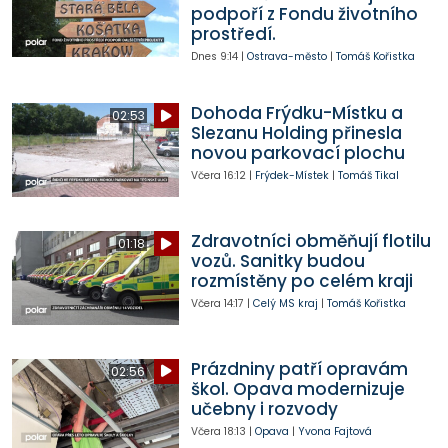
podpoří z Fondu životního
prostředí.
Dnes
9:14
|
Ostrava-město
|
Tomáš Kořistka
Dohoda Frýdku-Místku a
02:53
Slezanu Holding přinesla
novou parkovací plochu
Včera
16:12
|
Frýdek-Místek
|
Tomáš Tikal
Zdravotníci obměňují flotilu
01:18
vozů. Sanitky budou
rozmístěny po celém kraji
Včera
14:17
|
Celý MS kraj
|
Tomáš Kořistka
Prázdniny patří opravám
02:56
škol. Opava modernizuje
učebny i rozvody
Včera
18:13
|
Opava
|
Yvona Fajtová