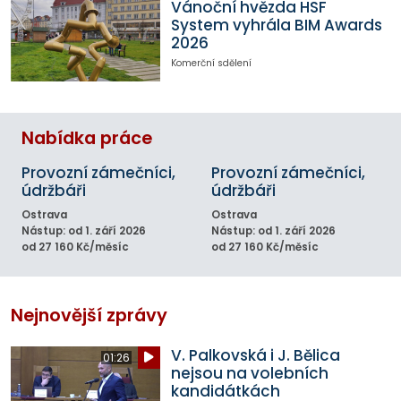
Vánoční hvězda HSF
System vyhrála BIM Awards
2026
Komerční sdělení
Nabídka práce
Provozní zámečníci,
Provozní zámečníci,
údržbáři
údržbáři
Ostrava
Ostrava
Nástup: od 1. září 2026
Nástup: od 1. září 2026
od 27 160 Kč/měsíc
od 27 160 Kč/měsíc
Nejnovější zprávy
V. Palkovská i J. Bělica
01:26
nejsou na volebních
kandidátkách