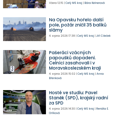
Včera
12:15
|
Celý MS kraj
|
Bára Kelnerová
Na Opavsku hořelo další
pole, požár zničil 35 balíků
slámy
4. srpna 2026
17:38
|
Celý MS kraj
|
Jiří Cileček
Pašeráci vzácných
papoušků dopadeni.
Celníci zasahovali i v
Moravskoslezském kraji
4. srpna 2026
15:02
|
Celý MS kraj
|
Anna
Břenková
Hosté ve studiu: Pavel
Staněk (SPD), krajský radní
za SPD
4. srpna 2026
14:30
|
Celý MS kraj
|
Renáta E.
Orlíková