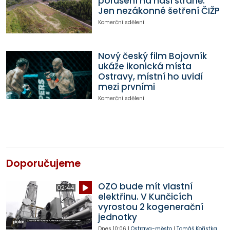
porušení na naší straně.
Jen nezákonné šetření ČIŽP
Komerční sdělení
Nový český film Bojovník
ukáže ikonická místa
Ostravy, místní ho uvidí
mezi prvními
Komerční sdělení
Doporučujeme
OZO bude mít vlastní
02:44
elektřinu. V Kunčicích
vyrostou 2 kogenerační
jednotky
Dnes
10:06
|
Ostrava-město
|
Tomáš Kořistka