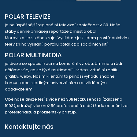
POLAR TELEVIZE
je nejúspěšnější regionální televizní společnost v ČR. Naše
štáby denně přinášejí reportáže z měst a obcí
Moravskoslezského kraje. Vysíláme je k lidem prostřednictvím
televizního vysílání, portálu polar.cz a sociálních sítí.
POLAR MULTIMEDIA
je divize se specializací na komerční výrobu. Umíme a rádi
děláme vše, co se týká multimedií - videa, virtuální realitu,
grafiky, weby. Našim klientům to přináší výhodu snadné
komunikace s jediným univerzálním a osvědčeným
dodavatelem.
Obě naše divize těží z více než 30ti let zkušeností (založeno
1993), sdružují více než 50 profesionálů a drží řadu ocenění za
profesionalitu a proklientský přístup.
Kontaktujte nás