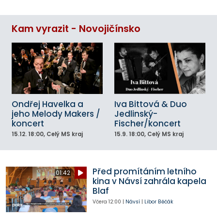
Kam vyrazit - Novojičínsko
Ondřej Havelka a
Iva Bittová & Duo
jeho Melody Makers /
Jedlinský-
koncert
Fischer/koncert
15.12.
18:00
, Celý MS kraj
15.9.
18:00
, Celý MS kraj
Před promítáním letního
01:42
kina v Návsí zahrála kapela
Blaf
Včera
12:00
|
Návsí
|
Libor Běčák