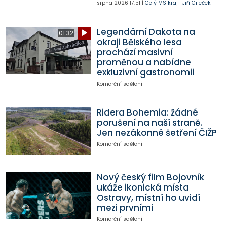
srpna 2026
17:51
|
Celý MS kraj
|
Jiří Cileček
Legendární Dakota na
01:32
okraji Bělského lesa
prochází masivní
proměnou a nabídne
exkluzivní gastronomii
Komerční sdělení
Ridera Bohemia: žádné
porušení na naší straně.
Jen nezákonné šetření ČIŽP
Komerční sdělení
Nový český film Bojovník
ukáže ikonická místa
Ostravy, místní ho uvidí
mezi prvními
Komerční sdělení