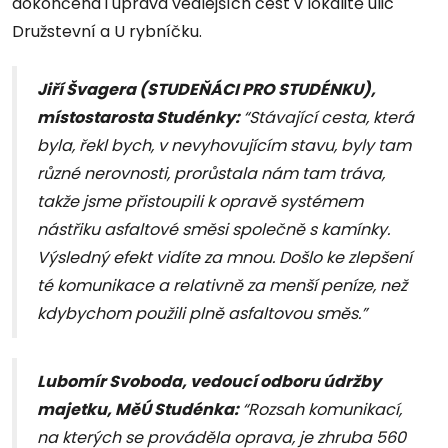
dokončena i úprava vedlejších cest v lokalitě ulic
Družstevní a U rybníčku.
Jiří Švagera (STUDEŇÁCI PRO STUDÉNKU),
místostarosta Studénky:
“Stávající cesta, která
byla, řekl bych, v nevyhovujícím stavu, byly tam
různé nerovnosti, prorůstala nám tam tráva,
takže jsme přistoupili k opravě systémem
nástřiku asfaltové směsi společně s kamínky.
Výsledný efekt vidíte za mnou. Došlo ke zlepšení
té komunikace a relativně za menší peníze, než
kdybychom použili plně asfaltovou směs.”
Lubomír Svoboda, vedoucí odboru údržby
majetku, MěÚ Studénka:
“Rozsah komunikací,
na kterých se prováděla oprava, je zhruba 560