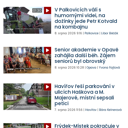
V Palkovicích válí s
01:30
humornými videi, na
dožínky jede Petr Kotvald
na kombajnu
8. srpna 2026
9:16
|
Palkovice
|
Libor Běčák
Senior akademie v Opavě
02:50
zahájila další běh. Zájem
seniorů byl obrovský
8. srpna 2026
10:28
|
Opava
|
Yvona Fajtová
Havířov řeší parkování v
02:38
ulicích Haškova a M.
Majerové, místní sepsali
petici
7. srpna 2026
11:56
|
Havířov
|
Bára Kelnerová
Frýdek-Místek pokračuje v
02:53