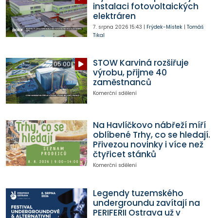
instalaci fotovoltaických
elektráren
7. srpna 2026
15:43
|
Frýdek-Místek
|
Tomáš
Tikal
STOW Karviná rozšiřuje
05:00
výrobu, přijme 40
zaměstnanců
Komerční sdělení
Na Havlíčkovo nábřeží míří
oblíbené Trhy, co se hledají.
Přivezou novinky i více než
čtyřicet stánků
Komerční sdělení
Legendy tuzemského
undergroundu zavítají na
PERIFERII Ostrava už v