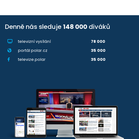
Denně nás sleduje
148 000
diváků
televizní vysílání
78 000
portál polar.cz
35 000
televize.polar
35 000