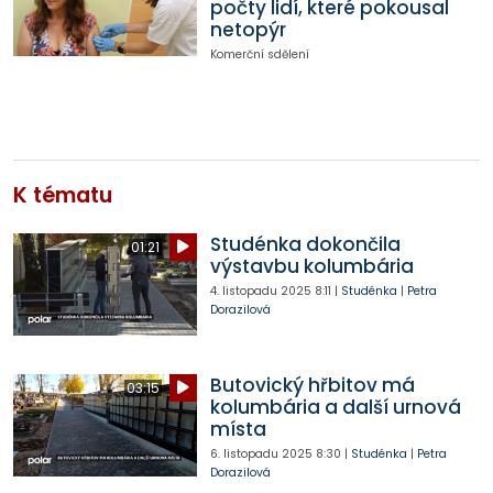
počty lidí, které pokousal
netopýr
Komerční sdělení
K tématu
Studénka dokončila
01:21
výstavbu kolumbária
4. listopadu 2025
8:11
|
Studénka
|
Petra
Dorazilová
Butovický hřbitov má
03:15
kolumbária a další urnová
místa
6. listopadu 2025
8:30
|
Studénka
|
Petra
Dorazilová