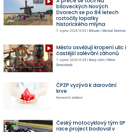
A přece se točí! Na
01:20
bíloveckých Nových
Dvorech se po 84 letech
roztočily lopatky
historického mlýna
7. srpna 2026
13:00
|
Bílovec
|
Michal Slonina
Město osvěžují kropení ulic i
03:13
častější zalévání záhonů
7. srpna 2026
10:28
|
Nový Jičín
|
Petra
Dorazilová
ČPZP vyzývá k darování
krve
Komerční sdělení
Český motocyklový tým SP
race project bodoval v