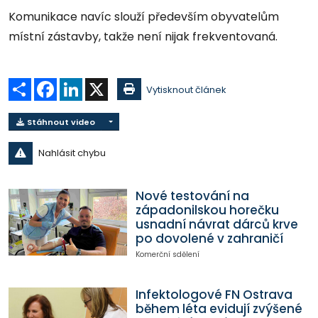
Komunikace navíc slouží především obyvatelům
místní zástavby, takže není nijak frekventovaná.
Sdílet
Facebook
LinkedIn
X
Vytisknout článek
Stáhnout video
Nahlásit chybu
Nové testování na
západonilskou horečku
usnadní návrat dárců krve
po dovolené v zahraničí
Komerční sdělení
Infektologové FN Ostrava
během léta evidují zvýšené