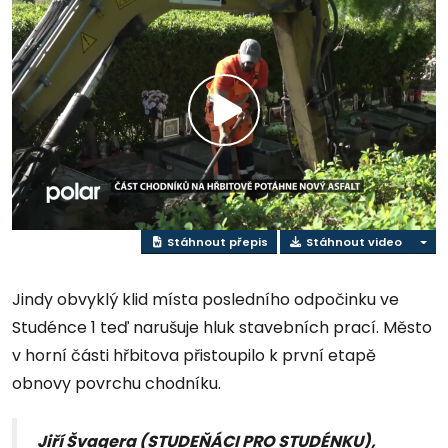
Přehrát
video
Stáhnout přepis
Stáhnout video
Jindy obvyklý klid místa posledního odpočinku ve
Studénce 1 teď narušuje hluk stavebních prací. Město
v horní části hřbitova přistoupilo k první etapě
obnovy povrchu chodníku.
Jiří Švagera (STUDEŇÁCI PRO STUDÉNKU),