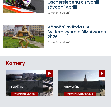
Oscherslebenu a zrychlil
závodní Aprilii
Komerční sdělení
Vánoční hvězda HSF
System vyhrála BIM Awards
2026
Komerční sdělení
Kamery
HAVÍŘOV
NOVÝ JIČÍN
NÁMĚSTÍ REPUBLIKY, HAVÍŘOV
MASARYKOVO NÁMĚSTÍ, NOVÝ JIČÍN