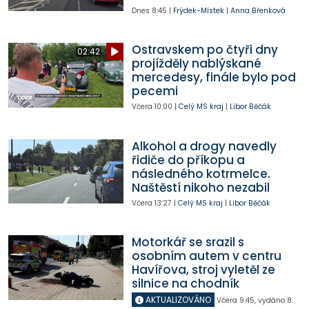
Dnes
8:45
|
Frýdek-Místek
|
Anna Břenková
Ostravskem po čtyři dny
02:42
projížděly nablýskané
mercedesy, finále bylo pod
pecemi
Včera
10:00
|
Celý MS kraj
|
Libor Běčák
Alkohol a drogy navedly
řidiče do příkopu a
následného kotrmelce.
Naštěstí nikoho nezabil
Včera
13:27
|
Celý MS kraj
|
Libor Běčák
Motorkář se srazil s
osobním autem v centru
Havířova, stroj vyletěl ze
silnice na chodník
AKTUALIZOVÁNO
Včera
9:45
,
vydáno 8.