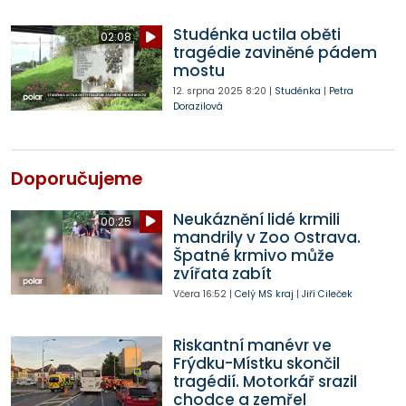
Studénka uctila oběti
02:08
tragédie zaviněné pádem
mostu
12. srpna 2025
8:20
|
Studénka
|
Petra
Dorazilová
Doporučujeme
Neukáznění lidé krmili
00:25
mandrily v Zoo Ostrava.
Špatné krmivo může
zvířata zabít
Včera
16:52
|
Celý MS kraj
|
Jiří Cileček
Riskantní manévr ve
Frýdku-Místku skončil
tragédií. Motorkář srazil
chodce a zemřel