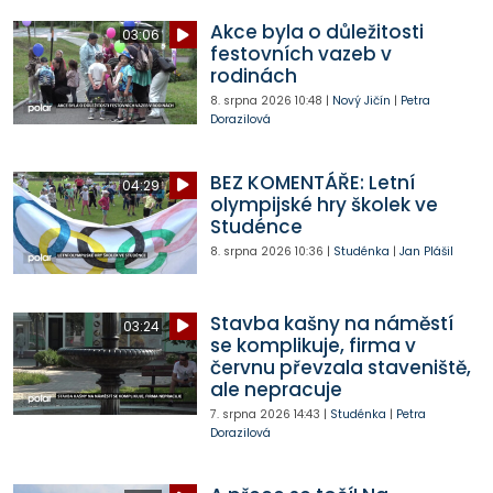
Akce byla o důležitosti
03:06
festovních vazeb v
rodinách
8. srpna 2026
10:48
|
Nový Jičín
|
Petra
Dorazilová
BEZ KOMENTÁŘE: Letní
04:29
olympijské hry školek ve
Studénce
8. srpna 2026
10:36
|
Studénka
|
Jan Plášil
Stavba kašny na náměstí
03:24
se komplikuje, firma v
červnu převzala staveniště,
ale nepracuje
7. srpna 2026
14:43
|
Studénka
|
Petra
Dorazilová