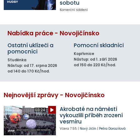
sobotu
Komerční sdělení
Nabídka práce - Novojičínsko
Ostatní uklízeči a
Pomocní skladníci
pomocníci
Kopřivnice
Nástup: od 1. září 2026
Studénka
od 150 do 220 Kč/hod.
Nástup: od 17. srpna 2026
od 140 do 170 Kč/hod.
Nejnovější zprávy - Novojičínsko
Akrobaté na náměstí
03:24
vykouzlili příběh zrození
vesmíru
Včera
7:55
|
Nový Jičín
|
Petra Dorazilová