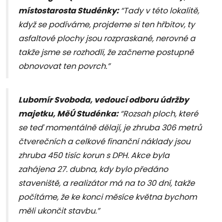
místostarosta Studénky:
“Tady v této lokalitě,
když se podíváme, projdeme si ten hřbitov, ty
asfaltové plochy jsou rozpraskané, nerovné a
takže jsme se rozhodli, že začneme postupně
obnovovat ten povrch.”
Lubomír Svoboda, vedoucí odboru údržby
majetku, MěÚ Studénka:
“Rozsah ploch, které
se teď momentálně dělají, je zhruba 306 metrů
čtverečních a celkové finanční náklady jsou
zhruba 450 tisíc korun s DPH. Akce byla
zahájena 27. dubna, kdy bylo předáno
staveniště, a realizátor má na to 30 dní, takže
počítáme, že ke konci měsíce května bychom
měli ukončit stavbu.”