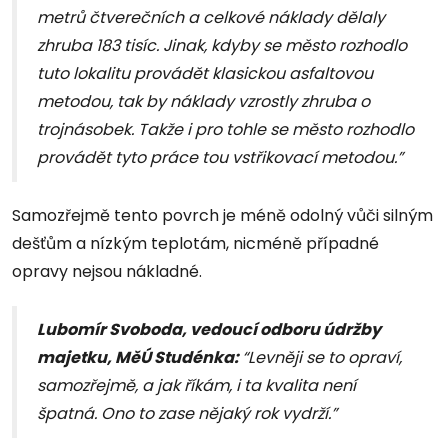
metrů čtverečních a celkové náklady dělaly
zhruba 183 tisíc. Jinak, kdyby se město rozhodlo
tuto lokalitu provádět klasickou asfaltovou
metodou, tak by náklady vzrostly zhruba o
trojnásobek. Takže i pro tohle se město rozhodlo
provádět tyto práce tou vstřikovací metodou.”
Samozřejmě tento povrch je méně odolný vůči silným
dešťům a nízkým teplotám, nicméně případné
opravy nejsou nákladné.
Lubomír Svoboda, vedoucí odboru údržby
majetku, MěÚ Studénka:
“Levněji se to opraví,
samozřejmě, a jak říkám, i ta kvalita není
špatná. Ono to zase nějaký rok vydrží.”