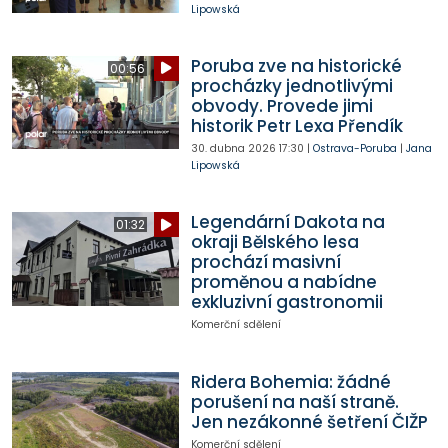
Lipowská
Poruba zve na historické
00:56
procházky jednotlivými
obvody. Provede jimi
historik Petr Lexa Přendík
30. dubna 2026
17:30
|
Ostrava-Poruba
|
Jana
Lipowská
Legendární Dakota na
01:32
okraji Bělského lesa
prochází masivní
proměnou a nabídne
exkluzivní gastronomii
Komerční sdělení
Ridera Bohemia: žádné
porušení na naší straně.
Jen nezákonné šetření ČIŽP
Komerční sdělení