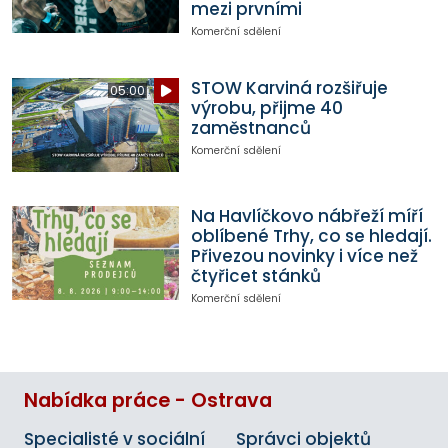
mezi prvními
Komerční sdělení
STOW Karviná rozšiřuje
05:00
výrobu, přijme 40
zaměstnanců
Komerční sdělení
Na Havlíčkovo nábřeží míří
oblíbené Trhy, co se hledají.
Přivezou novinky i více než
čtyřicet stánků
Komerční sdělení
Nabídka práce - Ostrava
Specialisté v sociální
Správci objektů