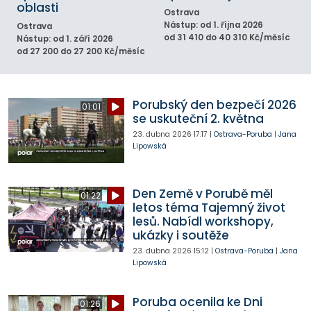
oblasti
Ostrava
Nástup: od 1. října 2026
Ostrava
od 31 410 do 40 310 Kč/měsíc
Nástup: od 1. září 2026
od 27 200 do 27 200 Kč/měsíc
Porubský den bezpečí 2026
01:01
se uskuteční 2. května
23. dubna 2026
17:17
|
Ostrava-Poruba
|
Jana
Lipowská
Den Země v Porubě měl
01:22
letos téma Tajemný život
lesů. Nabídl workshopy,
ukázky i soutěže
23. dubna 2026
15:12
|
Ostrava-Poruba
|
Jana
Lipowská
Poruba ocenila ke Dni
01:26