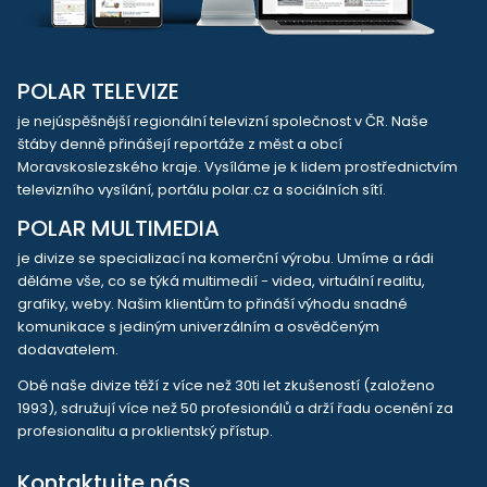
POLAR TELEVIZE
je nejúspěšnější regionální televizní společnost v ČR. Naše
štáby denně přinášejí reportáže z měst a obcí
Moravskoslezského kraje. Vysíláme je k lidem prostřednictvím
televizního vysílání, portálu polar.cz a sociálních sítí.
POLAR MULTIMEDIA
je divize se specializací na komerční výrobu. Umíme a rádi
děláme vše, co se týká multimedií - videa, virtuální realitu,
grafiky, weby. Našim klientům to přináší výhodu snadné
komunikace s jediným univerzálním a osvědčeným
dodavatelem.
Obě naše divize těží z více než 30ti let zkušeností (založeno
1993), sdružují více než 50 profesionálů a drží řadu ocenění za
profesionalitu a proklientský přístup.
Kontaktujte nás