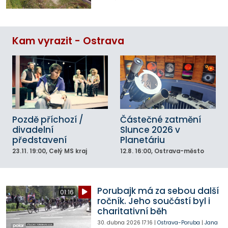
Kam vyrazit - Ostrava
Pozdě příchozí /
Částečné zatmění
divadelní
Slunce 2026 v
představení
Planetáriu
23.11.
19:00
, Celý MS kraj
12.8.
16:00
, Ostrava-město
Porubajk má za sebou další
01:16
ročník. Jeho součástí byl i
charitativní běh
30. dubna 2026
17:16
|
Ostrava-Poruba
|
Jana