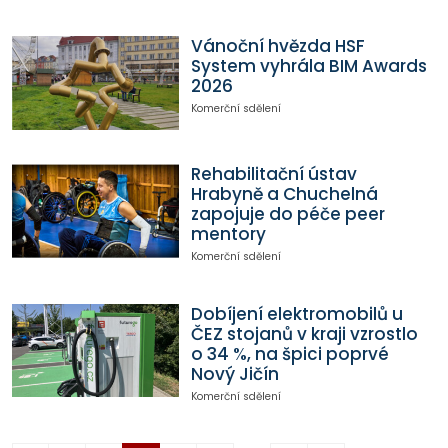
Vánoční hvězda HSF
System vyhrála BIM Awards
2026
Komerční sdělení
Rehabilitační ústav
Hrabyně a Chuchelná
zapojuje do péče peer
mentory
Komerční sdělení
Dobíjení elektromobilů u
ČEZ stojanů v kraji vzrostlo
o 34 %, na špici poprvé
Nový Jičín
Komerční sdělení