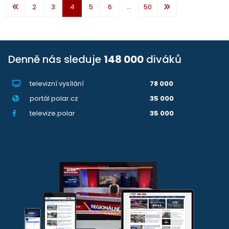
...
2
3
4
5
6
50
Denně nás sleduje
148 000
diváků
televizní vysílání
78 000
portál polar.cz
35 000
televize.polar
35 000