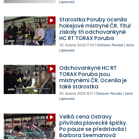
Lipowská
Starostka Poruby ocenila
03:26
hokejové mistryně ČR. Titul
získaly tři odchovankyně
HC RT TORAX Poruba
30. dubna 2026
17:00
|
Ostrava-Poruba
|
Jana
Lipowská
Odchovankyně HC RT
01:24
TORAX Poruba jsou
mistryněmi ČR. Ocenila je
také starostka
30. dubna 2026
15:17
|
Ostrava-Poruba
|
Jana
Lipowská
Velká cena Ostravy
01:25
přivítala plavecké špičky.
Po pauze se představila i
Barbora Seemanová