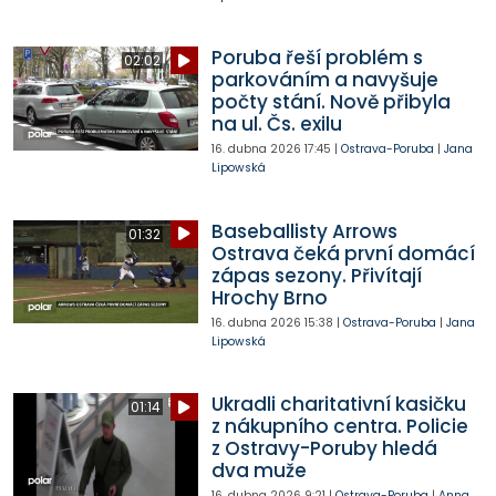
Poruba řeší problém s
02:02
parkováním a navyšuje
počty stání. Nově přibyla
na ul. Čs. exilu
16. dubna 2026
17:45
|
Ostrava-Poruba
|
Jana
Lipowská
Baseballisty Arrows
01:32
Ostrava čeká první domácí
zápas sezony. Přivítají
Hrochy Brno
16. dubna 2026
15:38
|
Ostrava-Poruba
|
Jana
Lipowská
Ukradli charitativní kasičku
01:14
z nákupního centra. Policie
z Ostravy-Poruby hledá
dva muže
16. dubna 2026
9:21
|
Ostrava-Poruba
|
Anna