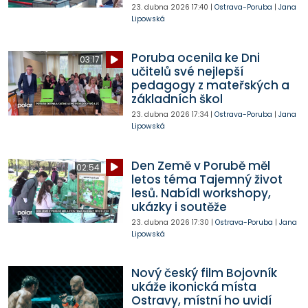
23. dubna 2026
17:40
|
Ostrava-Poruba
|
Jana
Lipowská
Poruba ocenila ke Dni
03:17
učitelů své nejlepší
pedagogy z mateřských a
základních škol
23. dubna 2026
17:34
|
Ostrava-Poruba
|
Jana
Lipowská
Den Země v Porubě měl
02:54
letos téma Tajemný život
lesů. Nabídl workshopy,
ukázky i soutěže
23. dubna 2026
17:30
|
Ostrava-Poruba
|
Jana
Lipowská
Nový český film Bojovník
ukáže ikonická místa
Ostravy, místní ho uvidí