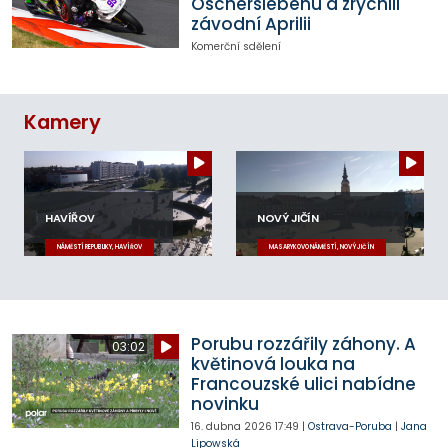
Oscherslebenu a zrychlil
závodní Aprilii
Komerční sdělení
Kamery
HAVÍŘOV
NOVÝ JIČÍN
NÁMĚSTÍ REPUBLIKY, HAVÍŘOV
MASARYKOVO NÁMĚSTÍ, NOVÝ JIČÍN
Porubu rozzářily záhony. A
03:02
květinová louka na
Francouzské ulici nabídne
novinku
16. dubna 2026
17:49
|
Ostrava-Poruba
|
Jana
Lipowská