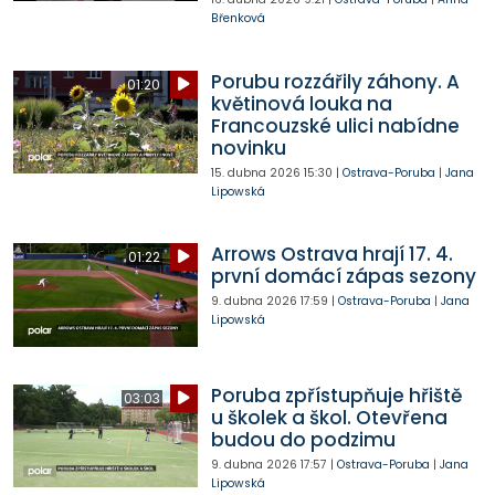
Břenková
Porubu rozzářily záhony. A
01:20
květinová louka na
Francouzské ulici nabídne
novinku
15. dubna 2026
15:30
|
Ostrava-Poruba
|
Jana
Lipowská
Arrows Ostrava hrají 17. 4.
01:22
první domácí zápas sezony
9. dubna 2026
17:59
|
Ostrava-Poruba
|
Jana
Lipowská
Poruba zpřístupňuje hřiště
03:03
u školek a škol. Otevřena
budou do podzimu
9. dubna 2026
17:57
|
Ostrava-Poruba
|
Jana
Lipowská