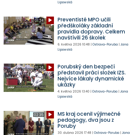
Lipowská
Preventisté MPO učili
01:24
předškoláky základní
pravidla dopravy. Celkem
navštívili 26 školek
6. května 2026
10:48
|
Ostrava-Poruba
|
Jana
Lipowská
Porubský den bezpečí
01:24
představil práci složek IZS.
Nejvíce lákaly dynamické
ukázky
4. května 2026
13:40
|
Ostrava-Poruba
|
Jana
Lipowská
MS kraj ocenil výjimečné
02:35
pedagogy, dva jsou z
Poruby
30. dubna 2026
17:48
|
Ostrava-Poruba
|
Jana