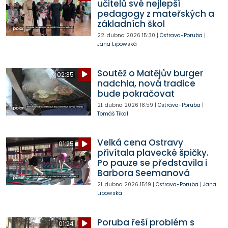
učitelů své nejlepší
pedagogy z mateřských a
základních škol
22. dubna 2026
15:30
|
Ostrava-Poruba
|
Jana Lipowská
Soutěž o Matějův burger
02:35
nadchla, nová tradice
bude pokračovat
21. dubna 2026
18:59
|
Ostrava-Poruba
|
Tomáš Tikal
Velká cena Ostravy
01:25
přivítala plavecké špičky.
Po pauze se představila i
Barbora Seemanová
21. dubna 2026
15:19
|
Ostrava-Poruba
|
Jana
Lipowská
Poruba řeší problém s
01:24