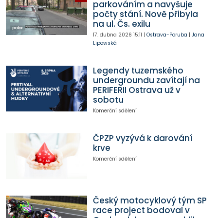
parkováním a navyšuje
počty stání. Nově přibyla
na ul. Čs. exilu
17. dubna 2026
15:11
|
Ostrava-Poruba
|
Jana
Lipowská
Legendy tuzemského
undergroundu zavítají na
PERIFERII Ostrava už v
sobotu
Komerční sdělení
ČPZP vyzývá k darování
krve
Komerční sdělení
Český motocyklový tým SP
race project bodoval v