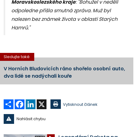
Moravskoslezského kraje
: "Bohužel v neděli
odpoledne přišla smutná zpráva. Muž byl
nalezen bez známek života v oblasti Starých
Hamrů."
Sledujte také
V Horních Bludovicích ráno shořelo osobní auto,
dva lidé se nadýchali kouře
Sdílet
Facebook
LinkedIn
X
Vytisknout článek
Nahlásit chybu