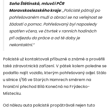
Soňa Štětínská, mluvčí PČR
Moravskoslezského kraje
: „Policisté pátrají po
pohřešovaném muži a obrací se na veřejnost se
žádostí o pomoc. Pohřešovaný byl naposledy
spatřen včera, ve čtvrtek v ranních hodinách
při odjezdu do práce a od té doby je
nekontaktní.“
Policisté už kontaktovali příbuzné a známé a prověřili
také zdravotnická zařízení. V pátek kolem poledne se
podařilo najít vozidlo, kterým pohřešovaný odjel. Stálo
u silnice I/56 ve Starých Hamrech směrem na
hraniční přechod Bílá Konečná na Frýdecko-
Místecku.
Od nálezu auta policisté propátrávali nejen tuto