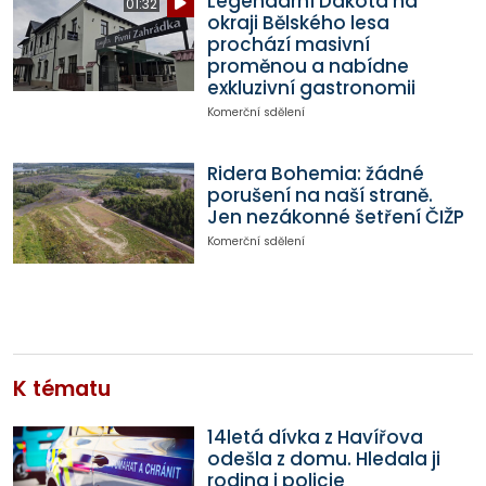
Legendární Dakota na
01:32
okraji Bělského lesa
prochází masivní
proměnou a nabídne
exkluzivní gastronomii
Komerční sdělení
Ridera Bohemia: žádné
porušení na naší straně.
Jen nezákonné šetření ČIŽP
Komerční sdělení
K tématu
14letá dívka z Havířova
odešla z domu. Hledala ji
rodina i policie