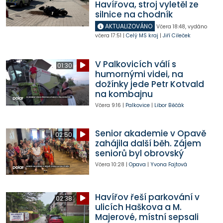
Havířova, stroj vyletěl ze
silnice na chodník
AKTUALIZOVÁNO
Včera
18:48
,
vydáno
včera
17:51
|
Celý MS kraj
|
Jiří Cileček
V Palkovicích válí s
01:30
humornými videi, na
dožínky jede Petr Kotvald
na kombajnu
Včera
9:16
|
Palkovice
|
Libor Běčák
Senior akademie v Opavě
02:50
zahájila další běh. Zájem
seniorů byl obrovský
Včera
10:28
|
Opava
|
Yvona Fajtová
Havířov řeší parkování v
02:38
ulicích Haškova a M.
Majerové, místní sepsali