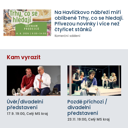
Na Havlíčkovo nábřeží míří
oblíbené Trhy, co se hledají.
Přivezou novinky i více než
čtyřicet stánků
Komerční sdělení
Kam vyrazit
Úvěr/divadelní
Pozdě příchozí /
představení
divadelní
představení
17.9.
19:00
, Celý MS kraj
23.11.
19:00
, Celý MS kraj