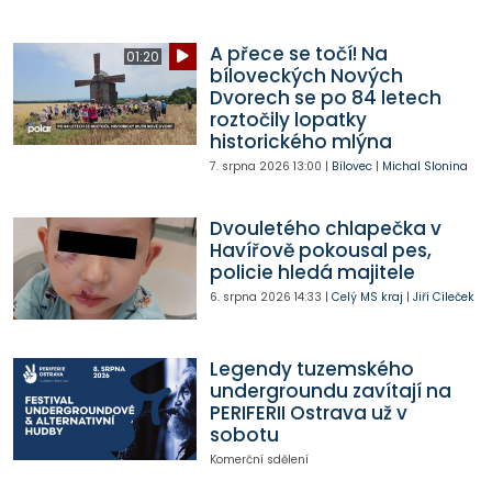
A přece se točí! Na
01:20
bíloveckých Nových
Dvorech se po 84 letech
roztočily lopatky
historického mlýna
7. srpna 2026
13:00
|
Bílovec
|
Michal Slonina
Dvouletého chlapečka v
Havířově pokousal pes,
policie hledá majitele
6. srpna 2026
14:33
|
Celý MS kraj
|
Jiří Cileček
Legendy tuzemského
undergroundu zavítají na
PERIFERII Ostrava už v
sobotu
Komerční sdělení