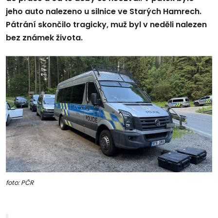
jeho auto nalezeno u silnice ve Starých Hamrech.
Pátrání skončilo tragicky, muž byl v neděli nalezen
bez známek života.
foto: PČR