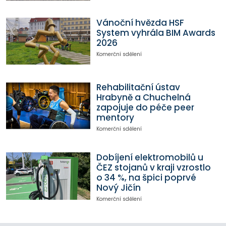
Vánoční hvězda HSF
System vyhrála BIM Awards
2026
Komerční sdělení
Rehabilitační ústav
Hrabyně a Chuchelná
zapojuje do péče peer
mentory
Komerční sdělení
Dobíjení elektromobilů u
ČEZ stojanů v kraji vzrostlo
o 34 %, na špici poprvé
Nový Jičín
Komerční sdělení