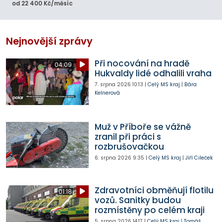
od 22 400 Kč/měsíc
Nejnovější zprávy
Při nocování na hradě
04:09
Hukvaldy lidé odhalili vraha
7. srpna 2026
10:13
|
Celý MS kraj
|
Bára
Kelnerová
Muž v Příboře se vážně
zranil při práci s
rozbrušovačkou
6. srpna 2026
9:35
|
Celý MS kraj
|
Jiří Cileček
Zdravotníci obměňují flotilu
01:18
vozů. Sanitky budou
rozmístěny po celém kraji
5. srpna 2026
14:17
|
Celý MS kraj
|
Tomáš