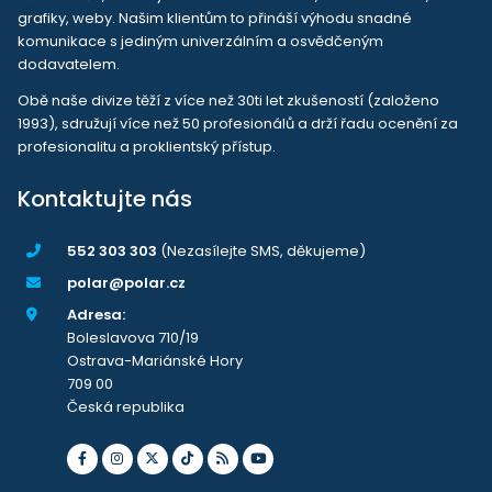
grafiky, weby. Našim klientům to přináší výhodu snadné
komunikace s jediným univerzálním a osvědčeným
dodavatelem.
Obě naše divize těží z více než 30ti let zkušeností (založeno
1993), sdružují více než 50 profesionálů a drží řadu ocenění za
profesionalitu a proklientský přístup.
Kontaktujte nás
552 303 303
(Nezasílejte SMS, děkujeme)
polar@polar.cz
Adresa:
Boleslavova 710/19
Ostrava-Mariánské Hory
709 00
Česká republika