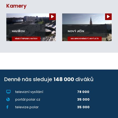
Kamery
HAVÍŘOV
NOVÝ JIČÍN
NÁMĚSTÍ REPUBLIKY, HAVÍŘOV
MASARYKOVO NÁMĚSTÍ, NOVÝ JIČÍN
Denně nás sleduje
148 000
diváků
televizní vysílání
78 000
portál polar.cz
35 000
televize.polar
35 000