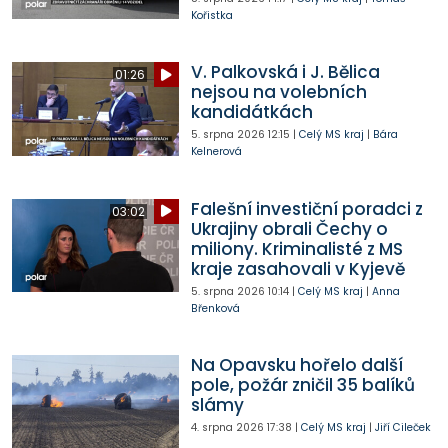
Kořistka
V. Palkovská i J. Bělica
01:26
nejsou na volebních
kandidátkách
5. srpna 2026
12:15
|
Celý MS kraj
|
Bára
Kelnerová
Falešní investiční poradci z
03:02
Ukrajiny obrali Čechy o
miliony. Kriminalisté z MS
kraje zasahovali v Kyjevě
5. srpna 2026
10:14
|
Celý MS kraj
|
Anna
Břenková
Na Opavsku hořelo další
pole, požár zničil 35 balíků
slámy
4. srpna 2026
17:38
|
Celý MS kraj
|
Jiří Cileček