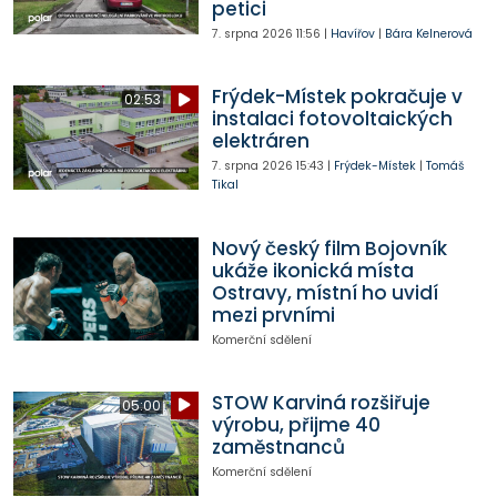
petici
7. srpna 2026
11:56
|
Havířov
|
Bára Kelnerová
Frýdek-Místek pokračuje v
02:53
instalaci fotovoltaických
elektráren
7. srpna 2026
15:43
|
Frýdek-Místek
|
Tomáš
Tikal
Nový český film Bojovník
ukáže ikonická místa
Ostravy, místní ho uvidí
mezi prvními
Komerční sdělení
STOW Karviná rozšiřuje
05:00
výrobu, přijme 40
zaměstnanců
Komerční sdělení