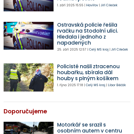
1. září 2025
15:55
|
Havířov
|
Jiří Cileček
Ostravská policie řešila
rvačku na Stodolní ulici.
Hledala i jednoho z
napadených
25. září 2025
12:57
|
Celý MS kraj
|
Jiří Cileček
Policisté našli ztracenou
houbařku, sbírala dál
houby s plným košíkem
1. října 2025
17:18
|
Celý MS kraj
|
Libor Běčák
Doporučujeme
Motorkář se srazil s
osobním autem v centru