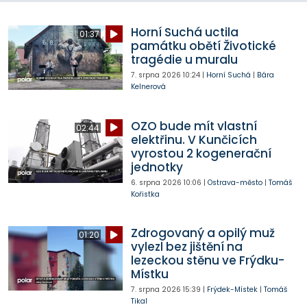
Horní Suchá uctila
01:37
památku obětí Životické
tragédie u muralu
7. srpna 2026
10:24
|
Horní Suchá
|
Bára
Kelnerová
OZO bude mít vlastní
02:44
elektřinu. V Kunčicích
vyrostou 2 kogenerační
jednotky
6. srpna 2026
10:06
|
Ostrava-město
|
Tomáš
Kořistka
Zdrogovaný a opilý muž
01:20
vylezl bez jištění na
lezeckou stěnu ve Frýdku-
Místku
7. srpna 2026
15:39
|
Frýdek-Místek
|
Tomáš
Tikal