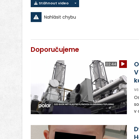
Stáhnout video
Nahlásit chybu
Doporučujeme
O
02:44
V
k
Vč
Os
so
v 
ná
Ve
D
H