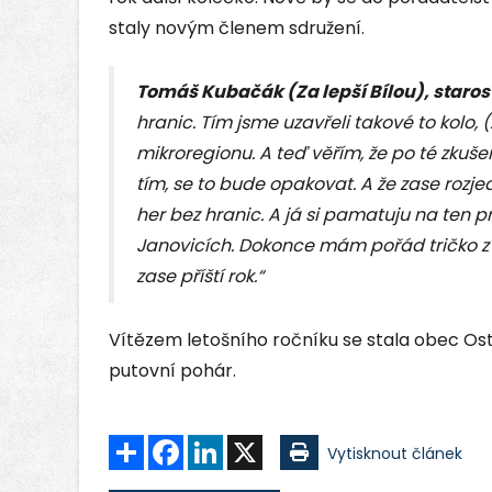
staly novým členem sdružení.
Tomáš Kubačák (Za lepší Bílou), starost
hranic. Tím jsme uzavřeli takové to kolo, 
mikroregionu. A teď věřím, že po té zkuše
tím, se to bude opakovat. A že zase rozj
her bez hranic. A já si pamatuju na ten pr
Janovicích. Dokonce mám pořád tričko z 
zase příští rok.“
Vítězem letošního ročníku se stala obec Ostr
putovní pohár.
Sdílet
Facebook
LinkedIn
X
Vytisknout článek