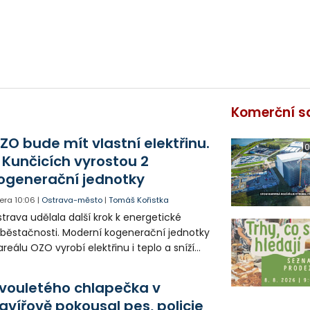
Komerční s
ZO bude mít vlastní elektřinu.
0
 Kunčicích vyrostou 2
ogenerační jednotky
era
10:06
|
Ostrava-město
|
Tomáš Kořistka
trava udělala další krok k energetické
běstačnosti. Moderní kogenerační jednotky
areálu OZO vyrobí elektřinu i teplo a sníží
klady i emise. Malou elektrárnu postaví
olia přímo v Kunčicích.
vouletého chlapečka v
avířově pokousal pes, policie