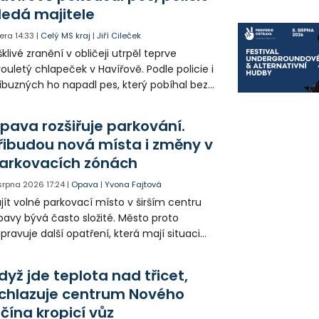
ledá majitele
era
14:33
|
Celý MS kraj
|
Jiří Cileček
klivé zranění v obličeji utrpěl teprve
ouletý chlapeček v Havířově. Podle policie i
íbuzných ho napadl pes, který pobíhal bez
dítka a náhubku. Majitel psa údajně z místa
ešel. Případem už se zabývá policie, která
pava rozšiřuje parkování.
jitele psa hledá.
řibudou nová místa i změny v
arkovacích zónách
 srpna 2026
17:24
|
Opava
|
Yvona Fajtová
jít volné parkovací místo v širším centru
avy bývá často složité. Město proto
ipravuje další opatření, která mají situaci
epšit. Vznikají nová parkovací stání, mění se
ganizace dopravy a některé novinky čekají
dyž jde teplota nad třicet,
ké řidiče v parkovacích zónách.
chlazuje centrum Nového
ičína kropicí vůz