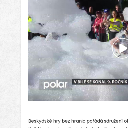
P
v
Beskydské hry bez hranic pořádá sdružení ob