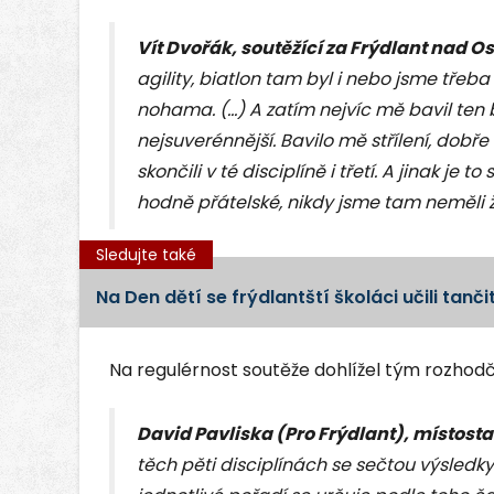
Vít Dvořák, soutěžící za Frýdlant nad Os
agility, biatlon tam byl i nebo jsme třeba
nohama. (...) A zatím nejvíc mě bavil ten 
nejsuverénnější. Bavilo mě střílení, dobř
skončili v té disciplíně i třetí. A jinak je
hodně přátelské, nikdy jsme tam neměli
Sledujte také
Na Den dětí se frýdlantští školáci učili tanči
Na regulérnost soutěže dohlížel tým rozhodč
David Pavliska (Pro Frýdlant), místosta
těch pěti disciplínách se sečtou výsledky