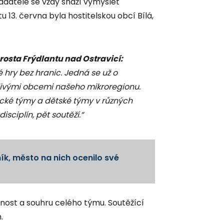
řadatelé se vždy snaží vymyslet
u 13. června byla hostitelskou obcí Bílá,
rosta Frýdlantu nad Ostravicí:
é hry bez hranic. Jedná se už o
tlivými obcemi našeho mikroregionu.
lácké týmy a dětské týmy v různých
isciplín, pět soutěží.“
ník, město na nich ocenilo své
esnost a souhru celého týmu. Soutěžící
.