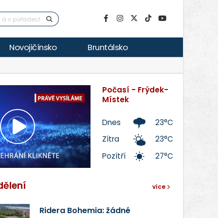
Novojičínsko
Bruntálsko
Počasí - Frýdek-
Místek
Dnes
23°C
Přehrát
Zítra
23°C
Pozítří
27°C
video
dělení
více
Ridera Bohemia: žádné