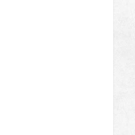
světa vrcholových zápasů, tentokrát
v MMA.