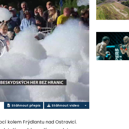
řehrát
ideo
Stáhnout přepis
Stáhnout video
cí kolem Frýdlantu nad Ostravicí.