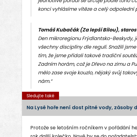
jednotlivé pořadí se určuje podle toho 
konci vyhlásíme vítěze a celý odpolední
Tomáš Kubačák (Za lepší Bílou), starost
Den mikroregionu Frýdlantsko-Beskydy, j
všechny disciplíny dle regulí. Snažili js
tím, že jsme přidali takové tradiční soutěže
Zadním horám, což je Dřevo na zimu a Puz
mělo zase svoje kouzlo, nějaký svůj takov
nám.“
Sledujte také
Na Lysé hoře není dost pitné vody, zásoby d
Protože se letošním ročníkem v pořádání her
rok další kolečko. Nově by se do pořadatelstv