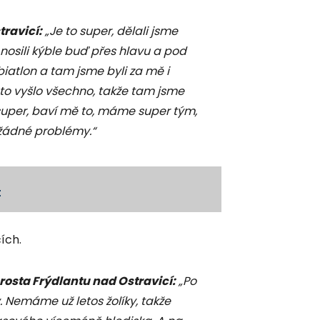
travicí:
„Je to super, dělali jsme
 nosili kýble buď přes hlavu a pod
biatlon a tam jsme byli za mě i
e to vyšlo všechno, takže tam jsme
 to super, baví mě to, máme super tým,
 žádné problémy.“
t
ích.
rosta Frýdlantu nad Ostravicí:
„Po
. Nemáme už letos žolíky, takže