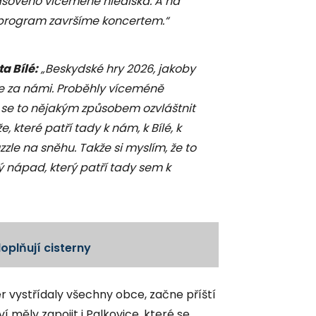
časového víceméně hlediska. A na
 program završíme koncertem.“
a Bílé:
„Beskydské hry 2026, jakoby
e za námi. Proběhly víceméně
me se to nějakým způsobem ozvláštnit
, které patří tady k nám, k Bílé, k
zle na sněhu. Takže si myslím, že to
ý nápad, který patří tady sem k
oplňují cisterny
 vystřídaly všechny obce, začne příští
í měly zapojit i Palkovice, které se