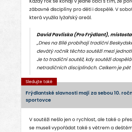
Každý rok se konají v jedné obci s tím, že po
zábavné disciplíny pro děti i dospělé. V sobot
která využila lyžařský areál.
David Pavliska (Pro Frýdlant), místosta
„Dnes na Bílé probíhají tradiční Beskydsk
devátý ročník těchto soutěží mezi jedno
Je to tradiční soutěž, kdy soutěží dospě
netradičních disciplínách. Celkem je pět d
Sledujte také
Frýdlantské slavnosti mají za sebou 10. roč
sportovce
V soutěži nešlo jen o rychlost, ale také o př
se museli vypořádat také s větrem a deštěm