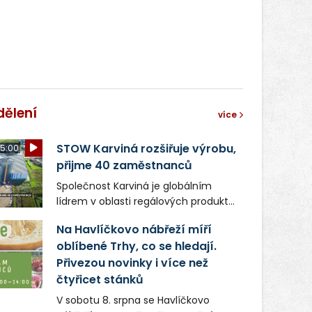
dělení
více
STOW Karviná rozšiřuje výrobu,
5:00
přijme 40 zaměstnanců
Společnost Karviná je globálním
lídrem v oblasti regálových produktů
a systémů, stabilním
Na Havlíčkovo nábřeží míří
zaměstnavatelem na Karvinsku a
oblíbené Trhy, co se hledají.
firmou s obrovským potenciálem.
Přivezou novinky i více než
čtyřicet stánků
V sobotu 8. srpna se Havlíčkovo