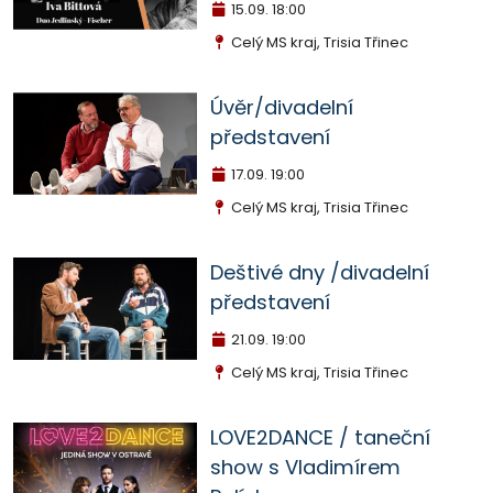
15.09.
18:00
Celý MS kraj, Trisia Třinec
Úvěr/divadelní
představení
17.09.
19:00
Celý MS kraj, Trisia Třinec
Deštivé dny /divadelní
představení
21.09.
19:00
Celý MS kraj, Trisia Třinec
LOVE2DANCE / taneční
show s Vladimírem