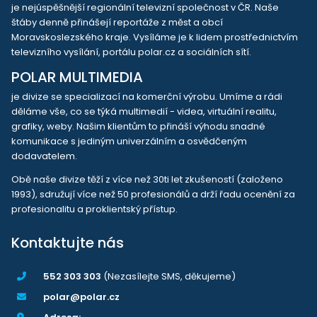
je nejúspěšnější regionální televizní společnost v ČR. Naše
štáby denně přinášejí reportáže z měst a obcí
Moravskoslezského kraje. Vysíláme je k lidem prostřednictvím
televizního vysílání, portálu polar.cz a sociálních sítí.
POLAR MULTIMEDIA
je divize se specializací na komerční výrobu. Umíme a rádi
děláme vše, co se týká multimedií - videa, virtuální realitu,
grafiky, weby. Našim klientům to přináší výhodu snadné
komunikace s jediným univerzálním a osvědčeným
dodavatelem.
Obě naše divize těží z více než 30ti let zkušeností (založeno
1993), sdružují více než 50 profesionálů a drží řadu ocenění za
profesionalitu a proklientský přístup.
Kontaktujte nás
552 303 303
(Nezasílejte SMS, děkujeme)
polar@polar.cz