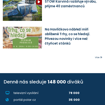
STOW Karviná rozšiřuje výrobu,
05:00
přijme 40 zaměstnanců
Na Havlíčkovo nábřeží míří
oblíbené Trhy, co se hledají.
Přivezou novinky i více než
čtyřicet stánků
Více
Denně nás sleduje
148 000
diváků
televizní vysílání
78 000
portál polar.cz
35 000