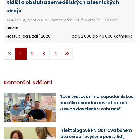
Řidiči a obsluha zemědělských a lesnických
strojů
AGROZEA, spol. s r. o.- pracoviště: Hlučín kravín - za tratí
Hlučín
Nástup: od 1. září 2026
od 32 000 do 40 000 Kč/měsíc
1
2
3
4
Komerční sdělení
Nové testování na západonilskou
horečku usnadní návrat dárců
krve po dovolené v zahraničí
Infektologové FN Ostrava během
léta evidují zvýšené počty lidí,