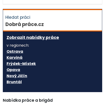
Hledat práci
Dobrá práce.cz
Zobrazit nabídky práce
v regionech:
Ostrava
Karviná
Frýdek-Místek
Opava
Nový Jičín
Bruntál
Nabídka práce a brigád