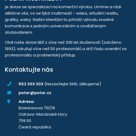
je divize se specializací na komerční výrobu. Umíme a rádi
děláme vše, co se týká multimedií - videa, virtuální realitu,
grafiky, weby. Našim klientům to přináší výhodu snadné
komunikace s jediným univerzálním a osvědčeným
dodavatelem.
Obě naše divize těží z více než 30ti let zkušeností (založeno
1993), sdružují více než 50 profesionálů a drží řadu ocenění za
profesionalitu a proklientský přístup.
Kontaktujte nás
552 303 303
(Nezasílejte SMS, děkujeme)
polar@polar.cz
Adresa:
Boleslavova 710/19
Ostrava-Mariánské Hory
709 00
Česká republika