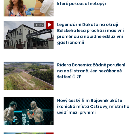
které pokousal netopýr
Legendární Dakota na okraji
01:32
Bělského lesa prochází masivní
proměnou a nabídne exkluzivní
gastronomii
Ridera Bohemia: žádné porušení
na naší straně. Jen nezákonné
šetření ČIŽP
Nový český film Bojovník ukáže
ikonická místa Ostravy, místní ho
uvidí mezi prvními