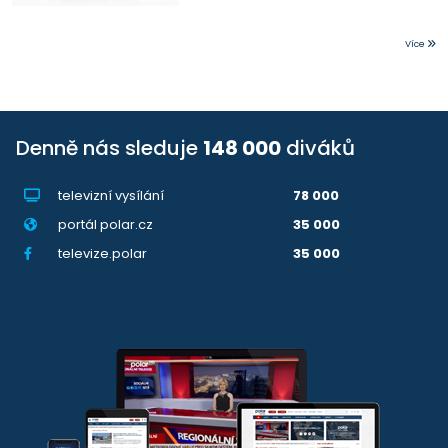
Více
Denně nás sleduje
148 000
diváků
televizní vysílání
78 000
portál polar.cz
35 000
televize.polar
35 000