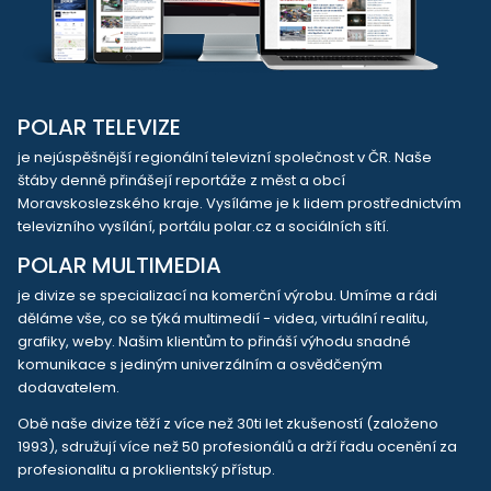
POLAR TELEVIZE
je nejúspěšnější regionální televizní společnost v ČR. Naše
štáby denně přinášejí reportáže z měst a obcí
Moravskoslezského kraje. Vysíláme je k lidem prostřednictvím
televizního vysílání, portálu polar.cz a sociálních sítí.
POLAR MULTIMEDIA
je divize se specializací na komerční výrobu. Umíme a rádi
děláme vše, co se týká multimedií - videa, virtuální realitu,
grafiky, weby. Našim klientům to přináší výhodu snadné
komunikace s jediným univerzálním a osvědčeným
dodavatelem.
Obě naše divize těží z více než 30ti let zkušeností (založeno
1993), sdružují více než 50 profesionálů a drží řadu ocenění za
profesionalitu a proklientský přístup.