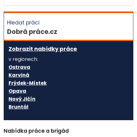
Hledat práci
Dobrá práce.cz
Zobrazit nabídky práce
v regionech:
Ostrava
Karviná
Frýdek-Místek
Opava
Nový Jičín
Bruntál
Nabídka práce a brigád