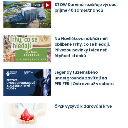
STOW Karviná rozšiřuje výrobu,
05:00
přijme 40 zaměstnanců
Na Havlíčkovo nábřeží míří
oblíbené Trhy, co se hledají.
Přivezou novinky i více než
čtyřicet stánků
Legendy tuzemského
undergroundu zavítají na
PERIFERII Ostrava už v sobotu
ČPZP vyzývá k darování krve