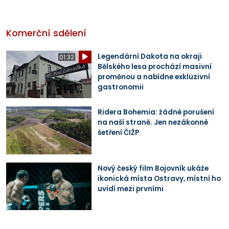
Komerční sdělení
Legendární Dakota na okraji
01:32
Bělského lesa prochází masivní
proměnou a nabídne exkluzivní
gastronomii
Ridera Bohemia: žádné porušení
na naší straně. Jen nezákonné
šetření ČIŽP
Nový český film Bojovník ukáže
ikonická místa Ostravy, místní ho
uvidí mezi prvními