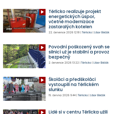
Těrlicko realizuje projekt
01:36
energetických úspor,
včetně modernizace
zastaralých kotelen
22. července 2026
12:18
|
Těrlicko
|
Libor Běčák
Povodní poškozený svah se
02:10
silnicí už je stabilní a provoz
bezpečný
2. července 2026
13:22
|
Těrlicko
|
Libor Běčák
Školáci a předškoláci
02:03
vystoupili na Těrlickém
slunku
15. června 2026
9:44
|
Těrlicko
|
Libor Běčák
Lidé si v centru Těrlicka užili
01:40