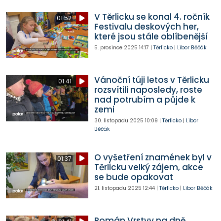
V Těrlicku se konal 4. ročník
01:52
Festivalu deskových her,
které jsou stále oblíbenější
5. prosince 2025
14:17
|
Těrlicko
|
Libor Běčák
Vánoční túji letos v Těrlicku
01:41
rozsvítili naposledy, roste
nad potrubím a půjde k
zemi
30. listopadu 2025
10:09
|
Těrlicko
|
Libor
Běčák
O vyšetření znamének byl v
01:37
Těrlicku velký zájem, akce
se bude opakovat
21. listopadu 2025
12:44
|
Těrlicko
|
Libor Běčák
Román Vrstvy na dně