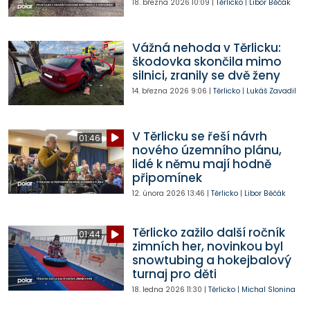
18. března 2026
10:09
|
Těrlicko
|
Libor Běčák
Vážná nehoda v Těrlicku:
škodovka skončila mimo
silnici, zranily se dvě ženy
14. března 2026
9:06
|
Těrlicko
|
Lukáš Zavadil
V Těrlicku se řeší návrh
01:46
nového územního plánu,
lidé k němu mají hodně
připomínek
12. února 2026
13:46
|
Těrlicko
|
Libor Běčák
Těrlicko zažilo další ročník
01:44
zimních her, novinkou byl
snowtubing a hokejbalový
turnaj pro děti
18. ledna 2026
11:30
|
Těrlicko
|
Michal Slonina