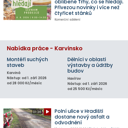
oblíbené Trhy, co se hledají.
Přivezou novinky i více než
čtyřicet stánků
Komerční sdělení
Nabídka práce - Karvinsko
Montéři suchých
Dělníci v oblasti
staveb
výstavby a údržby
budov
Karviná
Nástup: od 1. září 2026
Havířov
od 28 000 Kč/měsíc
Nástup: od 1. září 2026
od 25 500 Kč/měsíc
Polní ulice v Hradišti
01:36
dostane nový asfalt a
odvodnění