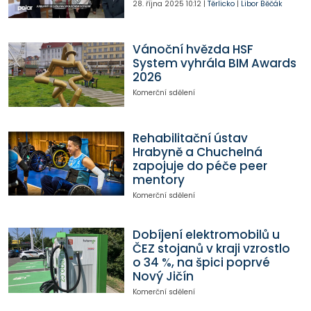
28. října 2025
10:12
|
Těrlicko
|
Libor Běčák
Vánoční hvězda HSF
System vyhrála BIM Awards
2026
Komerční sdělení
Rehabilitační ústav
Hrabyně a Chuchelná
zapojuje do péče peer
mentory
Komerční sdělení
Dobíjení elektromobilů u
ČEZ stojanů v kraji vzrostlo
o 34 %, na špici poprvé
Nový Jičín
Komerční sdělení