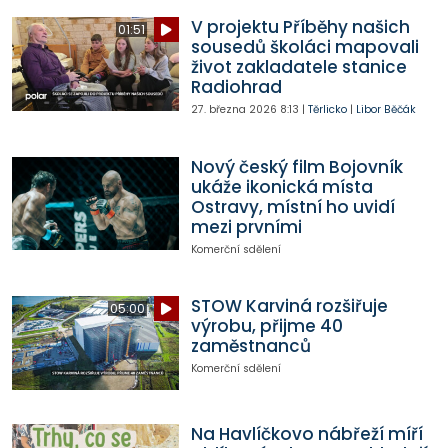
V projektu Příběhy našich
01:51
sousedů školáci mapovali
život zakladatele stanice
Radiohrad
27. března 2026
8:13
|
Těrlicko
|
Libor Běčák
Nový český film Bojovník
ukáže ikonická místa
Ostravy, místní ho uvidí
mezi prvními
Komerční sdělení
STOW Karviná rozšiřuje
05:00
výrobu, přijme 40
zaměstnanců
Komerční sdělení
Na Havlíčkovo nábřeží míří