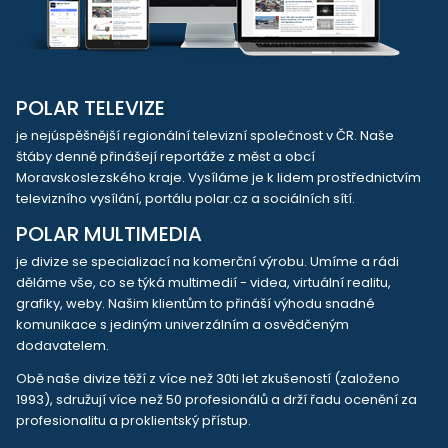
POLAR TELEVIZE
je nejúspěšnější regionální televizní společnost v ČR. Naše
štáby denně přinášejí reportáže z měst a obcí
Moravskoslezského kraje. Vysíláme je k lidem prostřednictvím
televizního vysílání, portálu polar.cz a sociálních sítí.
POLAR MULTIMEDIA
je divize se specializací na komerční výrobu. Umíme a rádi
děláme vše, co se týká multimedií - videa, virtuální realitu,
grafiky, weby. Našim klientům to přináší výhodu snadné
komunikace s jediným univerzálním a osvědčeným
dodavatelem.
Obě naše divize těží z více než 30ti let zkušeností (založeno
1993), sdružují více než 50 profesionálů a drží řadu ocenění za
profesionalitu a proklientský přístup.