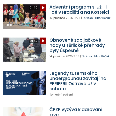
Adventní program si užili i
01:40
lidé v Hradišti a na Kostelci
15. prosince 2025
14:28
|
Těrlicko
|
Libor Běčák
Obnovené zabijačkové
01:42
hody u Těrlické přehrady
byly úspěšné
14. prosince 2025
11:08
|
Těrlicko
|
Libor Běčák
Legendy tuzemského
undergroundu zavítají na
PERIFERII Ostrava už v
sobotu
Komerční sdělení
ČPZP vyzývá k darování
krve