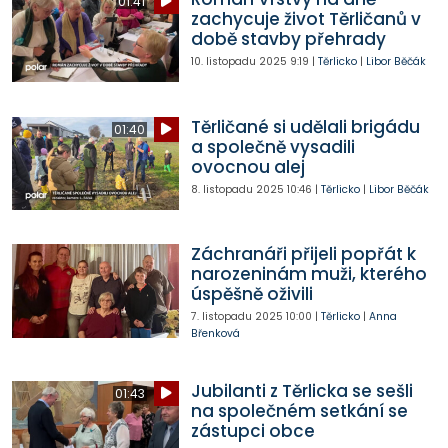
01:41
zachycuje život Těrličanů v
době stavby přehrady
10. listopadu 2025
9:19
|
Těrlicko
|
Libor Běčák
Těrličané si udělali brigádu
01:40
a společně vysadili
ovocnou alej
8. listopadu 2025
10:46
|
Těrlicko
|
Libor Běčák
Záchranáři přijeli popřát k
narozeninám muži, kterého
úspěšně oživili
7. listopadu 2025
10:00
|
Těrlicko
|
Anna
Břenková
Jubilanti z Těrlicka se sešli
01:43
na společném setkání se
zástupci obce