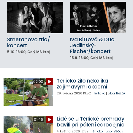
Smetanovo trio/
Iva Bittová & Duo
koncert
Jedlinský-
Fischer/koncert
5.10.
18:00
, Celý MS kraj
15.9.
18:00
, Celý MS kraj
Těrlicko žilo několika
02:03
zajímavými akcemi
29. května 2026
13:52
|
Těrlicko
|
Libor Běčák
Lidé se u Těrlické přehrady
01:46
bavili při pálení čarodějnic
4. května 2026
12:32
|
Těrlicko
|
Libor Běčák