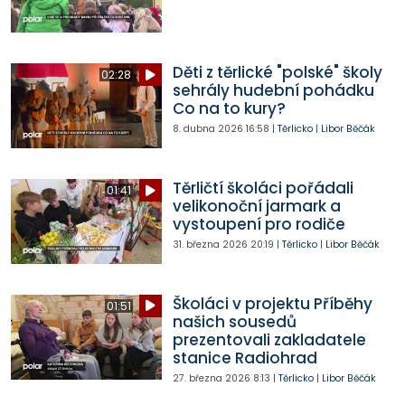
Děti z těrlické "polské" školy
02:28
sehrály hudební pohádku
Co na to kury?
8. dubna 2026
16:58
|
Těrlicko
|
Libor Běčák
Těrličtí školáci pořádali
01:41
velikonoční jarmark a
vystoupení pro rodiče
31. března 2026
20:19
|
Těrlicko
|
Libor Běčák
Školáci v projektu Příběhy
01:51
našich sousedů
prezentovali zakladatele
stanice Radiohrad
27. března 2026
8:13
|
Těrlicko
|
Libor Běčák