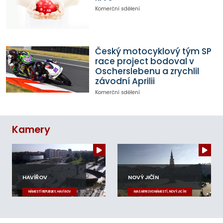
Komerční sdělení
Český motocyklový tým SP
race project bodoval v
Oscherslebenu a zrychlil
závodní Aprilii
Komerční sdělení
Kamery
HAVÍŘOV
NOVÝ JIČÍN
NÁMĚSTÍ REPUBLIKY, HAVÍŘOV
MASARYKOVO NÁMĚSTÍ, NOVÝ JIČÍN