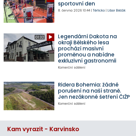
sportovní den
8. června 2026
10:44
|
Těrlicko
|
Libor Běčák
Legendární Dakota na
01:32
okraji Bělského lesa
prochází masivní
proměnou a nabídne
exkluzivní gastronomii
Komerční sdělení
Ridera Bohemia: žádné
porušení na naší straně.
Jen nezákonné šetření ČIŽP
Komerční sdělení
Kam vyrazit - Karvinsko