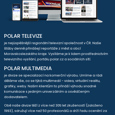
POLAR TELEVIZE
je nejúspěšnější regionální televizní společnost v ČR. Naše
štáby denně přinášejí reportáže z měst a obcí
Moravskoslezského kraje. Vysíláme je k lidem prostřednictvím
televizního vysílání, portálu polar.cz a sociálních sítí.
POLAR MULTIMEDIA
je divize se specializací na komerční výrobu. Umíme a rádi
děláme vše, co se týká multimedií - videa, virtuální realitu,
grafiky, weby. Našim klientům to přináší výhodu snadné
komunikace s jediným univerzálním a osvědčeným
dodavatelem.
Obě naše divize těží z více než 30ti let zkušeností (založeno
1993), sdružují více než 50 profesionálů a drží řadu ocenění za