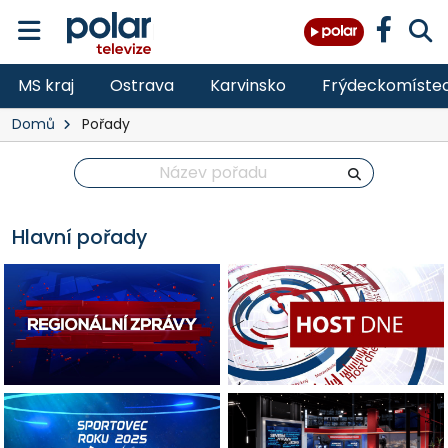
MS kraj
Ostrava
Karvinsko
Frýdeckomíste
Domů
Pořady
Hlavní pořady