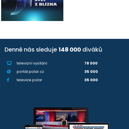
Denně nás sleduje
148 000
diváků
televizní vysílání
78 000
portál polar.cz
35 000
televize.polar
35 000