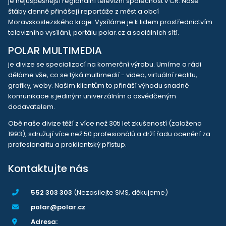
je nejúspěšnější regionální televizní společnost v ČR. Naše
štáby denně přinášejí reportáže z měst a obcí
Moravskoslezského kraje. Vysíláme je k lidem prostřednictvím
televizního vysílání, portálu polar.cz a sociálních sítí.
POLAR MULTIMEDIA
je divize se specializací na komerční výrobu. Umíme a rádi
děláme vše, co se týká multimedií - videa, virtuální realitu,
grafiky, weby. Našim klientům to přináší výhodu snadné
komunikace s jediným univerzálním a osvědčeným
dodavatelem.
Obě naše divize těží z více než 30ti let zkušeností (založeno
1993), sdružují více než 50 profesionálů a drží řadu ocenění za
profesionalitu a proklientský přístup.
Kontaktujte nás
552 303 303
(Nezasílejte SMS, děkujeme)
polar@polar.cz
Adresa: