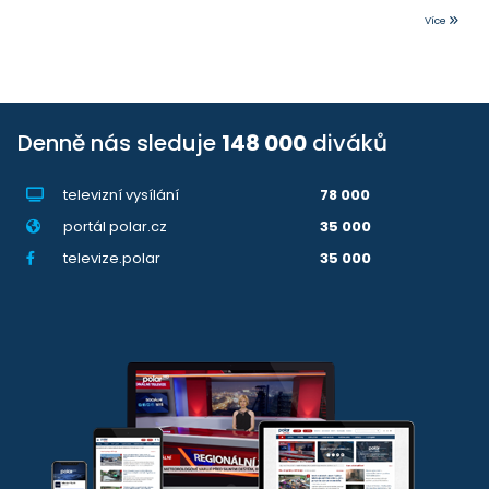
Více
Denně nás sleduje
148 000
diváků
televizní vysílání
78 000
portál polar.cz
35 000
televize.polar
35 000