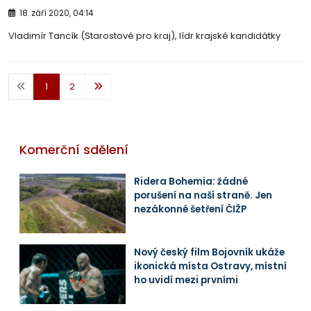
18. září 2020, 04:14
Vladimír Tancík (Starostové pro kraj), lídr krajské kandidátky
1
2
Komerční sdělení
Ridera Bohemia: žádné
porušení na naší straně. Jen
nezákonné šetření ČIŽP
Nový český film Bojovník ukáže
ikonická místa Ostravy, místní
ho uvidí mezi prvními