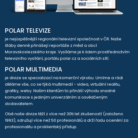
POLAR TELEVIZE
je nejúspěšnější regionální televizní společnost v ČR. Naše
štáby denně přinášejí reportáže z měst a obcí
Moravskoslezského kraje. Vysíláme je k lidem prostřednictvím
televizního vysílání, portálu polar.cz a sociálních sítí.
POLAR MULTIMEDIA
je divize se specializací na komerční výrobu. Umíme a rádi
děláme vše, co se týká multimedií - videa, virtuální realitu,
grafiky, weby. Našim klientům to přináší výhodu snadné
komunikace s jediným univerzálním a osvědčeným
dodavatelem.
Obě naše divize těží z více než 30ti let zkušeností (založeno
1993), sdružují více než 50 profesionálů a drží řadu ocenění za
profesionalitu a proklientský přístup.