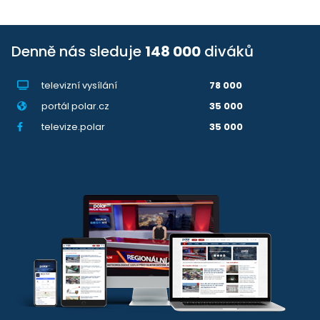
Denně nás sleduje
148 000
diváků
televizní vysílání
78 000
portál polar.cz
35 000
televize.polar
35 000