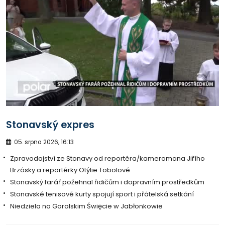
Stonavský expres
05. srpna 2026, 16:13
Zpravodajství ze Stonavy od reportéra/kameramana Jiřího
Brzósky a reportérky Otýlie Tobolové
Stonavský farář požehnal řidičům i dopravním prostředkům
Stonavské tenisové kurty spojují sport i přátelská setkání
Niedziela na Gorolskim Święcie w Jabłonkowie