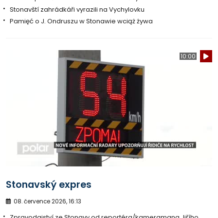
Stonavští zahrádkáři vyrazili na Vychylovku
Pamięć o J. Ondruszu w Stonawie wciąż żywa
10:00
Stonavský expres
08. července 2026, 16:13
Zpravodajství ze Stonavy od reportéra/kameramana Jiřího