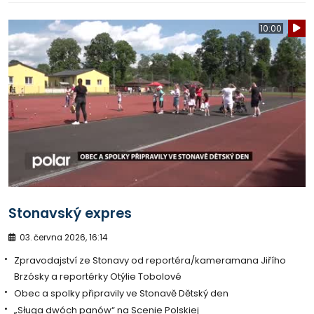
10:00
Stonavský expres
03. června 2026, 16:14
Zpravodajství ze Stonavy od reportéra/kameramana Jiřího
Brzósky a reportérky Otýlie Tobolové
Obec a spolky připravily ve Stonavě Dětský den
„Sługa dwóch panów“ na Scenie Polskiej