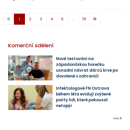
...
1
2
3
4
5
76
Komerční sdělení
Nové testování na
západonilskou horečku
usnadní návrat dárců krve po
dovolené v zahraničí
Infektologové FN Ostrava
během léta evidují zvýšené
počty lidí, které pokousal
netopýr
Více