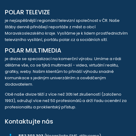
POLAR TELEVIZE
je nejúspěšnější regionální televizní společnost v ČR. Naše
štáby denně přinášejí reportáže z měst a obcí
Moravskoslezského kraje. Vysíláme je k lidem prostřednictvím
televizního vysílání, portálu polar.cz a sociálních sítí.
POLAR MULTIMEDIA
je divize se specializací na komerční výrobu. Umíme a rádi
děláme vše, co se týká multimedií - videa, virtuální realitu,
grafiky, weby. Našim klientům to přináší výhodu snadné
komunikace s jediným univerzálním a osvědčeným
dodavatelem.
Obě naše divize těží z více než 30ti let zkušeností (založeno
1993), sdružují více než 50 profesionálů a drží řadu ocenění za
profesionalitu a proklientský přístup.
Kontaktujte nás
552 303 303
(Nezasílejte SMS, děkujeme)