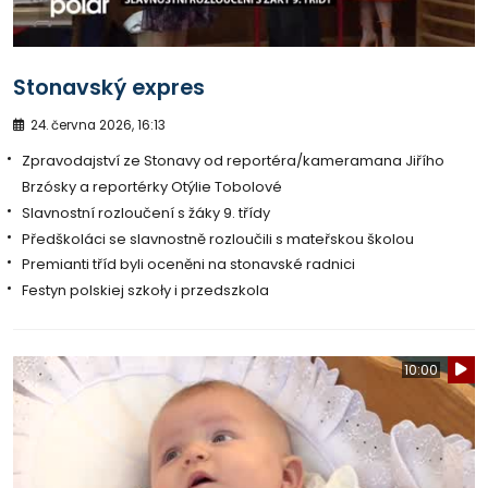
Stonavský expres
24. června 2026, 16:13
Zpravodajství ze Stonavy od reportéra/kameramana Jiřího
Brzósky a reportérky Otýlie Tobolové
Slavnostní rozloučení s žáky 9. třídy
Předškoláci se slavnostně rozloučili s mateřskou školou
Premianti tříd byli oceněni na stonavské radnici
Festyn polskiej szkoły i przedszkola
10:00