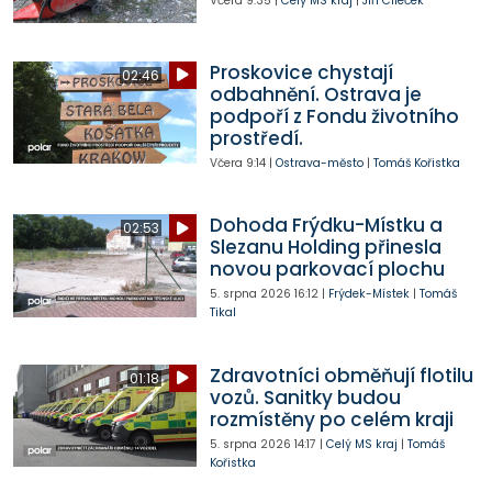
Včera
9:35
|
Celý MS kraj
|
Jiří Cileček
Proskovice chystají
02:46
odbahnění. Ostrava je
podpoří z Fondu životního
prostředí.
Včera
9:14
|
Ostrava-město
|
Tomáš Kořistka
Dohoda Frýdku-Místku a
02:53
Slezanu Holding přinesla
novou parkovací plochu
5. srpna 2026
16:12
|
Frýdek-Místek
|
Tomáš
Tikal
Zdravotníci obměňují flotilu
01:18
vozů. Sanitky budou
rozmístěny po celém kraji
5. srpna 2026
14:17
|
Celý MS kraj
|
Tomáš
Kořistka