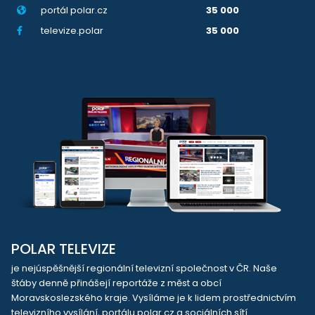
portál polar.cz
35 000
televize.polar
35 000
POLAR TELEVIZE
je nejúspěšnější regionální televizní společnost v ČR. Naše
štáby denně přinášejí reportáže z měst a obcí
Moravskoslezského kraje. Vysíláme je k lidem prostřednictvím
televizního vysílání, portálu polar.cz a sociálních sítí.