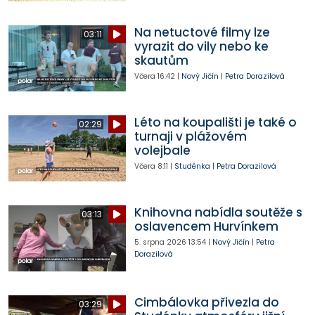
Na netuctové filmy lze
03:11
vyrazit do vily nebo ke
skautům
Včera
16:42
|
Nový Jičín
|
Petra Dorazilová
Léto na koupališti je také o
02:29
turnaji v plážovém
volejbale
Včera
8:11
|
Studénka
|
Petra Dorazilová
Knihovna nabídla soutěže s
03:13
oslavencem Hurvínkem
5. srpna 2026
13:54
|
Nový Jičín
|
Petra
Dorazilová
Cimbálovka přivezla do
03:29