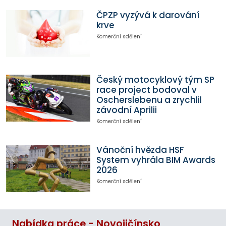
ČPZP vyzývá k darování
krve
Komerční sdělení
Český motocyklový tým SP
race project bodoval v
Oscherslebenu a zrychlil
závodní Aprilii
Komerční sdělení
Vánoční hvězda HSF
System vyhrála BIM Awards
2026
Komerční sdělení
Nabídka práce - Novojičínsko