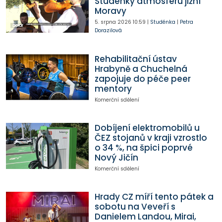
Studénky atmosféru jižní
Moravy
5. srpna 2026
10:59
|
Studénka
|
Petra
Dorazilová
Rehabilitační ústav
Hrabyně a Chuchelná
zapojuje do péče peer
mentory
Komerční sdělení
Dobíjení elektromobilů u
ČEZ stojanů v kraji vzrostlo
o 34 %, na špici poprvé
Nový Jičín
Komerční sdělení
Hrady CZ míří tento pátek a
sobotu na Veveří s
Danielem Landou, Mirai,