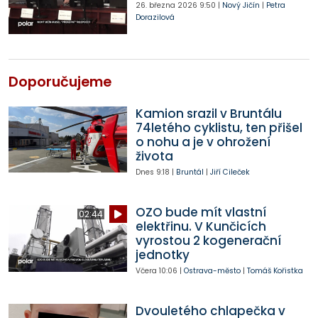
26. března 2026
9:50
|
Nový Jičín
|
Petra
Dorazilová
Doporučujeme
Kamion srazil v Bruntálu
74letého cyklistu, ten přišel
o nohu a je v ohrožení
života
Dnes
9:18
|
Bruntál
|
Jiří Cileček
OZO bude mít vlastní
02:44
elektřinu. V Kunčicích
vyrostou 2 kogenerační
jednotky
Včera
10:06
|
Ostrava-město
|
Tomáš Kořistka
Dvouletého chlapečka v