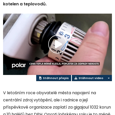
kotelen a teplovodů.
Přehrát
video
Stáhnout přepis
Stáhnout video
V letošním roce obyvatelé města napojení na
centrální zdroj vytápění, ale i radnice a její
příspěvkové organizace zaplatí za gigajoul 1032 korun
a 10 haléřů bez DPH. Oproti loňskému roku je to méně