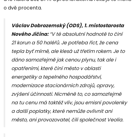
o dvě procenta.
Václav Dobrozemský (ODS), 1. místostarosta
Nového Jičína:
“V té absolutní hodnotě to činí
21 korun a 50 haléřů. Je potřeba říct, že cena
tepla byť mírně, ale klesá už třetím rokem. Je to
dáno samozřejmě jak cenou plynu, tak ale i
opatřeními, které činí město v oblasti
energetiky a tepelného hospodářství,
modernizace stacionárních zdrojů, opravy,
zvýšení účinnosti. Nicméně to, co samozřejmě
na tu cenu má taktéž vliv, jsou emisní povolenky
a další poplatky, které nemůže ovlivnit ani
město, ani provozovatel, čili společnost Veolia.