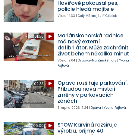
Havířově pokousal pes,
policie hledá majitele
Včera
14:33
|
Celý MS kraj
|
Jiří Cileček
Mariánskohorská radnice
01:56
má nový externí
defibrilátor. Může zachránit
život během několika minut
Včera
19:04
|
Ostrava-Mariánské hory
|
Yvona
Fajtová
Opava rozšiřuje parkování.
02:33
Přibudou nová místa i
změny v parkovacích
zónách
5. srpna 2026
17:24
|
Opava
|
Yvona Fajtová
STOW Karviná rozšiřuje
05:00
výrobu, přijme 40