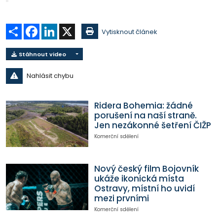
Sdílet
Facebook
LinkedIn
X
Vytisknout článek
Stáhnout video
Nahlásit chybu
Ridera Bohemia: žádné
porušení na naší straně.
Jen nezákonné šetření ČIŽP
Komerční sdělení
Nový český film Bojovník
ukáže ikonická místa
Ostravy, místní ho uvidí
mezi prvními
Komerční sdělení