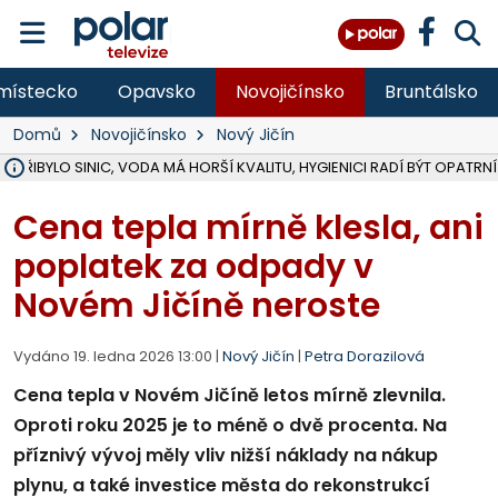
místecko
Opavsko
Novojičínsko
Bruntálsko
Domů
Novojičínsko
Nový Jičín
Ě PŘIBYLO SINIC, VODA MÁ HORŠÍ KVALITU, HYGIENICI RADÍ BÝT OPATRNÍ
ÚOHS DAL ZÁTORU POKUTU 100 000 ZA CHYBY V ZAKÁZCE NA OBN
AREÁL LODIČEK V KARVINÉ SE PŘIPRAVUJE NA VELKOU REKONSTRUKC
KARVINÁ ZNÁ BUDOUCÍ PODOBU AREÁLU LODIČKY V PARKU BOŽEN
CYKLISTU (74) SRAZIL V BRUNTÁLU KAMION, JE V OHROŽENÍ ŽIVOTA,
POLICIE HLEDÁ PŘÍPADNÉ SVĚDKY, KTEŘÍ POMŮŽOU OBJASNIT PRŮ
RADNÍ OSTRAVY A POSLANKYNĚ A. HOFFMANNOVÁ ZA PIRÁTY PODA
NA POSTUP MINISTERSTVA ŽIVOTNÍHO PROSTŘEDÍ V KAUZE HALDY 
MUŽ V PŘÍBOŘE SE VÁŽNĚ ZRANIL PŘI PRÁCI S ROZBRUŠOVAČKOU, I
SLEZSKÁ OSTRAVA PŘIPRAVUJE PROJEKTOVOU DOKUMENTACI PRO 
PODEZŘELÝ BALÍČEK ZASTAVIL PROVOZ NA NÁDRAŽÍ VE F-M, ČEKÁ 
CHLAPEČKA (2) V HAVÍŘOVĚ POKOUSAL PES, POLICIE HLEDÁ MAJITEL
MS KRAJ VYBUDUJE ZA 40 MILIONŮ V JABLUNKOVĚ NOVÝ MOST PŘES O
FOTBALISTA LAURI LAINE SE VRACÍ Z BANÍKU OSTRAVA NA PŮL ROK
F-M DOKONČIL VOLNOČASOVÝ AREÁL RIVKA PARK ZA 62 MILIONŮ,
Cena tepla mírně klesla, ani
poplatek za odpady v
Novém Jičíně neroste
Vydáno 19. ledna 2026 13:00 |
Nový Jičín
|
Petra Dorazilová
Cena tepla v Novém Jičíně letos mírně zlevnila.
Oproti roku 2025 je to méně o dvě procenta. Na
příznivý vývoj měly vliv nižší náklady na nákup
plynu, a také investice města do rekonstrukcí