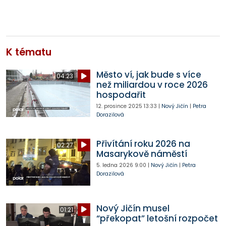
K tématu
Město ví, jak bude s více
04:23
než miliardou v roce 2026
hospodařit
12. prosince 2025
13:33
|
Nový Jičín
|
Petra
Dorazilová
Přivítání roku 2026 na
02:27
Masarykově náměstí
5. ledna 2026
9:00
|
Nový Jičín
|
Petra
Dorazilová
Nový Jičín musel
01:21
“překopat” letošní rozpočet