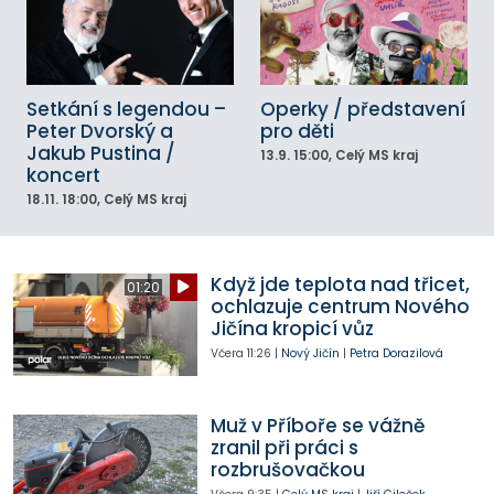
Setkání s legendou –
Operky / představení
Peter Dvorský a
pro děti
Jakub Pustina /
13.9.
15:00
, Celý MS kraj
koncert
18.11.
18:00
, Celý MS kraj
Když jde teplota nad třicet,
01:20
ochlazuje centrum Nového
Jičína kropicí vůz
Včera
11:26
|
Nový Jičín
|
Petra Dorazilová
Muž v Příboře se vážně
zranil při práci s
rozbrušovačkou