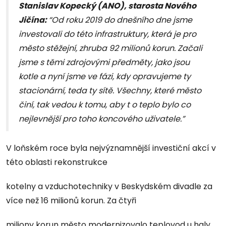
Stanislav Kopecký (ANO), starosta Nového
Jičína:
“Od roku 2019 do dnešního dne jsme
investovali do této infrastruktury, která je pro
město stěžejní, zhruba 92 milionů korun. Začali
jsme s těmi zdrojovými předměty, jako jsou
kotle a nyní jsme ve fázi, kdy opravujeme ty
stacionární, teda ty sítě. Všechny, které město
činí, tak vedou k tomu, aby t o teplo bylo co
nejlevnější pro toho koncového uživatele.”
V loňském roce byla nejvýznamnější investiční akcí v
této oblasti rekonstrukce
kotelny a vzduchotechniky v Beskydském divadle za
více než 16 milionů korun. Za čtyři
miliony korun město modernizovalo teplovod u haly