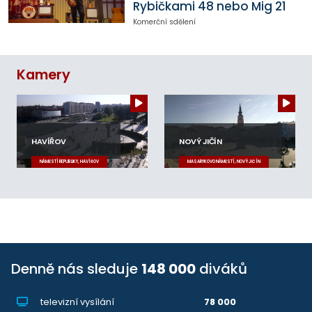
Rybičkami 48 nebo Mig 21
Komerční sdělení
Kamery
HAVÍŘOV
NOVÝ JIČÍN
NÁMĚSTÍ REPUBLIKY, HAVÍŘOV
MASARYKOVO NÁMĚSTÍ, NOVÝ JIČÍN
Denně nás sleduje
148 000
diváků
televizní vysílání
78 000