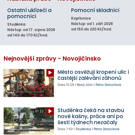
Ostatní uklízeči a
Pomocní skladníci
pomocníci
Kopřivnice
Nástup: od 1. září 2026
Studénka
od 150 do 220 Kč/hod.
Nástup: od 17. srpna 2026
od 140 do 170 Kč/hod.
Nejnovější zprávy - Novojičínsko
Město osvěžují kropení ulic i
03:13
častější zalévání záhonů
Dnes
10:28
|
Nový Jičín
|
Petra Dorazilová
Studénka čeká na stavbu
01:22
nové kašny, práce ani po
šesti týdnech nezačaly
Dnes
7:50
|
Studénka
|
Petra Dorazilová