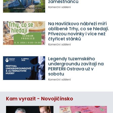
zaměstnanců
Komerční sdělení
Na Havlíčkovo nábřeží míří
oblíbené Trhy, co se hledají.
Přivezou novinky i více než
čtyřicet stánků
Komerční sdělení
Legendy tuzemského
undergroundu zavítají na
PERIFERII Ostrava už v
sobotu
Komerční sdělení
Kam vyrazit - Novojičínsko