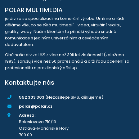
POLAR MULTIMEDIA
je divize se specializací na komerční výrobu. Umíme a rádi
děláme vše, co se týká multimedií - videa, virtuální realitu,
grafiky, weby. Našim klientům to přináší výhodu snadné
komunikace s jediným univerzálním a osvědčeným
dodavatelem.
Obě naše divize těží z více než 30ti let zkušeností (založeno
1993), sdružují více než 50 profesionálů a drží řadu ocenění za
profesionalitu a proklientský přístup.
Kontaktujte nás
552 303 303
(Nezasílejte SMS, děkujeme)
polar@polar.cz
Adresa:
Boleslavova 710/19
Ostrava-Mariánské Hory
709 00