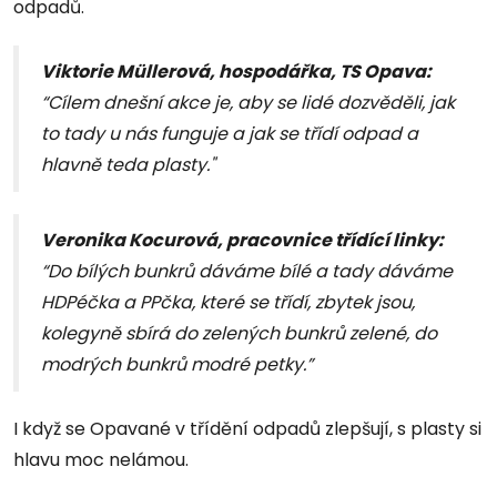
odpadů.
Viktorie Müllerová, hospodářka, TS Opava:
“Cílem dnešní akce je, aby se lidé dozvěděli, jak
to tady u nás funguje a jak se třídí odpad a
hlavně teda plasty."
Veronika Kocurová, pracovnice třídící linky:
“Do bílých bunkrů dáváme bílé a tady dáváme
HDPéčka a PPčka, které se třídí, zbytek jsou,
kolegyně sbírá do zelených bunkrů zelené, do
modrých bunkrů modré petky.”
I když se Opavané v třídění odpadů zlepšují, s plasty si
hlavu moc nelámou.