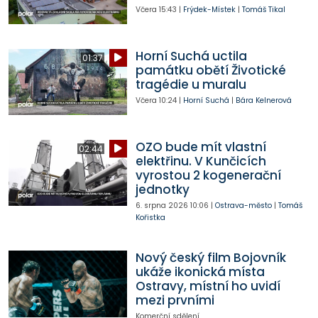
Včera
15:43
|
Frýdek-Místek
|
Tomáš Tikal
Horní Suchá uctila
01:37
památku obětí Životické
tragédie u muralu
Včera
10:24
|
Horní Suchá
|
Bára Kelnerová
OZO bude mít vlastní
02:44
elektřinu. V Kunčicích
vyrostou 2 kogenerační
jednotky
6. srpna 2026
10:06
|
Ostrava-město
|
Tomáš
Kořistka
Nový český film Bojovník
ukáže ikonická místa
Ostravy, místní ho uvidí
mezi prvními
Komerční sdělení