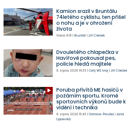
Kamion srazil v Bruntálu
74letého cyklistu, ten přišel
o nohu a je v ohrožení
života
Včera
9:18
|
Bruntál
|
Jiří Cileček
Dvouletého chlapečka v
Havířově pokousal pes,
policie hledá majitele
6. srpna 2026
14:33
|
Celý MS kraj
|
Jiří Cileček
Poruba přivítá ME hasičů v
01:31
požárním sportu. Kromě
sportovních výkonů bude k
vidění i technika
6. srpna 2026
15:43
|
Ostrava-Poruba
|
Jana
Lipowská