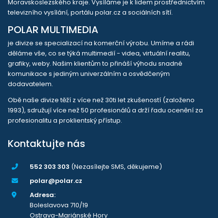
Moravskoslezského kraje. Vysíláme je k lidem prostřednictvím
televizního vysílání, portálu polar.cz a sociálních sítí.
POLAR MULTIMEDIA
je divize se specializací na komerční výrobu. Umíme a rádi
děláme vše, co se týká multimedií - videa, virtuální realitu,
grafiky, weby. Našim klientům to přináší výhodu snadné
komunikace s jediným univerzálním a osvědčeným
dodavatelem.
Obě naše divize těží z více než 30ti let zkušeností (založeno
1993), sdružují více než 50 profesionálů a drží řadu ocenění za
profesionalitu a proklientský přístup.
Kontaktujte nás
552 303 303
(Nezasílejte SMS, děkujeme)
polar@polar.cz
Adresa:
Boleslavova 710/19
Ostrava-Mariánské Hory