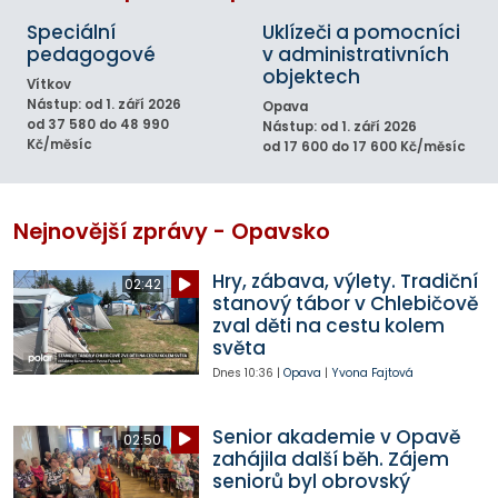
Speciální
Uklízeči a pomocníci
pedagogové
v administrativních
objektech
Vítkov
Nástup: od 1. září 2026
Opava
od 37 580 do 48 990
Nástup: od 1. září 2026
Kč/měsíc
od 17 600 do 17 600 Kč/měsíc
Nejnovější zprávy - Opavsko
Hry, zábava, výlety. Tradiční
02:42
stanový tábor v Chlebičově
zval děti na cestu kolem
světa
Dnes
10:36
|
Opava
|
Yvona Fajtová
Senior akademie v Opavě
02:50
zahájila další běh. Zájem
seniorů byl obrovský