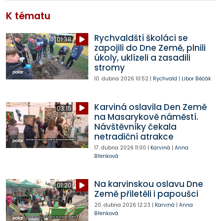
K tématu
Rychvaldští školáci se
01:38
zapojili do Dne Země, plnili
úkoly, uklízeli a zasadili
stromy
10. dubna 2026
10:52
|
Rychvald
|
Libor Běčák
Karviná oslavila Den Země
03:15
na Masarykově náměstí.
Návštěvníky čekala
netradiční atrakce
17. dubna 2026
11:00
|
Karviná
|
Anna
Břenková
Na karvinskou oslavu Dne
01:20
Země přiletěli i papoušci
20. dubna 2026
12:23
|
Karviná
|
Anna
Břenková