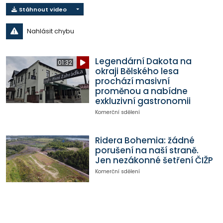
Stáhnout video
Nahlásit chybu
Legendární Dakota na
01:32
okraji Bělského lesa
prochází masivní
proměnou a nabídne
exkluzivní gastronomii
Komerční sdělení
Ridera Bohemia: žádné
porušení na naší straně.
Jen nezákonné šetření ČIŽP
Komerční sdělení