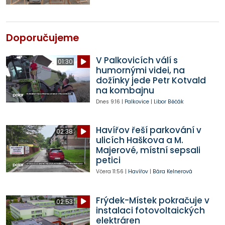
Doporučujeme
V Palkovicích válí s
01:30
humornými videi, na
dožínky jede Petr Kotvald
na kombajnu
Dnes
9:16
|
Palkovice
|
Libor Běčák
Havířov řeší parkování v
02:38
ulicích Haškova a M.
Majerové, místní sepsali
petici
Včera
11:56
|
Havířov
|
Bára Kelnerová
Frýdek-Místek pokračuje v
02:53
instalaci fotovoltaických
elektráren