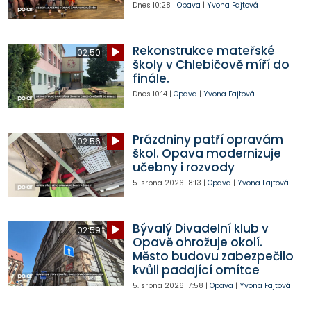
Dnes
10:28
|
Opava
|
Yvona Fajtová
Rekonstrukce mateřské
02:50
školy v Chlebičově míří do
finále.
Dnes
10:14
|
Opava
|
Yvona Fajtová
Prázdniny patří opravám
02:56
škol. Opava modernizuje
učebny i rozvody
5. srpna 2026
18:13
|
Opava
|
Yvona Fajtová
Bývalý Divadelní klub v
02:59
Opavě ohrožuje okolí.
Město budovu zabezpečilo
kvůli padající omítce
5. srpna 2026
17:58
|
Opava
|
Yvona Fajtová