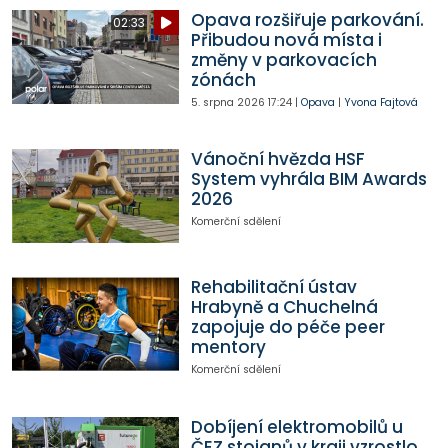
Opava rozšiřuje parkování.
02:33
Přibudou nová místa i
změny v parkovacích
zónách
5. srpna 2026
17:24
|
Opava
|
Yvona Fajtová
Vánoční hvězda HSF
System vyhrála BIM Awards
2026
Komerční sdělení
Rehabilitační ústav
Hrabyně a Chuchelná
zapojuje do péče peer
mentory
Komerční sdělení
Dobíjení elektromobilů u
ČEZ stojanů v kraji vzrostlo