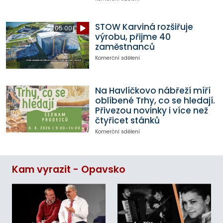
STOW Karviná rozšiřuje
05:00
výrobu, přijme 40
zaměstnanců
Komerční sdělení
Na Havlíčkovo nábřeží míří
oblíbené Trhy, co se hledají.
Přivezou novinky i více než
čtyřicet stánků
Komerční sdělení
Kam vyrazit - Opavsko