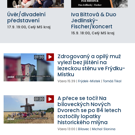
Úvěr/divadelní
Iva Bittová & Duo
představení
Jedlinský-
Fischer/koncert
17.9.
19:00
, Celý MS kraj
15.9.
18:00
, Celý MS kraj
Zdrogovaný a opilý muž
01:20
vylezl bez jištění na
lezeckou stěnu ve Frýdku-
Místku
Včera
15:39
|
Frýdek-Místek
|
Tomáš Tikal
A přece se točí! Na
01:20
bíloveckých Nových
Dvorech se po 84 letech
roztočily lopatky
historického mlýna
Včera
13:00
|
Bílovec
|
Michal Slonina