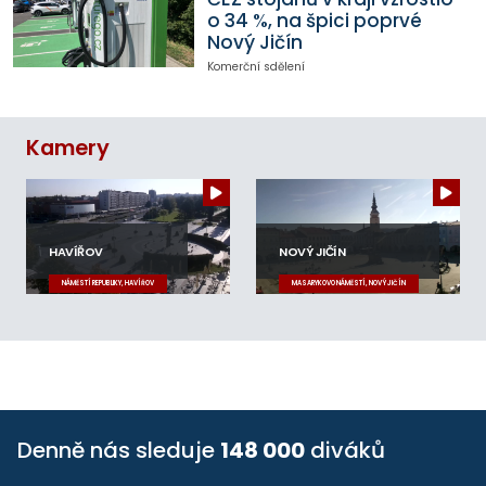
o 34 %, na špici poprvé
Nový Jičín
Komerční sdělení
Kamery
HAVÍŘOV
NOVÝ JIČÍN
NÁMĚSTÍ REPUBLIKY, HAVÍŘOV
MASARYKOVO NÁMĚSTÍ, NOVÝ JIČÍN
Denně nás sleduje
148 000
diváků