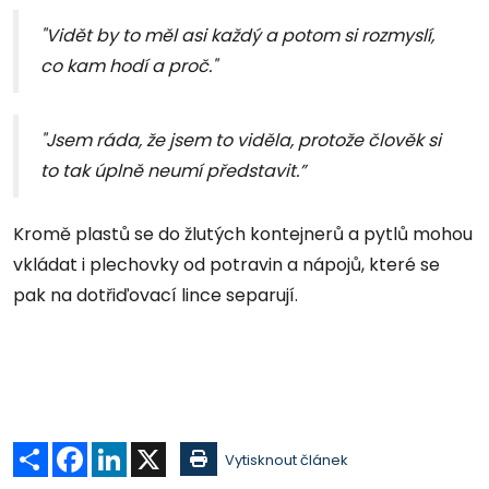
"Vidět by to měl asi každý a potom si rozmyslí,
co kam hodí a proč."
"Jsem ráda, že jsem to viděla, protože člověk si
to tak úplně neumí představit.”
Kromě plastů se do žlutých kontejnerů a pytlů mohou
vkládat i plechovky od potravin a nápojů, které se
pak na dotřiďovací lince separují.
Sdílet
Facebook
LinkedIn
X
Vytisknout článek