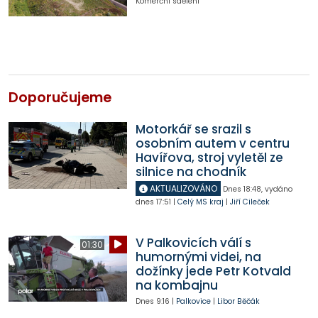
Komerční sdělení
Doporučujeme
Motorkář se srazil s
osobním autem v centru
Havířova, stroj vyletěl ze
silnice na chodník
AKTUALIZOVÁNO
Dnes
18:48
,
vydáno
dnes
17:51
|
Celý MS kraj
|
Jiří Cileček
V Palkovicích válí s
01:30
humornými videi, na
dožínky jede Petr Kotvald
na kombajnu
Dnes
9:16
|
Palkovice
|
Libor Běčák