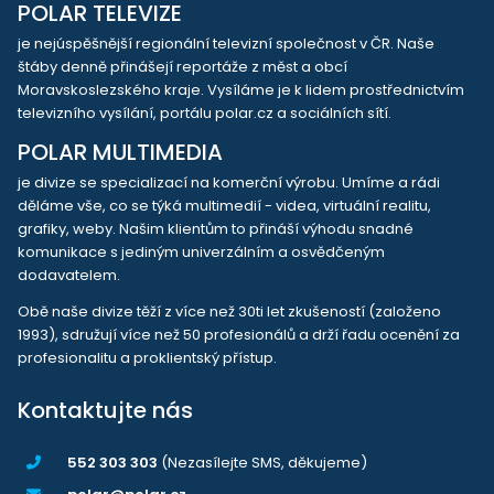
POLAR TELEVIZE
je nejúspěšnější regionální televizní společnost v ČR. Naše
štáby denně přinášejí reportáže z měst a obcí
Moravskoslezského kraje. Vysíláme je k lidem prostřednictvím
televizního vysílání, portálu polar.cz a sociálních sítí.
POLAR MULTIMEDIA
je divize se specializací na komerční výrobu. Umíme a rádi
děláme vše, co se týká multimedií - videa, virtuální realitu,
grafiky, weby. Našim klientům to přináší výhodu snadné
komunikace s jediným univerzálním a osvědčeným
dodavatelem.
Obě naše divize těží z více než 30ti let zkušeností (založeno
1993), sdružují více než 50 profesionálů a drží řadu ocenění za
profesionalitu a proklientský přístup.
Kontaktujte nás
552 303 303
(Nezasílejte SMS, děkujeme)