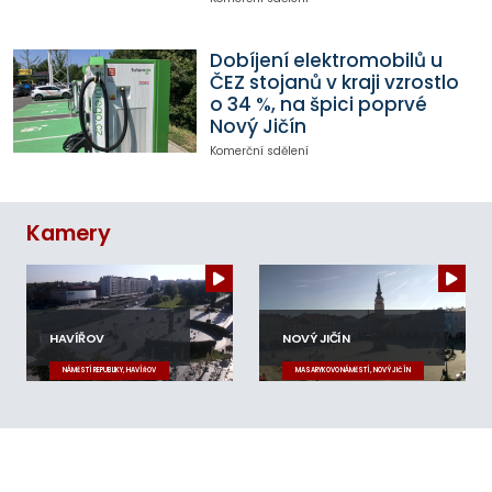
Dobíjení elektromobilů u
ČEZ stojanů v kraji vzrostlo
o 34 %, na špici poprvé
Nový Jičín
Komerční sdělení
Kamery
HAVÍŘOV
NOVÝ JIČÍN
NÁMĚSTÍ REPUBLIKY, HAVÍŘOV
MASARYKOVO NÁMĚSTÍ, NOVÝ JIČÍN