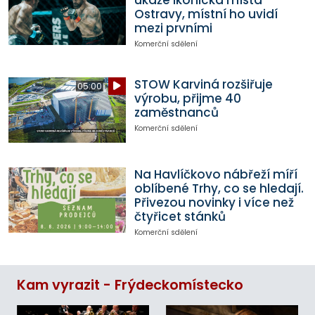
ukáže ikonická místa
Ostravy, místní ho uvidí
mezi prvními
Komerční sdělení
STOW Karviná rozšiřuje
05:00
výrobu, přijme 40
zaměstnanců
Komerční sdělení
Na Havlíčkovo nábřeží míří
oblíbené Trhy, co se hledají.
Přivezou novinky i více než
čtyřicet stánků
Komerční sdělení
Kam vyrazit - Frýdeckomístecko