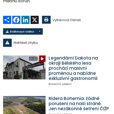
milionu korun.
Sdílet
Facebook
LinkedIn
X
Vytisknout článek
Stáhnout video
Nahlásit chybu
Legendární Dakota na
01:32
okraji Bělského lesa
prochází masivní
proměnou a nabídne
exkluzivní gastronomii
Komerční sdělení
Ridera Bohemia: žádné
porušení na naší straně.
Jen nezákonné šetření ČIŽP