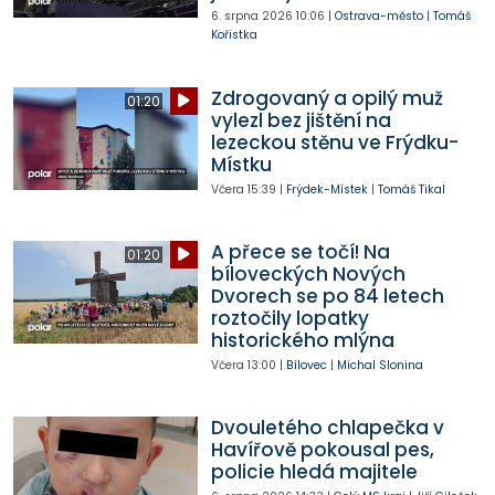
6. srpna 2026
10:06
|
Ostrava-město
|
Tomáš
Kořistka
Zdrogovaný a opilý muž
01:20
vylezl bez jištění na
lezeckou stěnu ve Frýdku-
Místku
Včera
15:39
|
Frýdek-Místek
|
Tomáš Tikal
A přece se točí! Na
01:20
bíloveckých Nových
Dvorech se po 84 letech
roztočily lopatky
historického mlýna
Včera
13:00
|
Bílovec
|
Michal Slonina
Dvouletého chlapečka v
Havířově pokousal pes,
policie hledá majitele