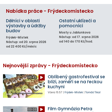
Nabídka práce - Frýdeckomístecko
Dělníci v oblasti
Ostatní uklízeči a
výstavby a údržby
pomocníci
budov
Mosty u Jablunkova
Nástup: od 17. srpna 2026
Frýdek-Místek
od 140 do 170 Kč/hod.
Nástup: od 20. srpna 2026
od 22 400 Kč/měsíc
Nejnovější zprávy - Frýdeckomístecko
Oblíbený gastrofestival se
02:43
blíží, zaměří se na řeckou
kuchyni
Včera
15:57
|
Frýdek-Místek
|
Tomáš Tikal
Film Gymnázia Petra
03:03