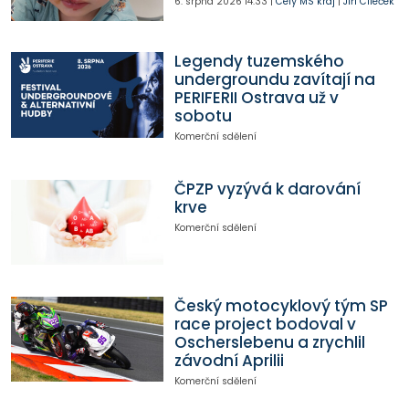
6. srpna 2026
14:33
|
Celý MS kraj
|
Jiří Cileček
Legendy tuzemského
undergroundu zavítají na
PERIFERII Ostrava už v
sobotu
Komerční sdělení
ČPZP vyzývá k darování
krve
Komerční sdělení
Český motocyklový tým SP
race project bodoval v
Oscherslebenu a zrychlil
závodní Aprilii
Komerční sdělení