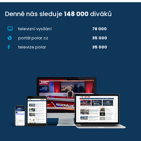
Denně nás sleduje
148 000
diváků
televizní vysílání
78 000
portál polar.cz
35 000
televize.polar
35 000