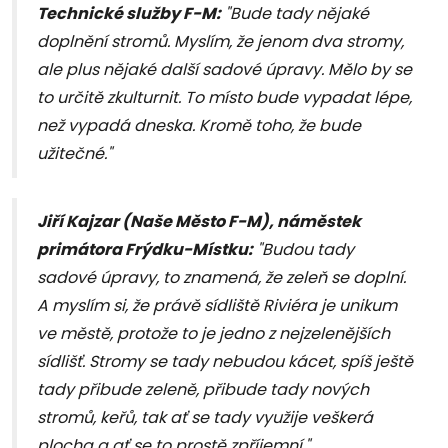
Technické služby F-M:
"Bude tady nějaké
doplnění stromů. Myslím, že jenom dva stromy,
ale plus nějaké další sadové úpravy. Mělo by se
to určitě zkulturnit. To místo bude vypadat lépe,
než vypadá dneska. Kromě toho, že bude
užitečné."
Jiří Kajzar (Naše Město F-M), náměstek
primátora Frýdku-Místku:
"Budou tady
sadové úpravy, to znamená, že zeleň se doplní.
A myslím si, že právě sídliště Riviéra je unikum
ve městě, protože to je jedno z nejzelenějších
sídlišť. Stromy se tady nebudou kácet, spíš ještě
tady přibude zeleně, přibude tady nových
stromů, keřů, tak ať se tady využije veškerá
plocha a ať se to prostě zpříjemní."