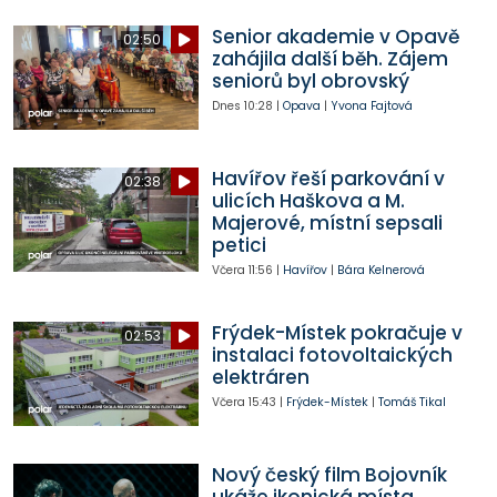
Senior akademie v Opavě
02:50
zahájila další běh. Zájem
seniorů byl obrovský
Dnes
10:28
|
Opava
|
Yvona Fajtová
Havířov řeší parkování v
02:38
ulicích Haškova a M.
Majerové, místní sepsali
petici
Včera
11:56
|
Havířov
|
Bára Kelnerová
Frýdek-Místek pokračuje v
02:53
instalaci fotovoltaických
elektráren
Včera
15:43
|
Frýdek-Místek
|
Tomáš Tikal
Nový český film Bojovník