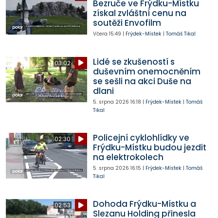
Bezruče ve Frýdku-Místku
získal zvláštní cenu na
soutěži Envofilm
Včera
15:49
|
Frýdek-Místek
|
Tomáš Tikal
Lidé se zkušeností s
03:02
duševním onemocněním
se sešli na akci Duše na
dlani
5. srpna 2026
16:18
|
Frýdek-Místek
|
Tomáš
Tikal
Policejní cyklohlídky ve
02:30
Frýdku-Místku budou jezdit
na elektrokolech
5. srpna 2026
16:15
|
Frýdek-Místek
|
Tomáš
Tikal
Dohoda Frýdku-Místku a
02:53
Slezanu Holding přinesla