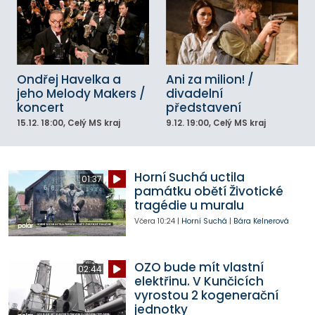
Ondřej Havelka a
Ani za milion! /
jeho Melody Makers /
divadelní
koncert
představení
15.12.
18:00
, Celý MS kraj
9.12.
19:00
, Celý MS kraj
Horní Suchá uctila
01:37
památku obětí Životické
tragédie u muralu
Včera
10:24
|
Horní Suchá
|
Bára Kelnerová
OZO bude mít vlastní
02:44
elektřinu. V Kunčicích
vyrostou 2 kogenerační
jednotky