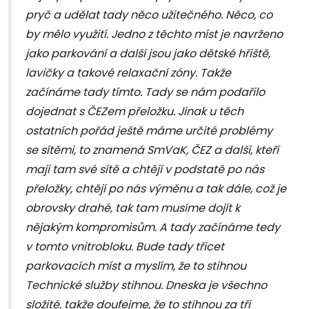
pryč a udělat tady něco užitečného. Něco, co
by mělo využití. Jedno z těchto míst je navrženo
jako parkování a další jsou jako dětské hřiště,
lavičky a takové relaxační zóny. Takže
začínáme tady tímto. Tady se nám podařilo
dojednat s ČEZem přeložku. Jinak u těch
ostatních pořád ještě máme určité problémy
se sítěmi, to znamená SmVaK, ČEZ a další, kteří
mají tam své sítě a chtějí v podstatě po nás
přeložky, chtějí po nás výměnu a tak dále, což je
obrovsky drahé, tak tam musíme dojít k
nějakým kompromisům. A tady začínáme tedy
v tomto vnitrobloku. Bude tady třicet
parkovacích míst a myslím, že to stihnou
Technické služby stihnou. Dneska je všechno
složité, takže doufejme, že to stihnou za tři