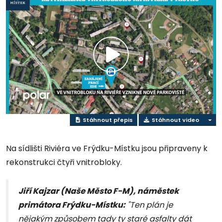
Přehrát
video
Stáhnout přepis
Stáhnout video
Na sídlišti Riviéra ve Frýdku-Místku jsou připraveny k
rekonstrukci čtyři vnitrobloky.
Jiří Kajzar (Naše Město F-M), náměstek
primátora Frýdku-Místku:
"Ten plán je
nějakým způsobem tady ty staré asfalty dát