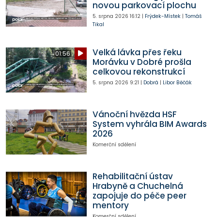
novou parkovací plochu
5. srpna 2026
16:12
|
Frýdek-Místek
|
Tomáš
Tikal
Velká lávka přes řeku
01:56
Morávku v Dobré prošla
celkovou rekonstrukcí
5. srpna 2026
9:21
|
Dobrá
|
Libor Běčák
Vánoční hvězda HSF
System vyhrála BIM Awards
2026
Komerční sdělení
Rehabilitační ústav
Hrabyně a Chuchelná
zapojuje do péče peer
mentory
Komerční sdělení