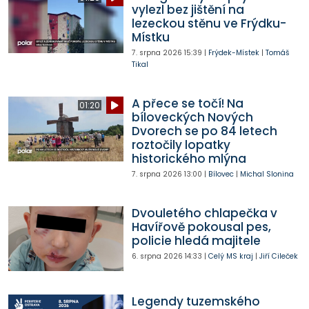
vylezl bez jištění na
lezeckou stěnu ve Frýdku-
Místku
7. srpna 2026
15:39
|
Frýdek-Místek
|
Tomáš
Tikal
A přece se točí! Na
01:20
bíloveckých Nových
Dvorech se po 84 letech
roztočily lopatky
historického mlýna
7. srpna 2026
13:00
|
Bílovec
|
Michal Slonina
Dvouletého chlapečka v
Havířově pokousal pes,
policie hledá majitele
6. srpna 2026
14:33
|
Celý MS kraj
|
Jiří Cileček
Legendy tuzemského