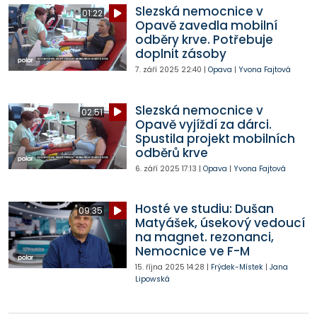
Slezská nemocnice v
01:22
Opavě zavedla mobilní
odběry krve. Potřebuje
doplnit zásoby
7. září 2025
22:40
|
Opava
|
Yvona Fajtová
Slezská nemocnice v
02:51
Opavě vyjíždí za dárci.
Spustila projekt mobilních
odběrů krve
6. září 2025
17:13
|
Opava
|
Yvona Fajtová
Hosté ve studiu: Dušan
09:35
Matyášek, úsekový vedoucí
na magnet. rezonanci,
Nemocnice ve F-M
15. října 2025
14:28
|
Frýdek-Místek
|
Jana
Lipowská