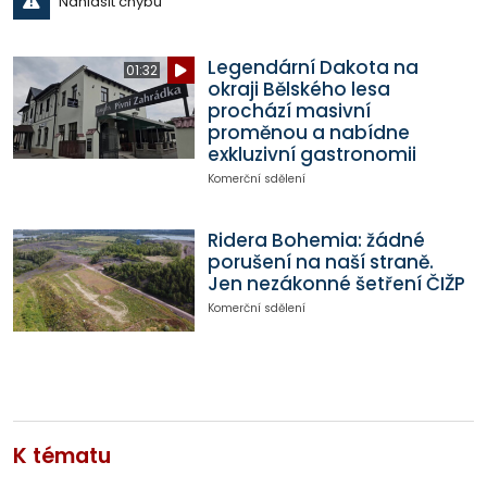
Nahlásit chybu
Legendární Dakota na
01:32
okraji Bělského lesa
prochází masivní
proměnou a nabídne
exkluzivní gastronomii
Komerční sdělení
Ridera Bohemia: žádné
porušení na naší straně.
Jen nezákonné šetření ČIŽP
Komerční sdělení
K tématu