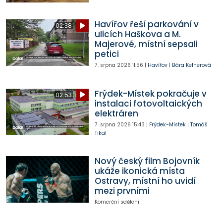
Havířov řeší parkování v
02:38
ulicích Haškova a M.
Majerové, místní sepsali
petici
7. srpna 2026
11:56
|
Havířov
|
Bára Kelnerová
Frýdek-Místek pokračuje v
02:53
instalaci fotovoltaických
elektráren
7. srpna 2026
15:43
|
Frýdek-Místek
|
Tomáš
Tikal
Nový český film Bojovník
ukáže ikonická místa
Ostravy, místní ho uvidí
mezi prvními
Komerční sdělení