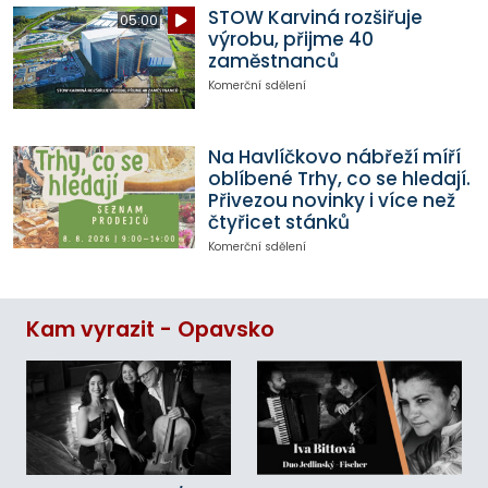
STOW Karviná rozšiřuje
05:00
výrobu, přijme 40
zaměstnanců
Komerční sdělení
Na Havlíčkovo nábřeží míří
oblíbené Trhy, co se hledají.
Přivezou novinky i více než
čtyřicet stánků
Komerční sdělení
Kam vyrazit - Opavsko