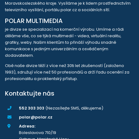
Moravskoslezského kraje. Vysíláme je k lidem prostřednictvím
televizního vysílání, portálu polar.cz a sociálních sítí.
POLAR MULTIMEDIA
je divize se specializací na komerční výrobu. Umíme a rádi
děláme vše, co se týká multimedií - videa, virtuální realitu,
grafiky, weby. Našim klientům to přináší výhodu snadné
komunikace s jediným univerzálním a osvědčeným
dodavatelem.
Obě naše divize těží z více než 30ti let zkušeností (založeno
1993), sdružují více než 50 profesionálů a drží řadu ocenění za
profesionalitu a proklientský přístup.
Kontaktujte nás
552 303 303
(Nezasílejte SMS, děkujeme)
polar@polar.cz
Adresa:
Boleslavova 710/19