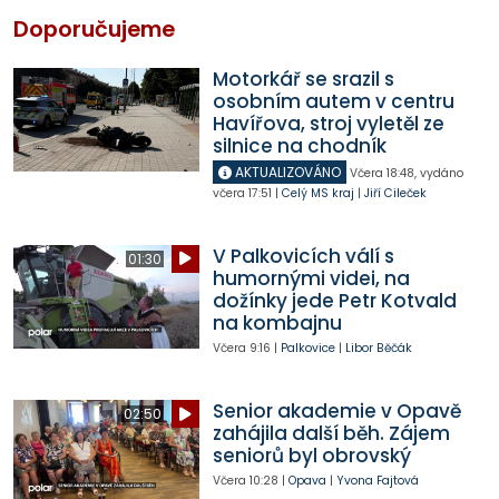
Doporučujeme
Motorkář se srazil s
osobním autem v centru
Havířova, stroj vyletěl ze
silnice na chodník
AKTUALIZOVÁNO
Včera
18:48
,
vydáno
včera
17:51
|
Celý MS kraj
|
Jiří Cileček
V Palkovicích válí s
01:30
humornými videi, na
dožínky jede Petr Kotvald
na kombajnu
Včera
9:16
|
Palkovice
|
Libor Běčák
Senior akademie v Opavě
02:50
zahájila další běh. Zájem
seniorů byl obrovský
Včera
10:28
|
Opava
|
Yvona Fajtová