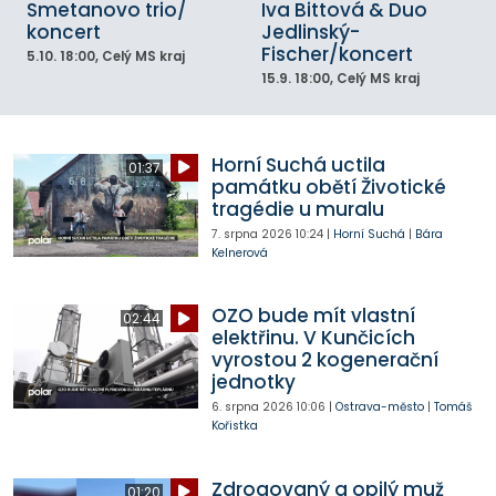
Smetanovo trio/
Iva Bittová & Duo
koncert
Jedlinský-
Fischer/koncert
5.10.
18:00
, Celý MS kraj
15.9.
18:00
, Celý MS kraj
Horní Suchá uctila
01:37
památku obětí Životické
tragédie u muralu
7. srpna 2026
10:24
|
Horní Suchá
|
Bára
Kelnerová
OZO bude mít vlastní
02:44
elektřinu. V Kunčicích
vyrostou 2 kogenerační
jednotky
6. srpna 2026
10:06
|
Ostrava-město
|
Tomáš
Kořistka
Zdrogovaný a opilý muž
01:20