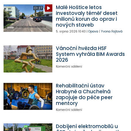
Malé Hoštice letos
01:27
investovaly téměř deset
milionů korun do oprav i
nových staveb
5. srpna 2026
10:43
|
Opava
|
Yvona Fajtová
Vánoční hvězda HSF
System vyhrála BIM Awards
2026
Komerční sdělení
Rehabilitační ústav
Hrabyně a Chuchelná
zapojuje do péče peer
mentory
Komerční sdělení
Dobíjení elektromobilů u