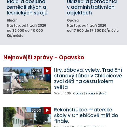
Řidiči a obsluha
Uklízeči a pomocníci
zemědělských a
v administrativních
lesnických strojů
objektech
Hlučín
Opava
Nástup: od 1. září 2026
Nástup: od 1. září 2026
od 32 000 do 40 000
od 17 600 do 17 600 Kč/měsíc
Kč/měsíc
Nejnovější zprávy - Opavsko
Hry, zábava, výlety. Tradiční
02:42
stanový tábor v Chlebičově
zval děti na cestu kolem
světa
Včera
10:36
|
Opava
|
Yvona Fajtová
Rekonstrukce mateřské
02:50
školy v Chlebičově míří do
finále.