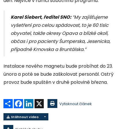
den. Nejvíce v rámci sobotního programu.
Karel Siebert, ředitel SNO:
“My zajišťujeme
vyšetření pro celou spádovost, to je 60 tisíc
obyvatel, takže okresy Opava a blízké okolí,
občas i pro pacienty Šumperska, Jesenicka,
případně Krnovska a Bruntálska.”
Instalace nového magnetu bude probíhat do 23.
února a poté se bude zaškolovat personál. Ostrý
provoz bude spuštěn v druhé polovině března.
Sdílet
Facebook
LinkedIn
X
Vytisknout článek
Stáhnout video