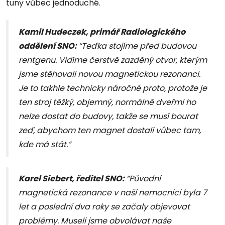
tuny vůbec jednoduché.
Kamil Hudeczek, primář Radiologického
oddělení SNO:
“Teďka stojíme před budovou
rentgenu. Vidíme čerstvě zazděný otvor, kterým
jsme stěhovali novou magnetickou rezonanci.
Je to takhle technicky náročné proto, protože je
ten stroj těžký, objemný, normálně dveřmi ho
nelze dostat do budovy, takže se musí bourat
zeď, abychom ten magnet dostali vůbec tam,
kde má stát.”
Karel Siebert, ředitel SNO:
“Původní
magnetická rezonance v naší nemocnici byla 7
let a poslední dva roky se začaly objevovat
problémy. Museli jsme obvolávat naše