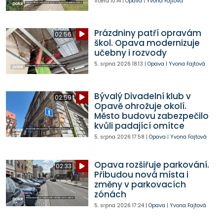
Včera
10:14
|
Opava
|
Yvona Fajtová
Prázdniny patří opravám
02:56
škol. Opava modernizuje
učebny i rozvody
5. srpna 2026
18:13
|
Opava
|
Yvona Fajtová
Bývalý Divadelní klub v
02:59
Opavě ohrožuje okolí.
Město budovu zabezpečilo
kvůli padající omítce
5. srpna 2026
17:58
|
Opava
|
Yvona Fajtová
Opava rozšiřuje parkování.
02:33
Přibudou nová místa i
změny v parkovacích
zónách
5. srpna 2026
17:24
|
Opava
|
Yvona Fajtová