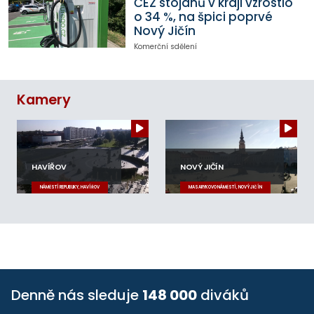
ČEZ stojanů v kraji vzrostlo
o 34 %, na špici poprvé
Nový Jičín
Komerční sdělení
Kamery
HAVÍŘOV
NOVÝ JIČÍN
NÁMĚSTÍ REPUBLIKY, HAVÍŘOV
MASARYKOVO NÁMĚSTÍ, NOVÝ JIČÍN
Denně nás sleduje
148 000
diváků