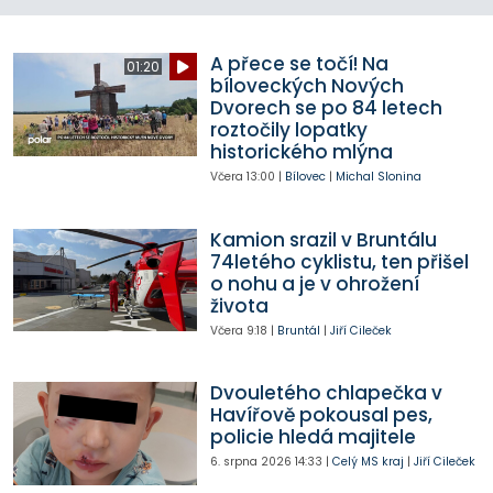
A přece se točí! Na
01:20
bíloveckých Nových
Dvorech se po 84 letech
roztočily lopatky
historického mlýna
Včera
13:00
|
Bílovec
|
Michal Slonina
Kamion srazil v Bruntálu
74letého cyklistu, ten přišel
o nohu a je v ohrožení
života
Včera
9:18
|
Bruntál
|
Jiří Cileček
Dvouletého chlapečka v
Havířově pokousal pes,
policie hledá majitele
6. srpna 2026
14:33
|
Celý MS kraj
|
Jiří Cileček