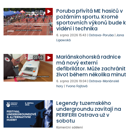
Poruba přivítá ME hasičů v
01:31
požárním sportu. Kromě
sportovních výkonů bude k
vidění i technika
6. srpna 2026
15:43
|
Ostrava-Poruba
|
Jana
Lipowská
Mariánskohorská radnice
01:56
má nový externí
defibrilátor. Může zachránit
život během několika minut
6. srpna 2026
19:04
|
Ostrava-Mariánské
hory
|
Yvona Fajtová
Legendy tuzemského
undergroundu zavítají na
PERIFERII Ostrava už v
sobotu
Komerční sdělení