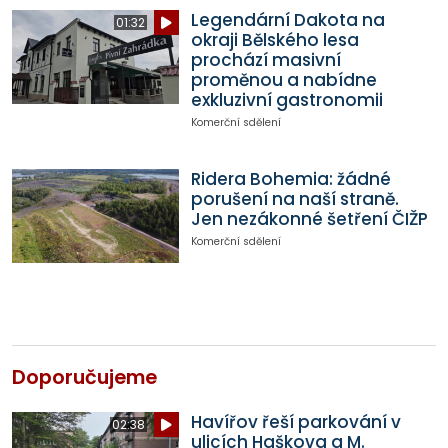
Legendární Dakota na
01:32
okraji Bělského lesa
prochází masivní
proměnou a nabídne
exkluzivní gastronomii
Komerční sdělení
Ridera Bohemia: žádné
porušení na naší straně.
Jen nezákonné šetření ČIŽP
Komerční sdělení
Doporučujeme
Havířov řeší parkování v
02:38
ulicích Haškova a M.