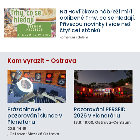
Na Havlíčkovo nábřeží míří
oblíbené Trhy, co se hledají.
Přivezou novinky i více než
čtyřicet stánků
Komerční sdělení
Kam vyrazit - Ostrava
Prázdninové
Pozorování PERSEID
pozorování slunce v
2026 v Planetáriu
Planetáriu
13.8.
18:00
, Ostrava-Centrum
22.8.
14:15
, Ostrava-Slezská Ostrava