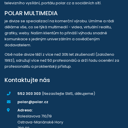
televizního vysílání, portálu polar.cz a sociálních sítí.
POLAR MULTIMEDIA
je divize se specializací na komerční výrobu. Umíme a rádi
děláme vše, co se týká multimedií - videa, virtuální realitu,
grafiky, weby. Našim klientům to přináší výhodu snadné
komunikace s jediným univerzálním a osvědčeným
dodavatelem.
Obě naše divize těží z více než 30ti let zkušeností (založeno
1993), sdružují více než 50 profesionálů a drží řadu ocenění za
profesionalitu a proklientský přístup.
Kontaktujte nás
552 303 303
(Nezasílejte SMS, děkujeme)
polar@polar.cz
Adresa:
Boleslavova 710/19
Ostrava-Mariánské Hory