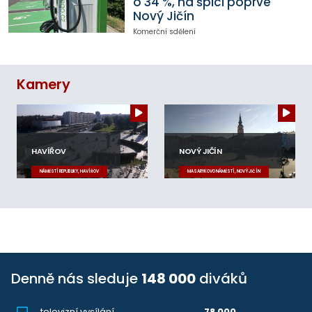
o 34 %, na špici poprvé
Nový Jičín
Komerční sdělení
Kamery
HAVÍŘOV
NOVÝ JIČÍN
NÁMĚSTÍ REPUBLIKY, HAVÍŘOV
MASARYKOVO NÁMĚSTÍ, NOVÝ JIČÍN
Denně nás sleduje
148 000
diváků
televizní vysílání
78 000