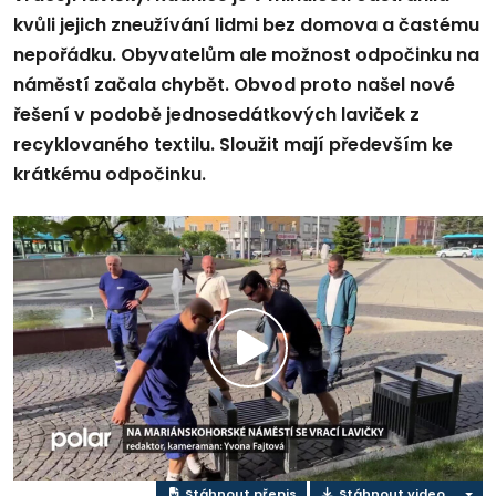
kvůli jejich zneužívání lidmi bez domova a častému
nepořádku. Obyvatelům ale možnost odpočinku na
náměstí začala chybět. Obvod proto našel nové
řešení v podobě jednosedátkových laviček z
recyklovaného textilu. Sloužit mají především ke
krátkému odpočinku.
Play
Video
Stáhnout přepis
Stáhnout video