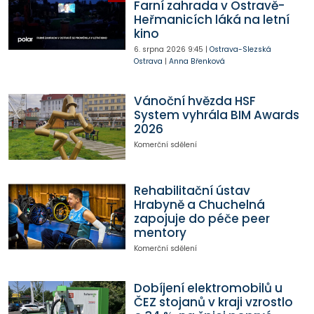
Farní zahrada v Ostravě-
Heřmanicích láká na letní
kino
6. srpna 2026
9:45
|
Ostrava-Slezská
Ostrava
|
Anna Břenková
Vánoční hvězda HSF
System vyhrála BIM Awards
2026
Komerční sdělení
Rehabilitační ústav
Hrabyně a Chuchelná
zapojuje do péče peer
mentory
Komerční sdělení
Dobíjení elektromobilů u
ČEZ stojanů v kraji vzrostlo