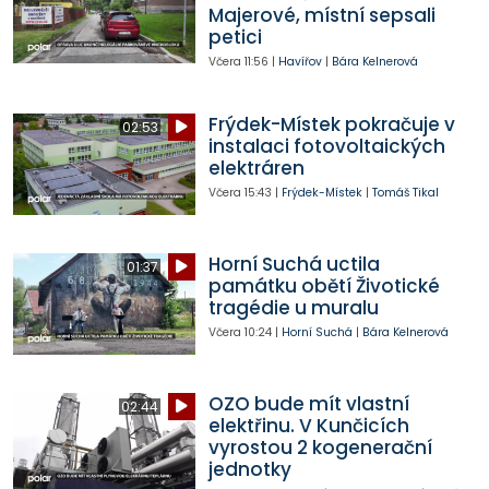
Majerové, místní sepsali
petici
Včera
11:56
|
Havířov
|
Bára Kelnerová
Frýdek-Místek pokračuje v
02:53
instalaci fotovoltaických
elektráren
Včera
15:43
|
Frýdek-Místek
|
Tomáš Tikal
Horní Suchá uctila
01:37
památku obětí Životické
tragédie u muralu
Včera
10:24
|
Horní Suchá
|
Bára Kelnerová
OZO bude mít vlastní
02:44
elektřinu. V Kunčicích
vyrostou 2 kogenerační
jednotky