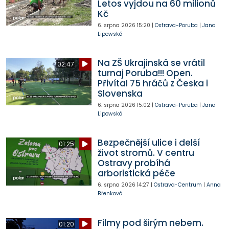
Letos vyjdou na 60 milionů
Kč
6. srpna 2026
15:20
|
Ostrava-Poruba
|
Jana
Lipowská
Na ZŠ Ukrajinská se vrátil
02:47
turnaj Poruba!!! Open.
Přivítal 75 hráčů z Česka i
Slovenska
6. srpna 2026
15:02
|
Ostrava-Poruba
|
Jana
Lipowská
Bezpečnější ulice i delší
01:25
život stromů. V centru
Ostravy probíhá
arboristická péče
6. srpna 2026
14:27
|
Ostrava-Centrum
|
Anna
Břenková
Filmy pod širým nebem.
01:20