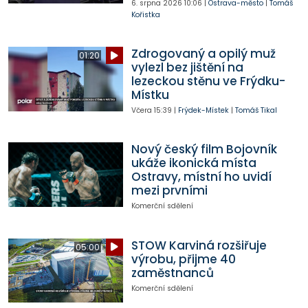
6. srpna 2026
10:06
|
Ostrava-město
|
Tomáš
Kořistka
Zdrogovaný a opilý muž
01:20
vylezl bez jištění na
lezeckou stěnu ve Frýdku-
Místku
Včera
15:39
|
Frýdek-Místek
|
Tomáš Tikal
Nový český film Bojovník
ukáže ikonická místa
Ostravy, místní ho uvidí
mezi prvními
Komerční sdělení
STOW Karviná rozšiřuje
05:00
výrobu, přijme 40
zaměstnanců
Komerční sdělení