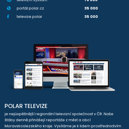
portál polar.cz
35 000
televize.polar
35 000
POLAR TELEVIZE
je nejúspěšnější regionální televizní společnost v ČR. Naše
štáby denně přinášejí reportáže z měst a obcí
Moravskoslezského kraje. Vysíláme je k lidem prostřednictvím