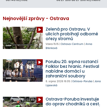
od 140 Kč/hod.
od 27 200 do 27 200 Kč/měsíc
Nejnovější zprávy - Ostrava
Zelená pro Ostravu. V
01:42
ulicích probíhají odborné
ořezy stromů
Včera
15:15
|
Ostrava-Centrum
|
Anna
Břenková
Porubu 20. srpna roztančí
01:33
Folklor bez hranic. Festival
nabídne domácí u
zahraniční soubory
6. srpna 2026
16:05
|
Ostrava-Poruba
|
Jana
Lipowská
Ostrava-Poruba investuje
02:49
do oprav chodníků a cest.