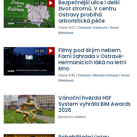
Bezpečnější ulice i delší
01:25
život stromů. V centru
Ostravy probíhá
arboristická péče
Včera
14:27
|
Ostrava-Centrum
|
Anna
Břenková
Filmy pod širým nebem.
01:20
Farní zahrada v Ostravě-
Heřmanicích láká na letní
kino
Včera
9:45
|
Ostrava-Slezská Ostrava
|
Anna
Břenková
Vánoční hvězda HSF
System vyhrála BIM Awards
2026
Komerční sdělení