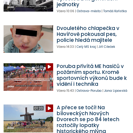
jednotky
Včera
10:06
|
Ostrava-město
|
Tomáš Kořistka
Dvouletého chlapečka v
Havířově pokousal pes,
policie hledá majitele
Včera
14:33
|
Celý MS kraj
|
Jiří Cileček
Poruba přivítá ME hasičů v
01:31
požárním sportu. Kromě
sportovních výkonů bude k
vidění i technika
Včera
15:43
|
Ostrava-Poruba
|
Jana Lipowská
A přece se točí! Na
01:20
bíloveckých Nových
Dvorech se po 84 letech
roztočily lopatky
historického mlýna