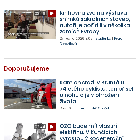
Knihovna zve na výstavu
03:06
snímků sakrálních staveb,
autoři je pořídili v několika
zemích Evropy
27. ledna 2026
9:02
|
Studénka
|
Petra
Dorazilová
Doporučujeme
Kamion srazil v Bruntálu
74letého cyklistu, ten přišel
o nohu a je v ohrožení
života
Dnes
9:18
|
Bruntál
|
Jiří Cileček
OZO bude mít vlastní
02:44
elektřinu. V Kunčicích
vyrostou 2 kogenerační