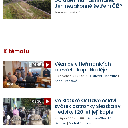
porušení na naší straně.
Jen nezákonné šetření ČIŽP
Komerční sdělení
K tématu
Věznice v Heřmanicích
01:45
otevřela kapli Naděje
3. července 2026
9:38
|
Ostrava-Centrum
|
Anna Břenková
Ve Slezské Ostravě oslavili
02:36
svátek patronky Slezska sv.
Hedviky i 20 let její kaple
23. října 2025
10:00
|
Ostrava-Slezská
Ostrava
|
Michal Slonina