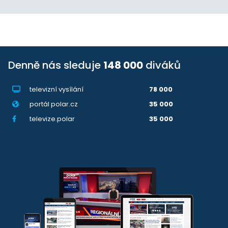
Denně nás sleduje
148 000
diváků
televizní vysílání
78 000
portál polar.cz
35 000
televize.polar
35 000