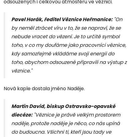
odsouzených i celkovou atmosféru ve věznici.
Pavel Horák, ředitel Věznice Heřmanice:
"On
by neměl ztrácet víru v to, že se napraví, že se
nebude vracet do vězení. Je to určitě symbol
toho, v co my doufáme jako pracovníci věznice,
kdy samozřejmě vkládáme svoji energii do
toho, abychom odsouzené připravili na výstup z
věznice."
Nová kaple dostala jméno Naděje.
Martin David, biskup Ostravsko-opavské
diecéze:
"Věznice je právě velkým prostorem
naděje, protože naděje je něco, co nás upíná
do budoucna. Všichni ti, kteří jsou tady ve