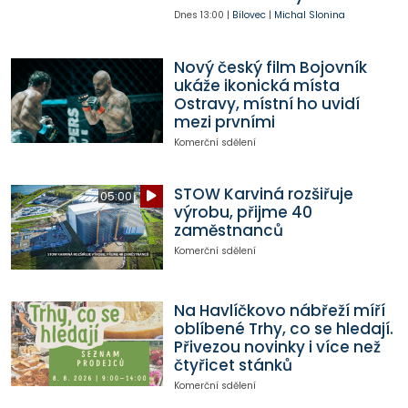
Dnes
13:00
|
Bílovec
|
Michal Slonina
Nový český film Bojovník
ukáže ikonická místa
Ostravy, místní ho uvidí
mezi prvními
Komerční sdělení
STOW Karviná rozšiřuje
05:00
výrobu, přijme 40
zaměstnanců
Komerční sdělení
Na Havlíčkovo nábřeží míří
oblíbené Trhy, co se hledají.
Přivezou novinky i více než
čtyřicet stánků
Komerční sdělení