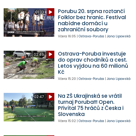
Porubu 20. srpna roztančí
01:33
Folklor bez hranic. Festival
nabídne domácí u
zahraniční soubory
Včera
16:05
|
Ostrava-Poruba
|
Jana Lipowská
Ostrava-Poruba investuje
02:49
do oprav chodníků a cest.
Letos vyjdou na 60 milionů
Kč
Včera
15:20
|
Ostrava-Poruba
|
Jana Lipowská
Na ZŠ Ukrajinská se vrátil
02:47
turnaj Poruba!!! Open.
Přivítal 75 hráčů z Česka i
Slovenska
Včera
15:02
|
Ostrava-Poruba
|
Jana Lipowská