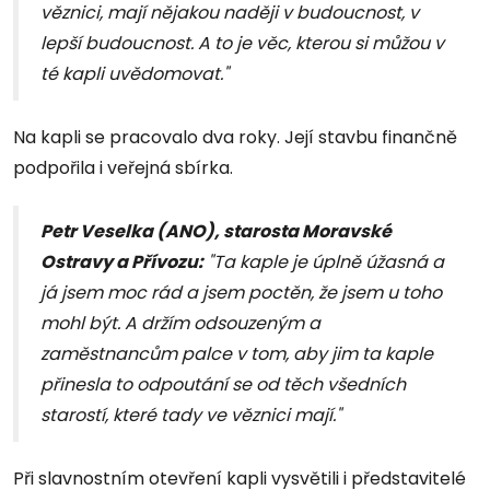
věznici, mají nějakou naději v budoucnost, v
lepší budoucnost. A to je věc, kterou si můžou v
té kapli uvědomovat."
Na kapli se pracovalo dva roky. Její stavbu finančně
podpořila i veřejná sbírka.
Petr Veselka (ANO), starosta Moravské
Ostravy a Přívozu:
"Ta kaple je úplně úžasná a
já jsem moc rád a jsem poctěn, že jsem u toho
mohl být. A držím odsouzeným a
zaměstnancům palce v tom, aby jim ta kaple
přinesla to odpoutání se od těch všedních
starostí, které tady ve věznici mají."
Při slavnostním otevření kapli vysvětili i představitelé