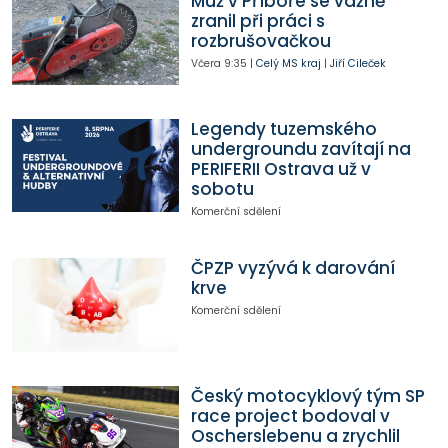
Muž v Příboře se vážně
zranil při práci s
rozbrušovačkou
Včera
9:35
|
Celý MS kraj
|
Jiří Cileček
Legendy tuzemského
undergroundu zavítají na
PERIFERII Ostrava už v
sobotu
Komerční sdělení
ČPZP vyzývá k darování
krve
Komerční sdělení
Český motocyklový tým SP
race project bodoval v
Oscherslebenu a zrychlil