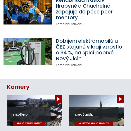
Rehabilitační ústav
Hrabyně a Chuchelná
zapojuje do péče peer
mentory
Komerční sdělení
Dobíjení elektromobilů u
ČEZ stojanů v kraji vzrostlo
o 34 %, na špici poprvé
Nový Jičín
Komerční sdělení
Kamery
HAVÍŘOV
NOVÝ JIČÍN
NÁMĚSTÍ REPUBLIKY, HAVÍŘOV
MASARYKOVO NÁMĚSTÍ, NOVÝ JIČÍN