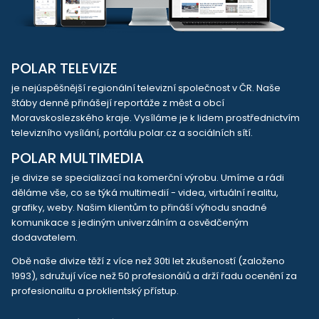
POLAR TELEVIZE
je nejúspěšnější regionální televizní společnost v ČR. Naše
štáby denně přinášejí reportáže z měst a obcí
Moravskoslezského kraje. Vysíláme je k lidem prostřednictvím
televizního vysílání, portálu polar.cz a sociálních sítí.
POLAR MULTIMEDIA
je divize se specializací na komerční výrobu. Umíme a rádi
děláme vše, co se týká multimedií - videa, virtuální realitu,
grafiky, weby. Našim klientům to přináší výhodu snadné
komunikace s jediným univerzálním a osvědčeným
dodavatelem.
Obě naše divize těží z více než 30ti let zkušeností (založeno
1993), sdružují více než 50 profesionálů a drží řadu ocenění za
profesionalitu a proklientský přístup.