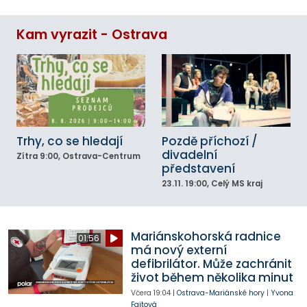
Kam vyrazit - Ostrava
Trhy, co se hledají
Pozdě příchozí /
divadelní
Zítra
9:00
, Ostrava-Centrum
představení
23.11.
19:00
, Celý MS kraj
Mariánskohorská radnice
01:56
má nový externí
defibrilátor. Může zachránit
život během několika minut
Včera
19:04
|
Ostrava-Mariánské hory
|
Yvona
Fajtová