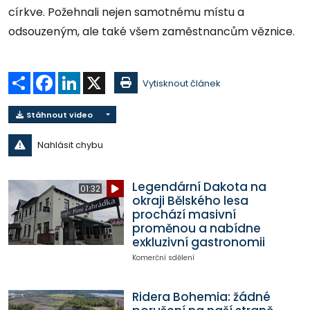
církve. Požehnali nejen samotnému místu a
odsouzeným, ale také všem zaměstnancům věznice.
Sdílet
Facebook
LinkedIn
X
Vytisknout článek
Stáhnout video
Nahlásit chybu
Legendární Dakota na
01:32
okraji Bělského lesa
prochází masivní
proměnou a nabídne
exkluzivní gastronomii
Komerční sdělení
Ridera Bohemia: žádné