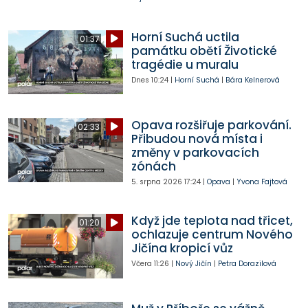
Horní Suchá uctila
01:37
památku obětí Životické
tragédie u muralu
Dnes
10:24
|
Horní Suchá
|
Bára Kelnerová
Opava rozšiřuje parkování.
02:33
Přibudou nová místa i
změny v parkovacích
zónách
5. srpna 2026
17:24
|
Opava
|
Yvona Fajtová
Když jde teplota nad třicet,
01:20
ochlazuje centrum Nového
Jičína kropicí vůz
Včera
11:26
|
Nový Jičín
|
Petra Dorazilová