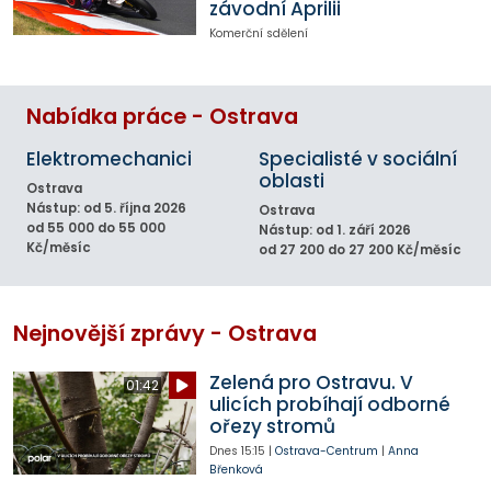
závodní Aprilii
Komerční sdělení
Nabídka práce - Ostrava
Elektromechanici
Specialisté v sociální
oblasti
Ostrava
Nástup: od 5. října 2026
Ostrava
od 55 000 do 55 000
Nástup: od 1. září 2026
Kč/měsíc
od 27 200 do 27 200 Kč/měsíc
Nejnovější zprávy - Ostrava
Zelená pro Ostravu. V
01:42
ulicích probíhají odborné
ořezy stromů
Dnes
15:15
|
Ostrava-Centrum
|
Anna
Břenková