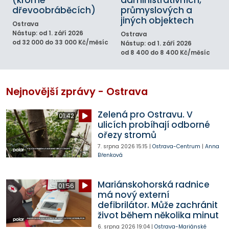
(kromě
administrativních,
dřevoobráběcích)
průmyslových a
jiných objektech
Ostrava
Nástup: od 1. září 2026
Ostrava
od 32 000 do 33 000 Kč/měsíc
Nástup: od 1. září 2026
od 8 400 do 8 400 Kč/měsíc
Nejnovější zprávy - Ostrava
Zelená pro Ostravu. V
01:42
ulicích probíhají odborné
ořezy stromů
7. srpna 2026
15:15
|
Ostrava-Centrum
|
Anna
Břenková
Mariánskohorská radnice
01:56
má nový externí
defibrilátor. Může zachránit
život během několika minut
6. srpna 2026
19:04
|
Ostrava-Mariánské