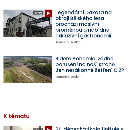
Legendární Dakota na
01:32
okraji Bělského lesa
prochází masivní
proměnou a nabídne
exkluzivní gastronomii
Komerční sdělení
Ridera Bohemia: žádné
porušení na naší straně.
Jen nezákonné šetření ČIŽP
Komerční sdělení
K tématu
Studénecká škola finišuje s
01:20