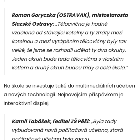
Roman Goryczka (OSTRAVAK), místostarosta
Slezské Ostravy:
„Tělocvična je hodně
vzdálená od stávající kotelny a ty ztráty mezi
kotelnou a mezi vytápěním tělocvičny byly tak
velké, že jsme se rozhodli udělat ty dva okruhy.
Jeden okruh bude teda tělocvična s vlastním
kotlem a druhý okruh budou třídy a celá škola.“
Na škole se investuje také do multimediálních učeben
a nových technologií. Nejnovějším příspěvkem je
interaktivní displej.
Kamil Tabášek, ředitel ZŠ Pěší:
„Byla tady
vybudovaná nová počítačová učebna, stará
počítačová učebna byla znovu