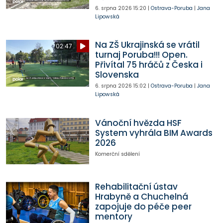
6. srpna 2026
15:20
|
Ostrava-Poruba
|
Jana
Lipowská
Na ZŠ Ukrajinská se vrátil
02:47
turnaj Poruba!!! Open.
Přivítal 75 hráčů z Česka i
Slovenska
6. srpna 2026
15:02
|
Ostrava-Poruba
|
Jana
Lipowská
Vánoční hvězda HSF
System vyhrála BIM Awards
2026
Komerční sdělení
Rehabilitační ústav
Hrabyně a Chuchelná
zapojuje do péče peer
mentory