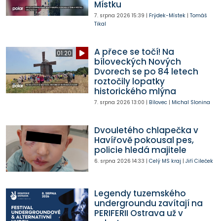
Místku
7. srpna 2026
15:39
|
Frýdek-Místek
|
Tomáš
Tikal
A přece se točí! Na
01:20
bíloveckých Nových
Dvorech se po 84 letech
roztočily lopatky
historického mlýna
7. srpna 2026
13:00
|
Bílovec
|
Michal Slonina
Dvouletého chlapečka v
Havířově pokousal pes,
policie hledá majitele
6. srpna 2026
14:33
|
Celý MS kraj
|
Jiří Cileček
Legendy tuzemského
undergroundu zavítají na
PERIFERII Ostrava už v