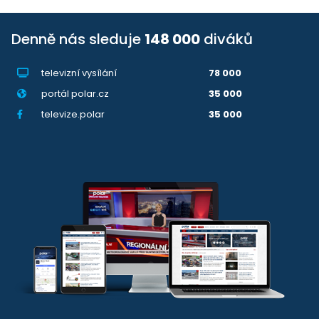
Denně nás sleduje
148 000
diváků
televizní vysílání
78 000
portál polar.cz
35 000
televize.polar
35 000