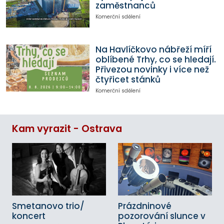
zaměstnanců
Komerční sdělení
Na Havlíčkovo nábřeží míří
oblíbené Trhy, co se hledají.
Přivezou novinky i více než
čtyřicet stánků
Komerční sdělení
Kam vyrazit - Ostrava
Smetanovo trio/
Prázdninové
koncert
pozorování slunce v