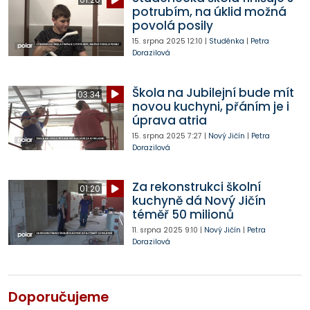
potrubím, na úklid možná
povolá posily
15. srpna 2025
12:10
|
Studénka
|
Petra
Dorazilová
Škola na Jubilejní bude mít
03:34
novou kuchyni, přáním je i
úprava atria
15. srpna 2025
7:27
|
Nový Jičín
|
Petra
Dorazilová
Za rekonstrukci školní
01:20
kuchyně dá Nový Jičín
téměř 50 milionů
11. srpna 2025
9:10
|
Nový Jičín
|
Petra
Dorazilová
Doporučujeme