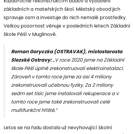
každoročně rekonstrukcím budov a vybavení
základních a mateřských škol. Městský obvod jich
spravuje osm a investuje do nich nemalé prostředky.
Velkou pozornost věnuje v posledních letech Základní
škole Pěší v Muglinově.
Roman Goryczka (OSTRAVAK), místostarosta
Slezské Ostravy:
„V roce 2020 jsme na Základní
škole Pěší úplně zrekonstruovali elektroinstalaci.
Zároveň v tomto roce jsme za asi 4 miliony
zrekonstruovali učebnou fyziky. Za 2 miliony
sedm set tisíc jsme instalovali rekuperace a v
tomto roce jsme také zrekonstruovali celé
multifunkční hřiště.“
Letos se na řadu dostala už nevyhovující školní