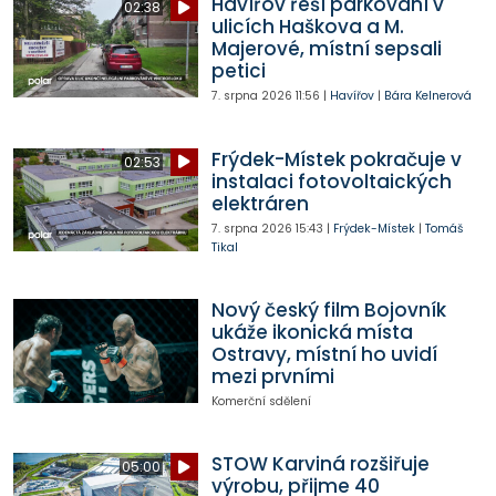
Havířov řeší parkování v
02:38
ulicích Haškova a M.
Majerové, místní sepsali
petici
7. srpna 2026
11:56
|
Havířov
|
Bára Kelnerová
Frýdek-Místek pokračuje v
02:53
instalaci fotovoltaických
elektráren
7. srpna 2026
15:43
|
Frýdek-Místek
|
Tomáš
Tikal
Nový český film Bojovník
ukáže ikonická místa
Ostravy, místní ho uvidí
mezi prvními
Komerční sdělení
STOW Karviná rozšiřuje
05:00
výrobu, přijme 40