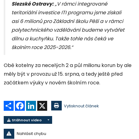
Slezské Ostravy:
„V rámci integrované
teritoriální investice ITI programu jsme získali
asi 6 milionů pro Základní školu Pěší a v rámci
polytechnického vzdělávání budeme vytvářet
dílnu a kuchyňku. Takže tohle nás čeká ve
školním roce 2025-2026.“
Obě kotelny za necelých 2 a půl milionu korun by ale
měly být v provozu už 15. srpna, a tedy ještě před
začátkem výuky v novém školním roce.
Sdílet
Facebook
LinkedIn
X
Vytisknout článek
Stáhnout video
Nahlásit chybu