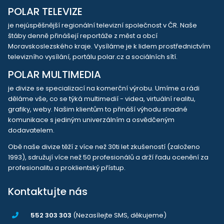
POLAR TELEVIZE
je nejúspěšnější regionální televizní společnost v ČR. Naše
štáby denně přinášejí reportáže z měst a obcí
Moravskoslezského kraje. Vysíláme je k lidem prostřednictvím
televizního vysílání, portálu polar.cz a sociálních sítí.
POLAR MULTIMEDIA
je divize se specializací na komerční výrobu. Umíme a rádi
děláme vše, co se týká multimedií - videa, virtuální realitu,
grafiky, weby. Našim klientům to přináší výhodu snadné
komunikace s jediným univerzálním a osvědčeným
dodavatelem.
Obě naše divize těží z více než 30ti let zkušeností (založeno
1993), sdružují více než 50 profesionálů a drží řadu ocenění za
profesionalitu a proklientský přístup.
Kontaktujte nás
552 303 303
(Nezasílejte SMS, děkujeme)