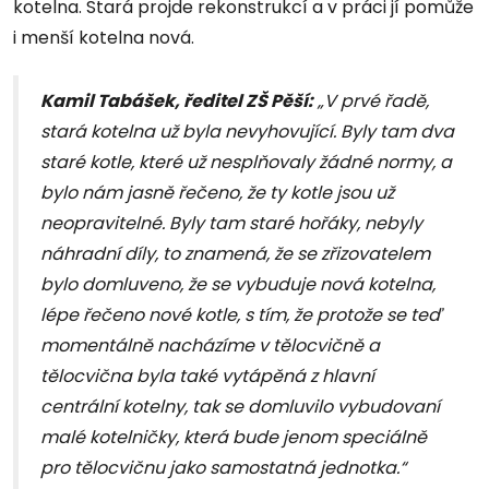
kotelna. Stará projde rekonstrukcí a v práci jí pomůže
i menší kotelna nová.
Kamil Tabášek, ředitel ZŠ Pěší:
„V prvé řadě,
stará kotelna už byla nevyhovující. Byly tam dva
staré kotle, které už nesplňovaly žádné normy, a
bylo nám jasně řečeno, že ty kotle jsou už
neopravitelné. Byly tam staré hořáky, nebyly
náhradní díly, to znamená, že se zřizovatelem
bylo domluveno, že se vybuduje nová kotelna,
lépe řečeno nové kotle, s tím, že protože se teď
momentálně nacházíme v tělocvičně a
tělocvična byla také vytápěná z hlavní
centrální kotelny, tak se domluvilo vybudovaní
malé kotelničky, která bude jenom speciálně
pro tělocvičnu jako samostatná jednotka.“