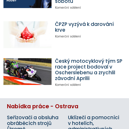
sobotu
Komerční sdělení
ČPZP vyzývá k darování
krve
Komerční sdělení
Český motocyklový tým SP
race project bodoval v
Oscherslebenu a zrychlil
závodní Aprilii
Komerční sdělení
Nabídka práce - Ostrava
Seřizovači a obsluha
Uklízeči a pomocníci
obráběcích strojů
v hotelích,