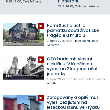
Planetáriu
5.10.
18:00
, Celý MS kraj
29.8.
14:15
, Ostrava-město
Horní Suchá uctila
01:37
památku obětí Životické
tragédie u muralu
7. srpna 2026
10:24
|
Horní Suchá
|
Bára
Kelnerová
OZO bude mít vlastní
02:44
elektřinu. V Kunčicích
vyrostou 2 kogenerační
jednotky
6. srpna 2026
10:06
|
Ostrava-město
|
Tomáš
Kořistka
Zdrogovaný a opilý muž
01:20
vylezl bez jištění na
lezeckou stěnu ve Frýdku-