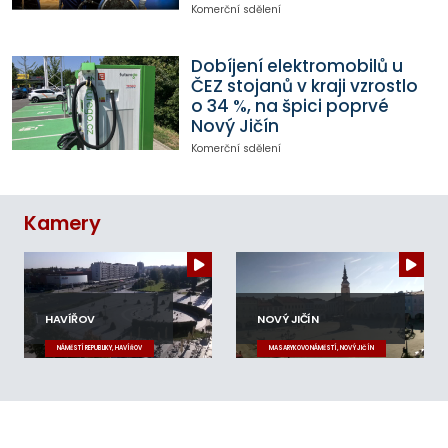
Komerční sdělení
Dobíjení elektromobilů u
ČEZ stojanů v kraji vzrostlo
o 34 %, na špici poprvé
Nový Jičín
Komerční sdělení
Kamery
HAVÍŘOV
NOVÝ JIČÍN
NÁMĚSTÍ REPUBLIKY, HAVÍŘOV
MASARYKOVO NÁMĚSTÍ, NOVÝ JIČÍN