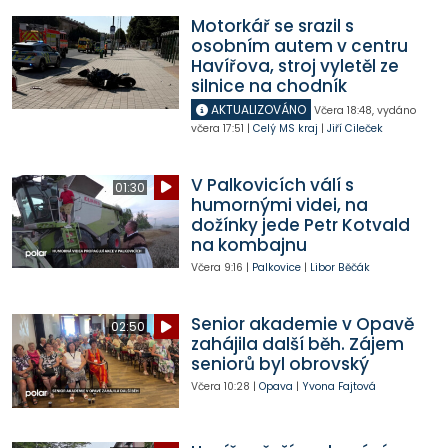
Motorkář se srazil s
osobním autem v centru
Havířova, stroj vyletěl ze
silnice na chodník
AKTUALIZOVÁNO
Včera
18:48
,
vydáno
včera
17:51
|
Celý MS kraj
|
Jiří Cileček
V Palkovicích válí s
01:30
humornými videi, na
dožínky jede Petr Kotvald
na kombajnu
Včera
9:16
|
Palkovice
|
Libor Běčák
Senior akademie v Opavě
02:50
zahájila další běh. Zájem
seniorů byl obrovský
Včera
10:28
|
Opava
|
Yvona Fajtová