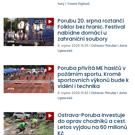
hory
|
Yvona Fajtová
Porubu 20. srpna roztančí
01:33
Folklor bez hranic. Festival
nabídne domácí u
zahraniční soubory
6. srpna 2026
16:05
|
Ostrava-Poruba
|
Jana
Lipowská
Poruba přivítá ME hasičů v
01:31
požárním sportu. Kromě
sportovních výkonů bude k
vidění i technika
6. srpna 2026
15:43
|
Ostrava-Poruba
|
Jana
Lipowská
Ostrava-Poruba investuje
02:49
do oprav chodníků a cest.
Letos vyjdou na 60 milionů
Kč