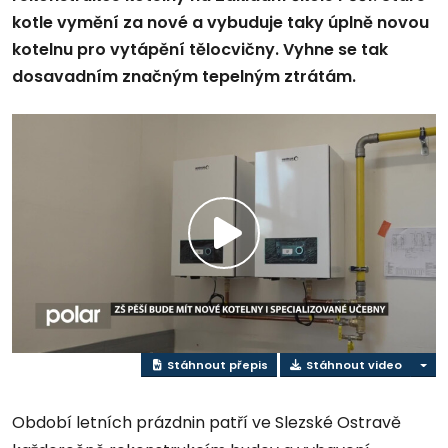
kotle vymění za nové a vybuduje taky úplně novou
kotelnu pro vytápění tělocvičny. Vyhne se tak
dosavadním značným tepelným ztrátám.
Přehrát
video
Stáhnout přepis
Stáhnout video
Období letních prázdnin patří ve Slezské Ostravě