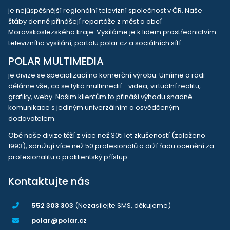
je nejúspěšnější regionální televizní společnost v ČR. Naše
štáby denně přinášejí reportáže z měst a obcí
Moravskoslezského kraje. Vysíláme je k lidem prostřednictvím
televizního vysílání, portálu polar.cz a sociálních sítí.
POLAR MULTIMEDIA
je divize se specializací na komerční výrobu. Umíme a rádi
děláme vše, co se týká multimedií - videa, virtuální realitu,
grafiky, weby. Našim klientům to přináší výhodu snadné
komunikace s jediným univerzálním a osvědčeným
dodavatelem.
Obě naše divize těží z více než 30ti let zkušeností (založeno
1993), sdružují více než 50 profesionálů a drží řadu ocenění za
profesionalitu a proklientský přístup.
Kontaktujte nás
552 303 303
(Nezasílejte SMS, děkujeme)
polar@polar.cz