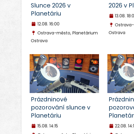
Slunce 2026 v
2026 v P
Planetáriu
13.08.
18:
12.08.
16:00
Ostrava-
Ostrava
Ostrava-město, Planetárium
Ostrava
Prázdninové
Prázdni
pozorování slunce v
pozorová
Planetáriu
Planetár
15.08.
14:15
22.08.
14: