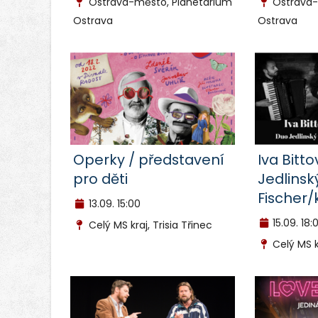
Ostrava-město, Planetárium
Ostrava-
Ostrava
Ostrava
Operky / představení
Iva Bitt
pro děti
Jedlinsk
Fischer/
13.09.
15:00
15.09.
18:
Celý MS kraj, Trisia Třinec
Celý MS kr