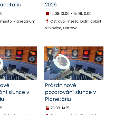
lanetáriu
2026
00
14.08.
13:00 - 15.08. 0:00
město, Planetárium
Ostrava-město, Dolní oblast
Vítkovice, Ostrava
nové
Prázdninové
ní slunce v
pozorování slunce v
iu
Planetáriu
15
29.08.
14:15