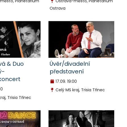
město, Planetárium
Ostrava-město, Planetárium
Ostrava
ová & Duo
Úvěr/divadelní
ý-
představení
koncert
17.09.
19:00
00
Celý MS kraj, Trisia Třinec
aj, Trisia Třinec