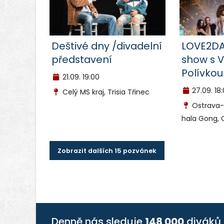
Deštivé dny /divadelní
LOVE2DA
představení
show s 
Polívkou
21.09.
19:00
27.09.
18
Celý MS kraj, Trisia Třinec
Ostrava-
hala Gong, 
Zobrazit dalších 15 pozvánek
Denně nás sleduje
148 000
diváků