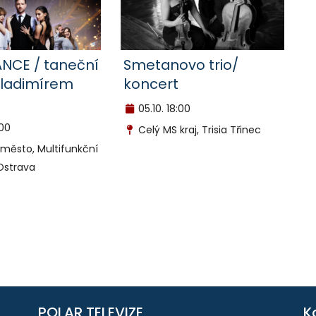
NCE / taneční
Smetanovo trio/
Vladimírem
koncert
05.10.
18:00
:00
Celý MS kraj, Trisia Třinec
město, Multifunkční
Ostrava
POLAR TELEVIZE
K