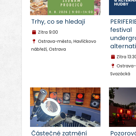
Trhy, co se hledají
PERIFERI
festival
Zítra
9:00
undergr
Ostrava-město, Havlíčkovo
alternat
nábřeží, Ostrava
Zítra
13:3
Ostrava-
Svazácká
Částečné zatmění
Pozorov