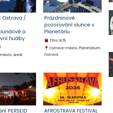
E Ostrava /
Prázdninové
pozorování slunce v
oundové a
Planetáriu
ivní hudby
Zítra
14:15
0
Ostrava-město, Planetárium
Ostrava
město, Areál
ání PERSEID
AFROSTRAVA FESTIVAL