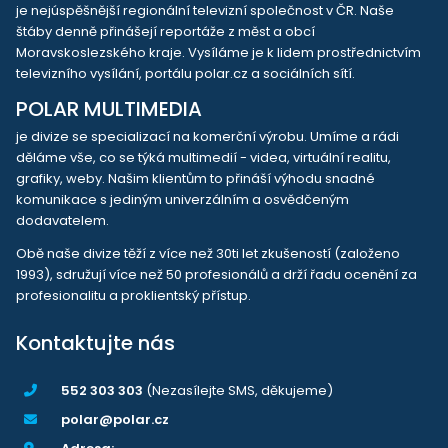
je nejúspěšnější regionální televizní společnost v ČR. Naše
štáby denně přinášejí reportáže z měst a obcí
Moravskoslezského kraje. Vysíláme je k lidem prostřednictvím
televizního vysílání, portálu polar.cz a sociálních sítí.
POLAR MULTIMEDIA
je divize se specializací na komerční výrobu. Umíme a rádi
děláme vše, co se týká multimedií - videa, virtuální realitu,
grafiky, weby. Našim klientům to přináší výhodu snadné
komunikace s jediným univerzálním a osvědčeným
dodavatelem.
Obě naše divize těží z více než 30ti let zkušeností (založeno
1993), sdružují více než 50 profesionálů a drží řadu ocenění za
profesionalitu a proklientský přístup.
Kontaktujte nás
552 303 303
(Nezasílejte SMS, děkujeme)
polar@polar.cz