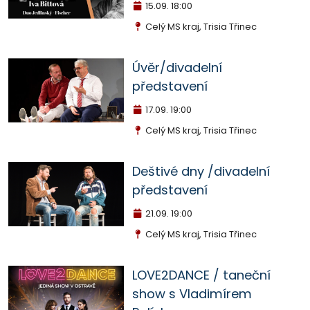
15.09.
18:00
Celý MS kraj, Trisia Třinec
Úvěr/divadelní
představení
17.09.
19:00
Celý MS kraj, Trisia Třinec
Deštivé dny /divadelní
představení
21.09.
19:00
Celý MS kraj, Trisia Třinec
LOVE2DANCE / taneční
show s Vladimírem