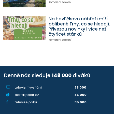
Komerční sdělení
Na Havlíčkovo nábřeží míří
oblíbené Trhy, co se hledají.
Přivezou novinky i více než
čtyřicet stánků
Komerční sdělení
Denně nás sleduje
148 000
diváků
televizní vysílání
78 000
portál polar.cz
35 000
televize.polar
35 000