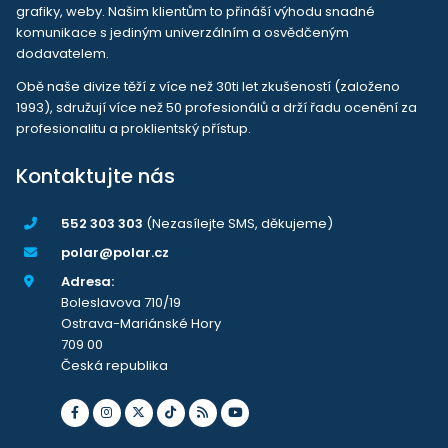
grafiky, weby. Našim klientům to přináší výhodu snadné
komunikace s jediným univerzálním a osvědčeným
dodavatelem.
Obě naše divize těží z více než 30ti let zkušeností (založeno
1993), sdružují více než 50 profesionálů a drží řadu ocenění za
profesionalitu a proklientský přístup.
Kontaktujte nás
552 303 303
(Nezasílejte SMS, děkujeme)
polar@polar.cz
Adresa:
Boleslavova 710/19
Ostrava-Mariánské Hory
709 00
Česká republika