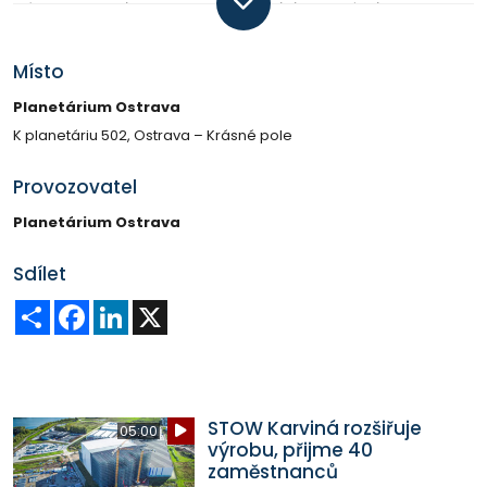
Téma „Vesmír očima dětí“ nabízí originální pohled na
planety, galaxie, hvězdy i tajemná zákoutí kosmu tak,
jak je vidí dětská fantazie.
Místo
Planetárium Ostrava
Každý obraz je jedinečným spojením barev,
K planetáriu 502, Ostrava – Krásné pole
představivosti a tvořivosti mladých autorů.
Provozovatel
Planetárium Ostrava
Sdílet
Sdílet
Facebook
LinkedIn
X
STOW Karviná rozšiřuje
05:00
výrobu, přijme 40
zaměstnanců