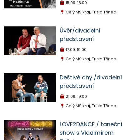
15.09.
18:00
Celý MS kraj, Trisia Třinec
Úvěr/divadelní
představení
17.09.
19:00
Celý MS kraj, Trisia Třinec
Deštivé dny /divadelní
představení
21.09.
19:00
Celý MS kraj, Trisia Třinec
LOVE2DANCE / taneční
show s Vladimírem