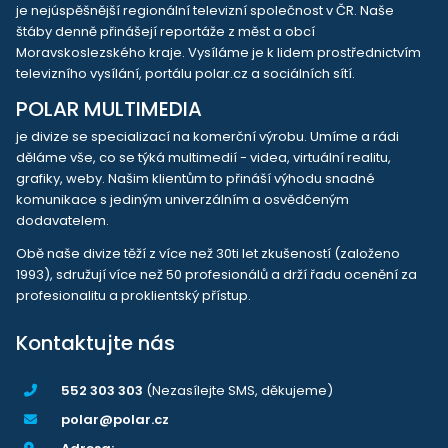
je nejúspěšnější regionální televizní společnost v ČR. Naše
štáby denně přinášejí reportáže z měst a obcí
Moravskoslezského kraje. Vysíláme je k lidem prostřednictvím
televizního vysílání, portálu polar.cz a sociálních sítí.
POLAR MULTIMEDIA
je divize se specializací na komerční výrobu. Umíme a rádi
děláme vše, co se týká multimedií - videa, virtuální realitu,
grafiky, weby. Našim klientům to přináší výhodu snadné
komunikace s jediným univerzálním a osvědčeným
dodavatelem.
Obě naše divize těží z více než 30ti let zkušeností (založeno
1993), sdružují více než 50 profesionálů a drží řadu ocenění za
profesionalitu a proklientský přístup.
Kontaktujte nás
552 303 303
(Nezasílejte SMS, děkujeme)
polar@polar.cz