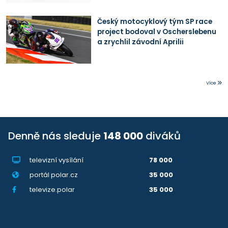
Český motocyklový tým SP race
project bodoval v Oscherslebenu
a zrychlil závodní Aprilii
Více
Denně nás sleduje
148 000
diváků
televizní vysílání
78 000
portál polar.cz
35 000
televize.polar
35 000