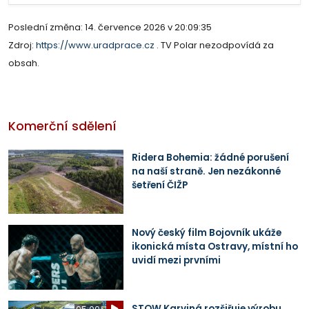
Poslední změna: 14. července 2026 v 20:09:35
Zdroj:
https://www.uradprace.cz
. TV Polar nezodpovídá za
obsah.
Komerční sdělení
Ridera Bohemia: žádné porušení
na naší straně. Jen nezákonné
šetření ČIŽP
Nový český film Bojovník ukáže
ikonická místa Ostravy, místní ho
uvidí mezi prvními
STOW Karviná rozšiřuje výrobu,