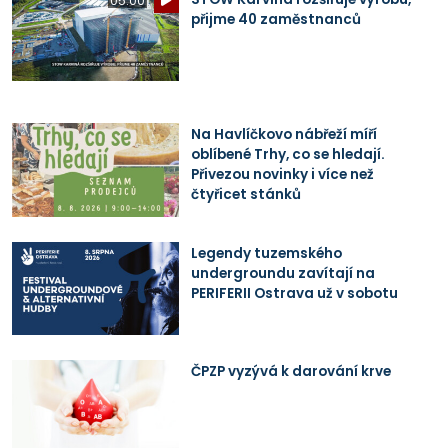
05:00
přijme 40 zaměstnanců
Na Havlíčkovo nábřeží míří
oblíbené Trhy, co se hledají.
Přivezou novinky i více než
čtyřicet stánků
Legendy tuzemského
undergroundu zavítají na
PERIFERII Ostrava už v sobotu
ČPZP vyzývá k darování krve