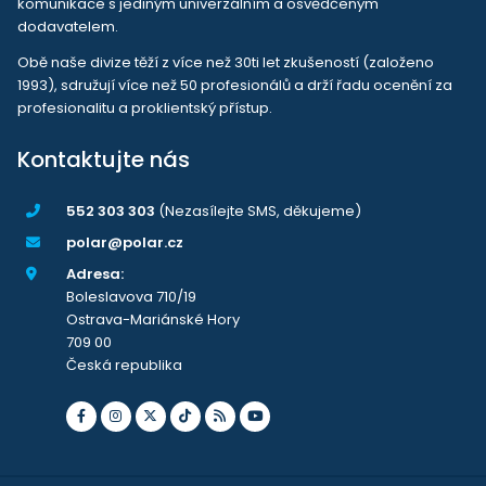
komunikace s jediným univerzálním a osvědčeným
dodavatelem.
Obě naše divize těží z více než 30ti let zkušeností (založeno
1993), sdružují více než 50 profesionálů a drží řadu ocenění za
profesionalitu a proklientský přístup.
Kontaktujte nás
552 303 303
(Nezasílejte SMS, děkujeme)
polar@polar.cz
Adresa:
Boleslavova 710/19
Ostrava-Mariánské Hory
709 00
Česká republika