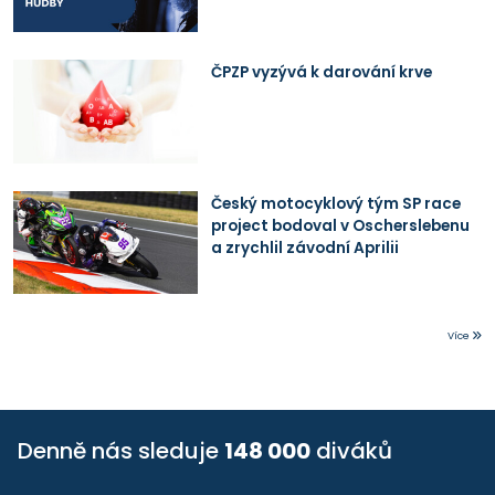
ČPZP vyzývá k darování krve
Český motocyklový tým SP race
project bodoval v Oscherslebenu
a zrychlil závodní Aprilii
Více
Denně nás sleduje
148 000
diváků