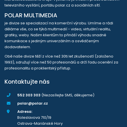
televizního vysílání, portálu polar.cz a sociálních sítí.
POLAR MULTIMEDIA
je divize se specializací na komerční výrobu. Umíme a rádi
děláme vše, co se týká multimedií - videa, virtuální realitu,
grafiky, weby. Našim klientům to přináší výhodu snadné
komunikace s jediným univerzálním a osvědčeným
dodavatelem.
Obě naše divize těží z více než 30ti let zkušeností (založeno
1993), sdružují více než 50 profesionálů a drží řadu ocenění za
profesionalitu a proklientský přístup.
Kontaktujte nás
552 303 303
(Nezasílejte SMS, děkujeme)
polar@polar.cz
Adresa:
Boleslavova 710/19
Ostrava-Mariánské Hory