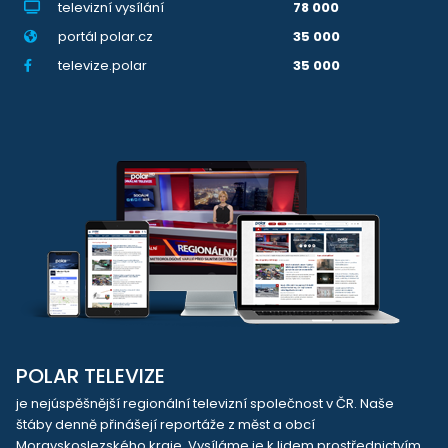
televizní vysílání
78 000
portál polar.cz
35 000
televize.polar
35 000
POLAR TELEVIZE
je nejúspěšnější regionální televizní společnost v ČR. Naše
štáby denně přinášejí reportáže z měst a obcí
Moravskoslezského kraje. Vysíláme je k lidem prostřednictvím