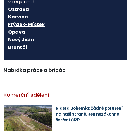
v regionech:
Ostrava
Karviná
Frýdek-Místek
Opava
Nový Jičín
Bruntál
Nabídka práce a brigád
Komerční sdělení
Ridera Bohemia: žádné porušení
na naší straně. Jen nezákonné
šetření ČIŽP