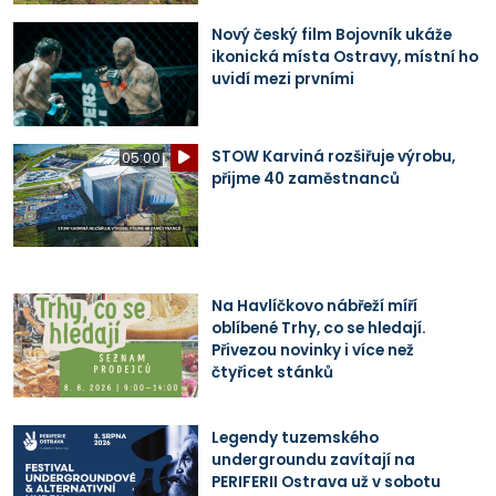
Nový český film Bojovník ukáže
ikonická místa Ostravy, místní ho
uvidí mezi prvními
STOW Karviná rozšiřuje výrobu,
05:00
přijme 40 zaměstnanců
Na Havlíčkovo nábřeží míří
oblíbené Trhy, co se hledají.
Přivezou novinky i více než
čtyřicet stánků
Legendy tuzemského
undergroundu zavítají na
PERIFERII Ostrava už v sobotu