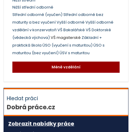
Nižší střední
Nižší střední odborné
Střední odborné (vyučen)
Střední odborné bez
maturity a bez vyučení
Vyšší odborné
Vyšší odborné
vzdělání v konzervatoři
VŠ Bakalářské
VŠ Doktorské
(vědecká výchova)
VŠ magisterské
Základní +
praktická škola
ÚSO (vyučení s maturitou)
ÚSO s
maturitou (bez vyučení)
ÚSV s maturitou
Méně vzdělání
Hledat práci
Dobrá práce.cz
Zobrazit nabídky práce