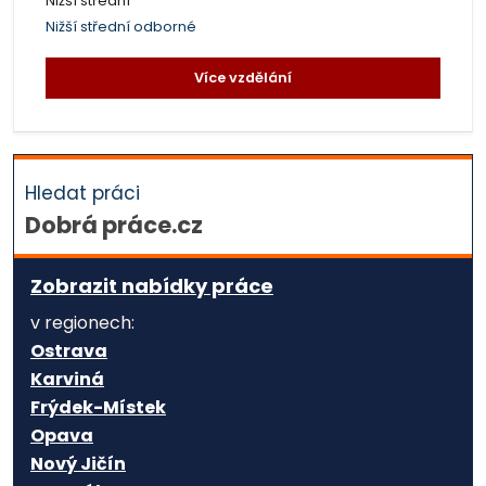
Nižší střední
Nižší střední odborné
Více vzdělání
Hledat práci
Dobrá práce.cz
Zobrazit nabídky práce
v regionech:
Ostrava
Karviná
Frýdek-Místek
Opava
Nový Jičín