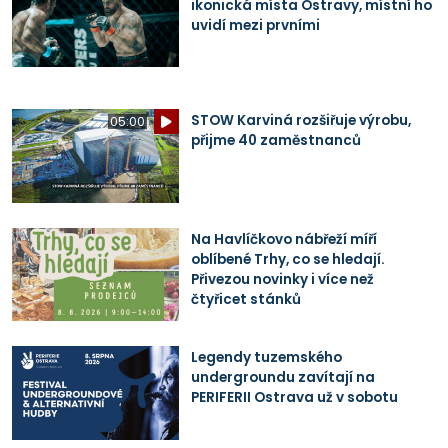
ikonická místa Ostravy, místní ho
uvidí mezi prvními
STOW Karviná rozšiřuje výrobu,
05:00
přijme 40 zaměstnanců
Na Havlíčkovo nábřeží míří
oblíbené Trhy, co se hledají.
Přivezou novinky i více než
čtyřicet stánků
Legendy tuzemského
undergroundu zavítají na
PERIFERII Ostrava už v sobotu