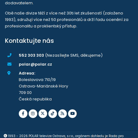
dodavatelem.
Obě naše divize těží z více než 30ti let zkušeností (založeno
1993), sdružují více než 50 profesionálů a drží řadu ocenění za
profesionalitu a proklientský přístup.
Kontaktujte nás
552 303 303
(Nezasílejte SMS, děkujeme)
polar@polar.cz
Adresa:
Boleslavova 710/19
Ostrava-Mariánské Hory
709 00
Česká republika
1993 - 2026 POLAR televize Ostrava, s.r.o., orgánem dohledu je Rada pro