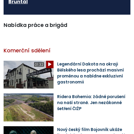
Bruntál
Nabídka práce a brigád
Komerční sdělení
Legendární Dakota na okraji
01:32
Bělského lesa prochází masivní
proměnou a nabídne exkluzivní
gastronomii
Ridera Bohemia: žádné porušení
na naší straně. Jen nezákonné
šetření ČIŽP
Nový český film Bojovník ukáže