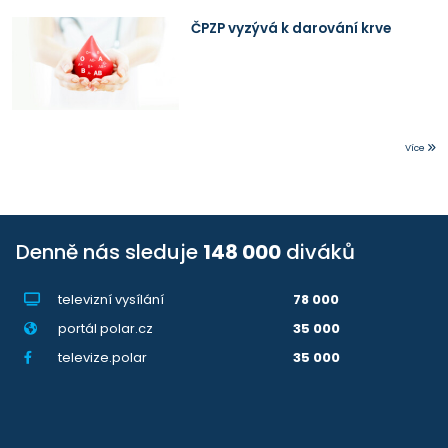
ČPZP vyzývá k darování krve
Více
Denně nás sleduje
148 000
diváků
televizní vysílání
78 000
portál polar.cz
35 000
televize.polar
35 000