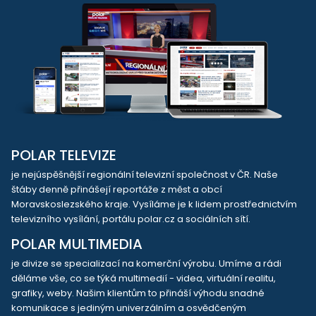
POLAR TELEVIZE
je nejúspěšnější regionální televizní společnost v ČR. Naše
štáby denně přinášejí reportáže z měst a obcí
Moravskoslezského kraje. Vysíláme je k lidem prostřednictvím
televizního vysílání, portálu polar.cz a sociálních sítí.
POLAR MULTIMEDIA
je divize se specializací na komerční výrobu. Umíme a rádi
děláme vše, co se týká multimedií - videa, virtuální realitu,
grafiky, weby. Našim klientům to přináší výhodu snadné
komunikace s jediným univerzálním a osvědčeným