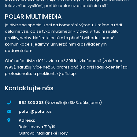
televizního vysílání, portálu polar.cz a sociálních sítí.
POLAR MULTIMEDIA
je divize se specializací na komerční výrobu. Umíme a rádi
děláme vše, co se týká multimedií - videa, virtuální realitu,
grafiky, weby. Našim klientům to přináší výhodu snadné
komunikace s jediným univerzálním a osvědčeným
dodavatelem.
Obě naše divize těží z více než 30ti let zkušeností (založeno
1993), sdružují více než 50 profesionálů a drží řadu ocenění za
profesionalitu a proklientský přístup.
Kontaktujte nás
552 303 303
(Nezasílejte SMS, děkujeme)
polar@polar.cz
Adresa:
Boleslavova 710/19
Ostrava-Mariánské Hory