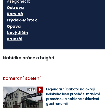
v regionech:
Ostrava
Karviná
Frýdek-Místek
Opava
Nový Jičín
Bruntál
Nabídka práce a brigád
Komerční sdělení
Legendární Dakota na okraji
01:32
Bělského lesa prochází masivní
proměnou a nabídne exkluzivní
gastronomii