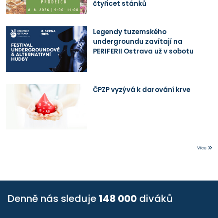
čtyřicet stánků
Legendy tuzemského
undergroundu zavítají na
PERIFERII Ostrava už v sobotu
ČPZP vyzývá k darování krve
Více
Denně nás sleduje
148 000
diváků