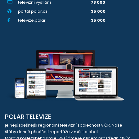
televizní vysílání
78 000
portál polar.cz
35 000
televize.polar
35 000
POLAR TELEVIZE
je nejúspěšnější regionální televizní společnost v ČR. Naše
štáby denně přinášejí reportáže z měst a obcí
Moravskoslezského kraje. Vysíláme je k lidem prostřednictvím