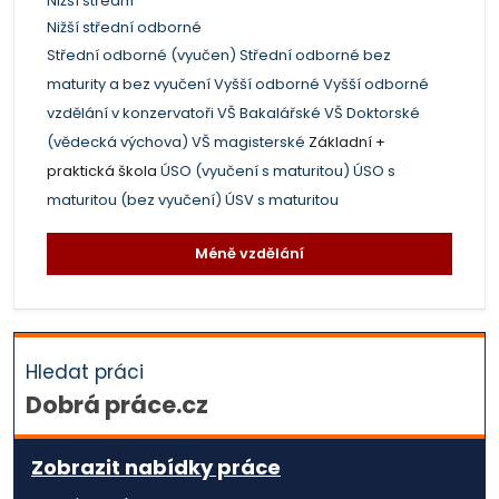
Nižší střední
Nižší střední odborné
Střední odborné (vyučen)
Střední odborné bez
maturity a bez vyučení
Vyšší odborné
Vyšší odborné
vzdělání v konzervatoři
VŠ Bakalářské
VŠ Doktorské
(vědecká výchova)
VŠ magisterské
Základní +
praktická škola
ÚSO (vyučení s maturitou)
ÚSO s
maturitou (bez vyučení)
ÚSV s maturitou
Méně vzdělání
Hledat práci
Dobrá práce.cz
Zobrazit nabídky práce