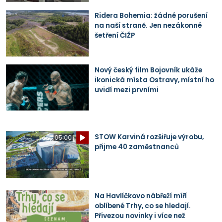
Ridera Bohemia: žádné porušení
na naší straně. Jen nezákonné
šetření ČIŽP
Nový český film Bojovník ukáže
ikonická místa Ostravy, místní ho
uvidí mezi prvními
STOW Karviná rozšiřuje výrobu,
05:00
přijme 40 zaměstnanců
Na Havlíčkovo nábřeží míří
oblíbené Trhy, co se hledají.
Přivezou novinky i více než