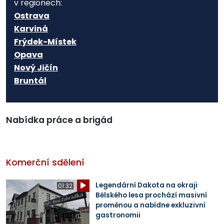
v regionech:
Ostrava
Karviná
Frýdek-Místek
Opava
Nový Jičín
Bruntál
Nabídka práce a brigád
Komerční sdělení
Legendární Dakota na okraji
01:32
Bělského lesa prochází masivní
proměnou a nabídne exkluzivní
gastronomii