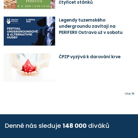
čtyřicet stánků
Legendy tuzemského
undergroundu zavítají na
PERIFERII Ostrava už v sobotu
ČPZP vyzývá k darování krve
Více
Denně nás sleduje
148 000
diváků