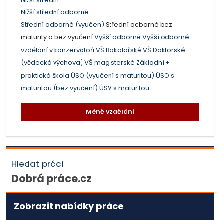
Nižší střední
Nižší střední odborné
Střední odborné (vyučen)
Střední odborné bez
maturity a bez vyučení
Vyšší odborné
Vyšší odborné
vzdělání v konzervatoři
VŠ Bakalářské
VŠ Doktorské
(vědecká výchova)
VŠ magisterské
Základní +
praktická škola
ÚSO (vyučení s maturitou)
ÚSO s
maturitou (bez vyučení)
ÚSV s maturitou
Méně vzdělání
Hledat práci
Dobrá práce.cz
Zobrazit nabídky práce