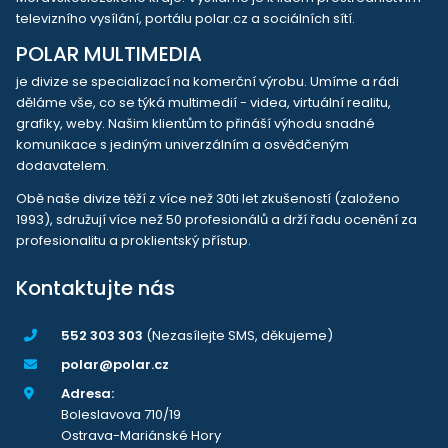
televizního vysílání, portálu polar.cz a sociálních sítí.
POLAR MULTIMEDIA
je divize se specializací na komerční výrobu. Umíme a rádi
děláme vše, co se týká multimedií - videa, virtuální realitu,
grafiky, weby. Našim klientům to přináší výhodu snadné
komunikace s jediným univerzálním a osvědčeným
dodavatelem.
Obě naše divize těží z více než 30ti let zkušeností (založeno
1993), sdružují více než 50 profesionálů a drží řadu ocenění za
profesionalitu a proklientský přístup.
Kontaktujte nás
552 303 303
(Nezasílejte SMS, děkujeme)
polar@polar.cz
Adresa:
Boleslavova 710/19
Ostrava-Mariánské Hory