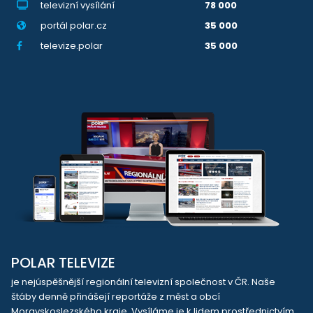
televizní vysílání
78 000
portál polar.cz
35 000
televize.polar
35 000
POLAR TELEVIZE
je nejúspěšnější regionální televizní společnost v ČR. Naše
štáby denně přinášejí reportáže z měst a obcí
Moravskoslezského kraje. Vysíláme je k lidem prostřednictvím