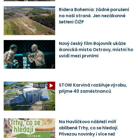
Ridera Bohemia: žádné porušení
na naší straně. Jen nezákonné
šetření ČIŽP
Nový český film Bojovník ukáže
ikonická místa Ostravy, místní ho
uvidí mezi prvními
STOW Karviná rozšiřuje výrobu,
05:00
přijme 40 zaměstnanců
Na Havlíčkovo nábřeží míří
oblíbené Trhy, co se hledají.
Přivezou novinky i více než