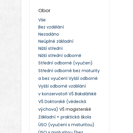
Obor
Vše
Bez vzdělání
Nezadáno
Neúplné základní
Nižší střední
Nižší střední odborné
Střední odborné (vyučen)
Střední odborné bez maturity
a bez vyučení
Vyšší odborné
Vyšší odborné vzdělání
v konzervatoři
VŠ Bakalářské
VŠ Doktorské (vědecká
výchova)
VŠ magisterské
Základní + praktická škola
ÚSO (vyučení s maturitou)
ÚSO s maturitou (bez