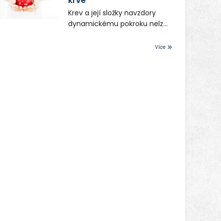
krve
nejen na oblíbené stálice, ale
se zde totiž první ročník
také na řadu novinek, které v
Krev a její složky navzdory
festivalu PERIFERIE Ostrava.
Ostravě běžně nepotkají.
dynamickému pokroku nelze
Brány areálu se otevřou
uměle vyrobit. Zdravotnictví
půlhodinu po poledni, na
se tudíž bez ochoty lidí
Více
příchozí čekají koncerty,
darovat tuto
autorská čtení a rozhovory.
nenahraditelnou tělní
Vstupenky v ceně 450 Kč
tekutinu neobejde. Naléhavá
jsou v prodeji.
potřeba doplnit krevní zásoby
nastává vždy v létě, kdy
stoupá počet úrazů. Česká
průmyslová zdravotní
pojišťovna (ČPZP) apeluje na
všechny, kteří se těší
dobrému zdraví, aby se stali
pravidelnými dárci krve.