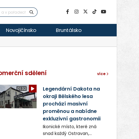
Novojičínsko
Bruntálsko
omerční sdělení
více
Legendární Dakota na
01:32
okraji Bělského lesa
prochází masivní
proměnou a nabídne
exkluzivní gastronomii
Ikonické místo, které zná
snad každý Ostravan,