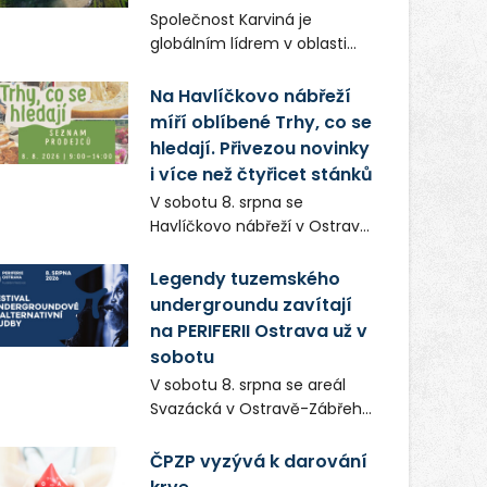
Frič a Tomáš Dianiška si
Společnost Karviná je
moravskoslezskou metropoli
globálním lídrem v oblasti
nevybrali náhodou – její
regálových produktů a
syrová atmosféra se stala
systémů, stabilním
Na Havlíčkovo nábřeží
přirozenou součástí příběhu
zaměstnavatelem na
míří oblíbené Trhy, co se
bývalého boxerského
Karvinsku a firmou s
šampiona Hoffa (Milan
hledají. Přivezou novinky
obrovským potenciálem.
Ondrík), jenž se po letech
i více než čtyřicet stánků
vrací do světa vrcholových
V sobotu 8. srpna se
zápasů, tentokrát v MMA.
Havlíčkovo nábřeží v Ostravě
opět promění v místo plné
vůní, chutí a poctivých
Legendy tuzemského
lokálních výrobků. Trhy, co se
undergroundu zavítají
hledají tentokrát nabídnou
na PERIFERII Ostrava už v
více než čtyřicet pečlivě
sobotu
vybraných stánků s kvalitní
V sobotu 8. srpna se areál
gastronomií, farmářskými
Svazácká v Ostravě-Zábřehu
produkty, designem i
promění v baštu
řemeslnou tvorbou.
undergroundové a
ČPZP vyzývá k darování
Návštěvníci se mohou těšit
alternativní hudby. Uskuteční