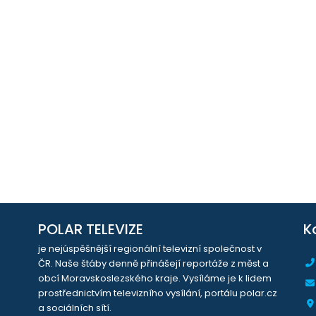
POLAR TELEVIZE
K
je nejúspěšnější regionální televizní společnost v
ČR. Naše štáby denně přinášejí reportáže z měst a
obcí Moravskoslezského kraje. Vysíláme je k lidem
prostřednictvím televizního vysílání, portálu polar.cz
a sociálních sítí.