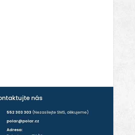
ontaktujte nás
552 303 303
(Nezasílejte SMS, děkujeme)
polar@polar.cz
Adresa: