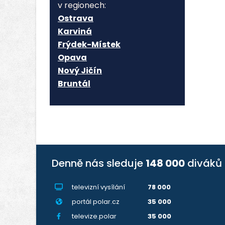
v regionech:
Ostrava
Karviná
Frýdek-Místek
Opava
Nový Jičín
Bruntál
Denně nás sleduje
148 000
diváků
televizní vysílání
78 000
portál polar.cz
35 000
televize.polar
35 000