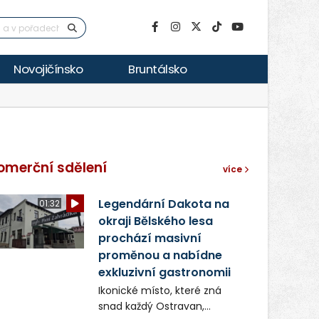
Novojičínsko
Bruntálsko
omerční sdělení
více
Legendární Dakota na
01:32
okraji Bělského lesa
prochází masivní
proměnou a nabídne
exkluzivní gastronomii
Ikonické místo, které zná
snad každý Ostravan,