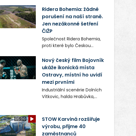
restaurace Dakota, píše
novou kapitolu. Silná
Ridera Bohemia: žádné
mateřská společnost Dang
porušení na naší straně.
Investment Group s.r.o.
Jen nezákonné šetření
investuje do projektu přes 50
ČIŽP
milionů korun. Cílem je
Společnost Ridera Bohemia,
přinést Ostravě dva špičkové
proti které bylo Českou
gastronomické koncepty,
inspekcí životního prostředí
které v regionu dosud
(ČIŽP) čtyři roky vedeno
Nový český film Bojovník
chyběly, luxusní
vykonstruované řízení, při
ukáže ikonická místa
středomořskou kuchyni a
realizaci OVS na heřmanické
Ostravy, místní ho uvidí
autentickou asijskou
haldě postupovala v souladu
gastronomii.
mezi prvními
se zákonem a zadáním
Industriální scenérie Dolních
státního podniku DIAMO a v
Vítkovic, halda Hrabůvka,
této souvislosti nelze hovořit
centrum města i další
o žádném odpadu. Ridera od
ikonická místa Ostravy se
počátku označovala řízení
objeví v novém filmu
STOW Karviná rozšiřuje
ČIŽP za nezákonné a
05:00
Bojovník, který vstoupí do kin
domáhala se práva na
výrobu, přijme 40
už 13. srpna. Režiséři Vojtěch
spravedlivý správní proces.
zaměstnanců