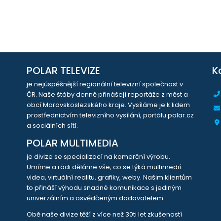
POLAR TELEVIZE
K
je nejúspěšnější regionální televizní společnost v
ČR. Naše štáby denně přinášejí reportáže z měst a
obcí Moravskoslezského kraje. Vysíláme je k lidem
prostřednictvím televizního vysílání, portálu polar.cz
a sociálních sítí.
POLAR MULTIMEDIA
je divize se specializací na komerční výrobu.
Umíme a rádi děláme vše, co se týká multimedií -
videa, virtuální realitu, grafiky, weby. Našim klientům
to přináší výhodu snadné komunikace s jediným
univerzálním a osvědčeným dodavatelem.
Obě naše divize těží z více než 30ti let zkušeností