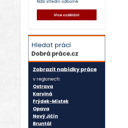
Nižší střední odborné
Více vzdělání
Hledat práci
Dobrá práce.cz
Zobrazit nabídky práce
v regionech:
Ostrava
Karviná
Frýdek-Místek
Opava
Nový Jičín
Bruntál