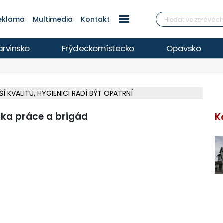
eklama
Multimedia
Kontakt
arvinsko
Frýdeckomístecko
Opavsko
Í KVALITU, HYGIENICI RADÍ BÝT OPATRNÍ
V ZAKÁZCE NA OBNOVU HŘIŠŤ PO POVODNI
LKOU REKONSTRUKCI ZA 46,5 MILIONU
KY V PARKU BOŽENY NĚMCOVÉ
V OHROŽENÍ ŽIVOTA, INFO NA POLAR.CZ
ŽOU OBJASNIT PRŮBĚH NEHODOVÉHO DĚJE
Á ZA PIRÁTY PODALA TRESTNÍ OZNÁMENÍ
Í V KAUZE HALDY HEŘMANICE
ROZBRUŠOVAČKOU, INFO NA POLAR.CZ
OKUMENTACI PRO PŘÍSTAVBU RADNICE
ŽÍ VE F-M, ČEKÁ SE NA PYROTECHNIKA
CIE HLEDÁ MAJITELE, INFO NA POLAR.CZ
 NOVÝ MOST PŘES OLŠI NA SILNICI II/474
TRAVA NA PŮL ROKU DOMŮ DO FINSKA
RK ZA 62 MILIONŮ, OTEVŘE SE 14. SRPNA
ka práce a brigád
K