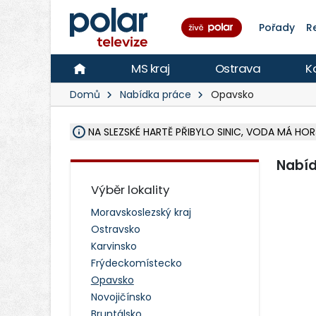
Pořady
R
MS kraj
Ostrava
K
Domů
Nabídka práce
Opavsko
NA SLEZSKÉ HARTĚ PŘIBYLO SINIC, VODA MÁ HORŠ
ÚOHS DAL ZÁTORU POKUTU 100 000 ZA CHYBY 
AREÁL LODIČEK V KARVINÉ SE PŘIPRAVUJE NA VE
KARVINÁ ZNÁ BUDOUCÍ PODOBU AREÁLU LODIČ
CYKLISTU (74) SRAZIL V BRUNTÁLU KAMION, JE 
POLICIE HLEDÁ PŘÍPADNÉ SVĚDKY, KTEŘÍ POMŮ
RADNÍ OSTRAVY A POSLANKYNĚ A. HOFFMANNOV
NA POSTUP MINISTERSTVA ŽIVOTNÍHO PROSTŘED
MUŽ V PŘÍBOŘE SE VÁŽNĚ ZRANIL PŘI PRÁCI S 
SLEZSKÁ OSTRAVA PŘIPRAVUJE PROJEKTOVOU D
PODEZŘELÝ BALÍČEK ZASTAVIL PROVOZ NA NÁDRA
CHLAPEČKA (2) V HAVÍŘOVĚ POKOUSAL PES, POLI
MS KRAJ VYBUDUJE ZA 40 MILIONŮ V JABLUNKOVĚ
FOTBALISTA LAURI LAINE SE VRACÍ Z BANÍKU OS
F-M DOKONČIL VOLNOČASOVÝ AREÁL RIVKA PA
Nabíd
Výběr lokality
Moravskoslezský kraj
Ostravsko
Karvinsko
Frýdeckomístecko
Opavsko
Novojičínsko
Bruntálsko