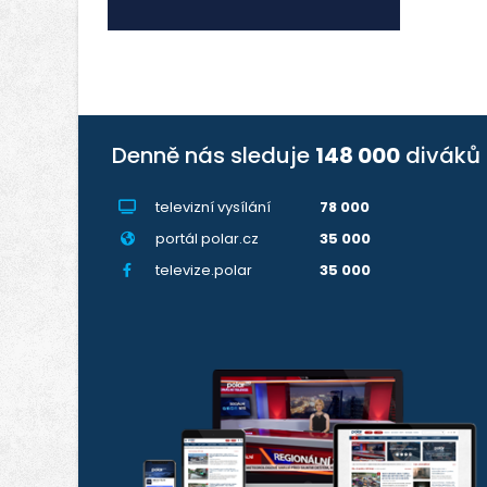
Denně nás sleduje
148 000
diváků
televizní vysílání
78 000
portál polar.cz
35 000
televize.polar
35 000