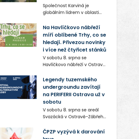
Frič a Tomáš Dianiška si
Společnost Karviná je
moravskoslezskou metropoli
globálním lídrem v oblasti
nevybrali náhodou – její
regálových produktů a
syrová atmosféra se stala
systémů, stabilním
Na Havlíčkovo nábřeží
přirozenou součástí příběhu
zaměstnavatelem na
míří oblíbené Trhy, co se
bývalého boxerského
Karvinsku a firmou s
šampiona Hoffa (Milan
hledají. Přivezou novinky
obrovským potenciálem.
Ondrík), jenž se po letech
i více než čtyřicet stánků
vrací do světa vrcholových
V sobotu 8. srpna se
zápasů, tentokrát v MMA.
Havlíčkovo nábřeží v Ostravě
opět promění v místo plné
vůní, chutí a poctivých
Legendy tuzemského
lokálních výrobků. Trhy, co se
undergroundu zavítají
hledají tentokrát nabídnou
na PERIFERII Ostrava už v
více než čtyřicet pečlivě
sobotu
vybraných stánků s kvalitní
V sobotu 8. srpna se areál
gastronomií, farmářskými
Svazácká v Ostravě-Zábřehu
produkty, designem i
promění v baštu
řemeslnou tvorbou.
undergroundové a
ČPZP vyzývá k darování
Návštěvníci se mohou těšit
alternativní hudby. Uskuteční