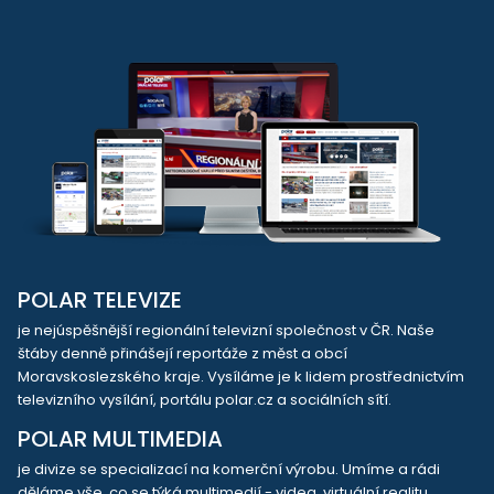
POLAR TELEVIZE
je nejúspěšnější regionální televizní společnost v ČR. Naše
štáby denně přinášejí reportáže z měst a obcí
Moravskoslezského kraje. Vysíláme je k lidem prostřednictvím
televizního vysílání, portálu polar.cz a sociálních sítí.
POLAR MULTIMEDIA
je divize se specializací na komerční výrobu. Umíme a rádi
děláme vše, co se týká multimedií - videa, virtuální realitu,