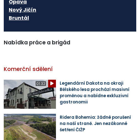
Opava
Nový Jičín
Bruntál
Nabídka práce a brigád
Komerční sdělení
Legendární Dakota na okraji
01:32
Bělského lesa prochází masivní
proměnou a nabídne exkluzivní
gastronomii
Ridera Bohemia: žádné porušení
na naší straně. Jen nezákonné
šetření ČIŽP