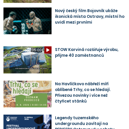
Nový český film Bojovník ukáže
ikonická místa Ostravy, místní ho
uvidí mezi prvními
STOW Karviná rozšiřuje výrobu,
05:00
přijme 40 zaměstnanců
Na Havlíčkovo nábřeží míří
oblíbené Trhy, co se hledají.
Přivezou novinky i více než
čtyřicet stánků
Legendy tuzemského
undergroundu zavítají na