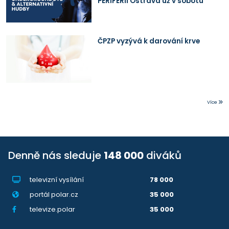
PERIFERII Ostrava už v sobotu
ČPZP vyzývá k darování krve
Více
Denně nás sleduje
148 000
diváků
televizní vysílání
78 000
portál polar.cz
35 000
televize.polar
35 000