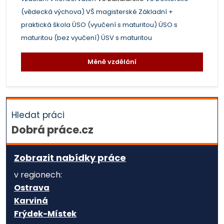
(vědecká výchova)
VŠ magisterské
Základní +
praktická škola
ÚSO (vyučení s maturitou)
ÚSO s
maturitou (bez vyučení)
ÚSV s maturitou
Méně vzdělání
Hledat práci
Dobrá práce.cz
Zobrazit nabídky práce
v regionech:
Ostrava
Karviná
Frýdek-Místek