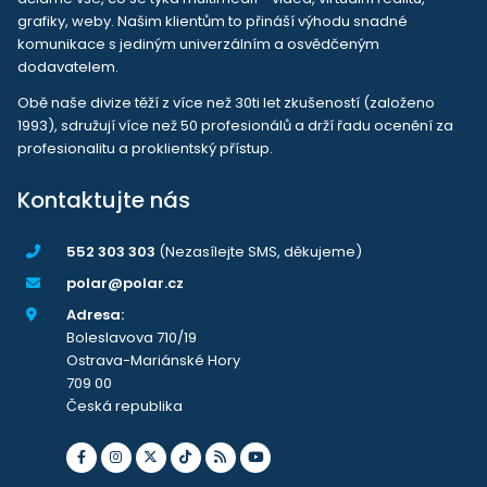
grafiky, weby. Našim klientům to přináší výhodu snadné
komunikace s jediným univerzálním a osvědčeným
dodavatelem.
Obě naše divize těží z více než 30ti let zkušeností (založeno
1993), sdružují více než 50 profesionálů a drží řadu ocenění za
profesionalitu a proklientský přístup.
Kontaktujte nás
552 303 303
(Nezasílejte SMS, děkujeme)
polar@polar.cz
Adresa:
Boleslavova 710/19
Ostrava-Mariánské Hory
709 00
Česká republika