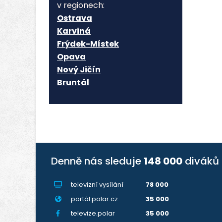
v regionech:
Ostrava
Karviná
Frýdek-Místek
Opava
Nový Jičín
Bruntál
Denně nás sleduje
148 000
diváků
televizní vysílání
78 000
portál polar.cz
35 000
televize.polar
35 000