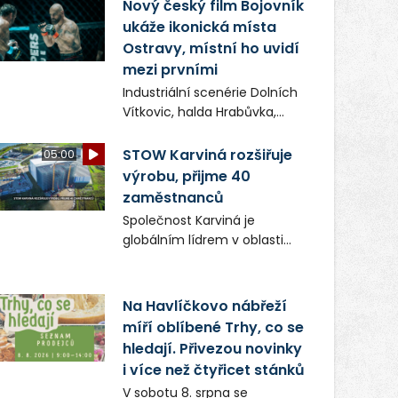
(ČIŽP) čtyři roky vedeno
Nový český film Bojovník
vykonstruované řízení, při
ukáže ikonická místa
realizaci OVS na heřmanické
Ostravy, místní ho uvidí
haldě postupovala v souladu
mezi prvními
se zákonem a zadáním
Industriální scenérie Dolních
státního podniku DIAMO a v
Vítkovic, halda Hrabůvka,
této souvislosti nelze hovořit
centrum města i další
o žádném odpadu. Ridera od
ikonická místa Ostravy se
STOW Karviná rozšiřuje
05:00
počátku označovala řízení
objeví v novém filmu
výrobu, přijme 40
ČIŽP za nezákonné a
Bojovník, který vstoupí do kin
zaměstnanců
domáhala se práva na
už 13. srpna. Režiséři Vojtěch
spravedlivý správní proces.
Společnost Karviná je
Frič a Tomáš Dianiška si
globálním lídrem v oblasti
moravskoslezskou metropoli
regálových produktů a
nevybrali náhodou – její
systémů, stabilním
syrová atmosféra se stala
zaměstnavatelem na
Na Havlíčkovo nábřeží
přirozenou součástí příběhu
Karvinsku a firmou s
míří oblíbené Trhy, co se
bývalého boxerského
obrovským potenciálem.
šampiona Hoffa (Milan
hledají. Přivezou novinky
Ondrík), jenž se po letech
i více než čtyřicet stánků
vrací do světa vrcholových
V sobotu 8. srpna se