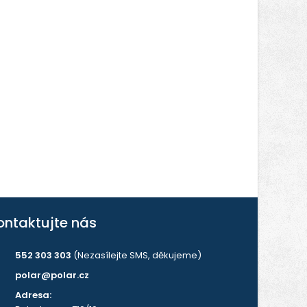
ontaktujte nás
552 303 303
(Nezasílejte SMS, děkujeme)
polar@polar.cz
Adresa: