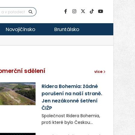
Novojičínsko
Bruntálsko
omerční sdělení
více
Ridera Bohemia: žádné
porušení na naší straně.
Jen nezákonné šetření
ČIŽP
Společnost Ridera Bohemia,
proti které bylo Českou
inspekcí životního prostředí