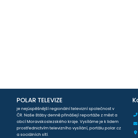
POLAR TELEVIZE
K
je nejúspěšnější regionální televizní společnost v
ČR. Naše štáby denně přinášejí reportáže z měst a
obcí Moravskoslezského kraje. Vysíláme je k lidem
prostřednictvím televizního vysílání, portálu polar.cz
a sociálních sítí.