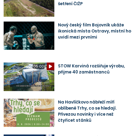
šetření ČIŽP
Nový český film Bojovník ukáže
ikonická místa Ostravy, místní ho
uvidí mezi prvními
STOW Karviná rozšiřuje výrobu,
05:00
přijme 40 zaměstnanců
Na Havlíčkovo nábřeží míří
oblíbené Trhy, co se hledají.
Přivezou novinky i více než
čtyřicet stánků