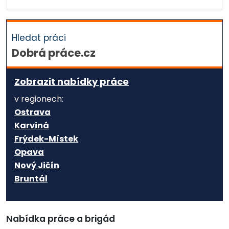
Hledat práci
Dobrá práce.cz
Zobrazit nabídky práce
v regionech:
Ostrava
Karviná
Frýdek-Místek
Opava
Nový Jičín
Bruntál
Nabídka práce a brigád