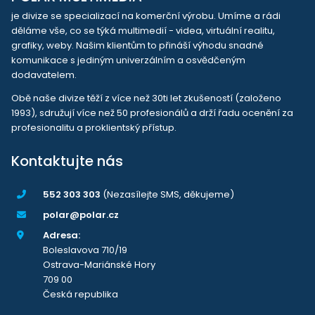
je divize se specializací na komerční výrobu. Umíme a rádi
děláme vše, co se týká multimedií - videa, virtuální realitu,
grafiky, weby. Našim klientům to přináší výhodu snadné
komunikace s jediným univerzálním a osvědčeným
dodavatelem.
Obě naše divize těží z více než 30ti let zkušeností (založeno
1993), sdružují více než 50 profesionálů a drží řadu ocenění za
profesionalitu a proklientský přístup.
Kontaktujte nás
552 303 303
(Nezasílejte SMS, děkujeme)
polar@polar.cz
Adresa:
Boleslavova 710/19
Ostrava-Mariánské Hory
709 00
Česká republika