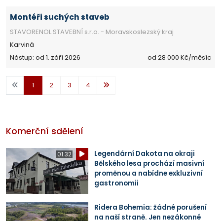
Montéři suchých staveb
STAVORENOL STAVEBNÍ s.r.o. - Moravskoslezský kraj
Karviná
Nástup: od 1. září 2026
od 28 000 Kč/měsíc
1
2
3
4
Komerční sdělení
Legendární Dakota na okraji
01:32
Bělského lesa prochází masivní
proměnou a nabídne exkluzivní
gastronomii
Ridera Bohemia: žádné porušení
na naší straně. Jen nezákonné