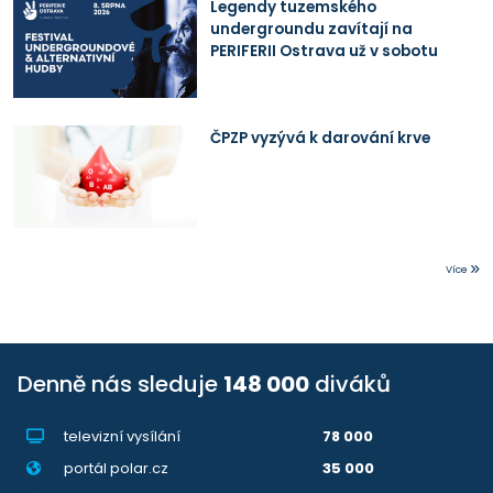
Legendy tuzemského
undergroundu zavítají na
PERIFERII Ostrava už v sobotu
ČPZP vyzývá k darování krve
Více
Denně nás sleduje
148 000
diváků
televizní vysílání
78 000
portál polar.cz
35 000