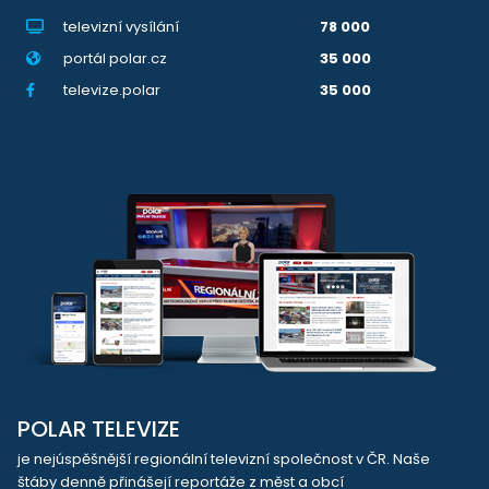
televizní vysílání
78 000
portál polar.cz
35 000
televize.polar
35 000
POLAR TELEVIZE
je nejúspěšnější regionální televizní společnost v ČR. Naše
štáby denně přinášejí reportáže z měst a obcí