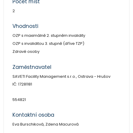
Počet míst
2
Vhodnosti
OZP s maximálně 2. stupněm invalidity
OZP s invaliditou 3. stupně (dříve TZP)
Zdravé osoby
Zaměstnavatel
SAVETI Facility Management s.r.o., Ostrava - Hrušov
IČ: 17281181
554821
Kontaktní osoba
Eva Burschiková, Zdena Macurová