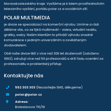
Moravskoslezského kraje. Vysíláme je k lidem prostřednictvím
televizního vysílání, portálu polar.cz a sociálních sítí.
POLAR MULTIMEDIA
je divize se specializací na komerční výrobu. Umíme a rádi
děláme vše, co se týká multimedií - videa, virtuální realitu,
grafiky, weby. Našim klientům to přináší výhodu snadné
komunikace s jediným univerzálním a osvědčeným
dodavatelem.
Obě naše divize těží z více než 30ti let zkušeností (založeno
1993), sdružují více než 50 profesionálů a drží řadu ocenění za
profesionalitu a proklientský přístup.
Kontaktujte nás
552 303 303
(Nezasílejte SMS, děkujeme)
polar@polar.cz
Adresa:
Boleslavova 710/19