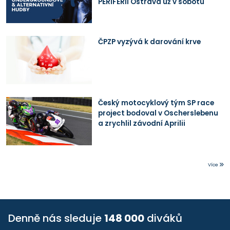
PERIFERII Ostrava už v sobotu
ČPZP vyzývá k darování krve
Český motocyklový tým SP race
project bodoval v Oscherslebenu
a zrychlil závodní Aprilii
Více
Denně nás sleduje
148 000
diváků