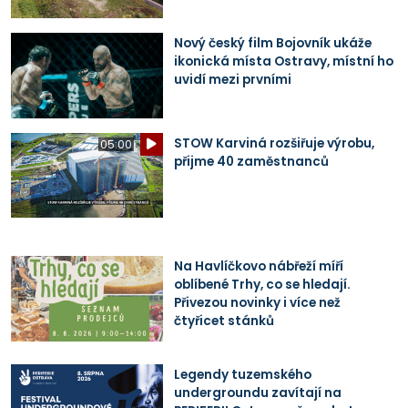
Nový český film Bojovník ukáže
ikonická místa Ostravy, místní ho
uvidí mezi prvními
STOW Karviná rozšiřuje výrobu,
05:00
přijme 40 zaměstnanců
Na Havlíčkovo nábřeží míří
oblíbené Trhy, co se hledají.
Přivezou novinky i více než
čtyřicet stánků
Legendy tuzemského
undergroundu zavítají na