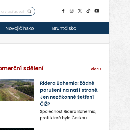
Novojičínsko
Bruntálsko
omerční sdělení
více
Ridera Bohemia: žádné
porušení na naší straně.
Jen nezákonné šetření
ČIŽP
Společnost Ridera Bohemia,
proti které bylo Českou
inspekcí životního prostředí