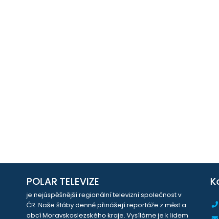
POLAR TELEVIZE
K
je nejúspěšnější regionální televizní společnost v
ČR. Naše štáby denně přinášejí reportáže z měst a
obcí Moravskoslezského kraje. Vysíláme je k lidem