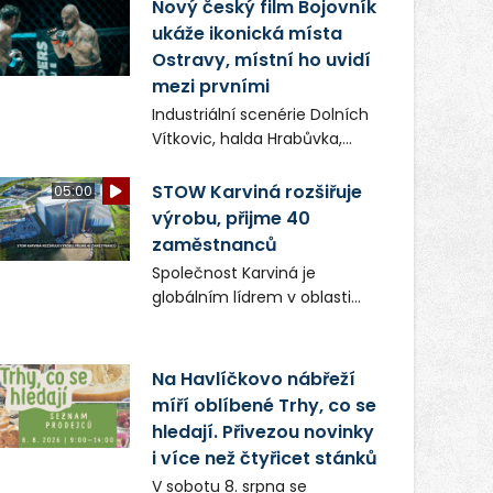
(ČIŽP) čtyři roky vedeno
Nový český film Bojovník
vykonstruované řízení, při
ukáže ikonická místa
realizaci OVS na heřmanické
Ostravy, místní ho uvidí
haldě postupovala v souladu
mezi prvními
se zákonem a zadáním
Industriální scenérie Dolních
státního podniku DIAMO a v
Vítkovic, halda Hrabůvka,
této souvislosti nelze hovořit
centrum města i další
o žádném odpadu. Ridera od
ikonická místa Ostravy se
STOW Karviná rozšiřuje
05:00
počátku označovala řízení
objeví v novém filmu
výrobu, přijme 40
ČIŽP za nezákonné a
Bojovník, který vstoupí do kin
zaměstnanců
domáhala se práva na
už 13. srpna. Režiséři Vojtěch
spravedlivý správní proces.
Společnost Karviná je
Frič a Tomáš Dianiška si
globálním lídrem v oblasti
moravskoslezskou metropoli
regálových produktů a
nevybrali náhodou – její
systémů, stabilním
syrová atmosféra se stala
zaměstnavatelem na
Na Havlíčkovo nábřeží
přirozenou součástí příběhu
Karvinsku a firmou s
míří oblíbené Trhy, co se
bývalého boxerského
obrovským potenciálem.
šampiona Hoffa (Milan
hledají. Přivezou novinky
Ondrík), jenž se po letech
i více než čtyřicet stánků
vrací do světa vrcholových
V sobotu 8. srpna se