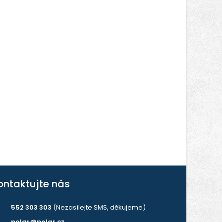
ontaktujte nás
552 303 303
(Nezasílejte SMS, děkujeme)
polar@polar.cz