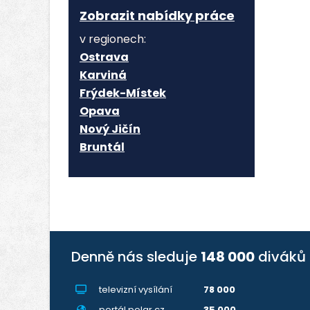
Zobrazit nabídky práce
v regionech:
Ostrava
Karviná
Frýdek-Místek
Opava
Nový Jičín
Bruntál
Denně nás sleduje
148 000
diváků
televizní vysílání
78 000
portál polar.cz
35 000