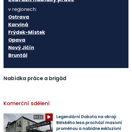
v regionech:
Ostrava
Karviná
Frýdek-Místek
Opava
Nový Jičín
Bruntál
Nabídka práce a brigád
Komerční sdělení
Legendární Dakota na okraji
01:32
Bělského lesa prochází masivní
proměnou a nabídne exkluzivní