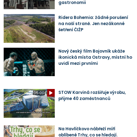
gastronomii
Ridera Bohemia: žádné porušení
na naší straně. Jen nezákonné
šetření ČIŽP
Nový český film Bojovník ukáže
ikonická místa Ostravy, místní ho
uvidí mezi prvními
STOW Karviná rozšiřuje výrobu,
05:00
přijme 40 zaměstnanců
Na Havlíčkovo nábřeží míří
oblíbené Trhy, co se hledají.