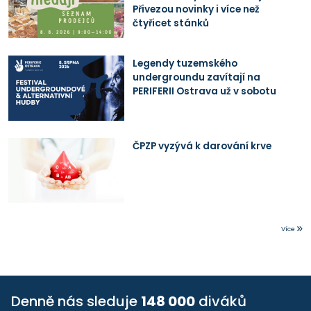
Přivezou novinky i více než
čtyřicet stánků
Legendy tuzemského
undergroundu zavítají na
PERIFERII Ostrava už v sobotu
ČPZP vyzývá k darování krve
Více
Denně nás sleduje
148 000
diváků