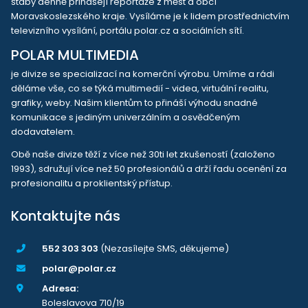
štáby denně přinášejí reportáže z měst a obcí
Moravskoslezského kraje. Vysíláme je k lidem prostřednictvím
televizního vysílání, portálu polar.cz a sociálních sítí.
POLAR MULTIMEDIA
je divize se specializací na komerční výrobu. Umíme a rádi
děláme vše, co se týká multimedií - videa, virtuální realitu,
grafiky, weby. Našim klientům to přináší výhodu snadné
komunikace s jediným univerzálním a osvědčeným
dodavatelem.
Obě naše divize těží z více než 30ti let zkušeností (založeno
1993), sdružují více než 50 profesionálů a drží řadu ocenění za
profesionalitu a proklientský přístup.
Kontaktujte nás
552 303 303
(Nezasílejte SMS, děkujeme)
polar@polar.cz
Adresa:
Boleslavova 710/19