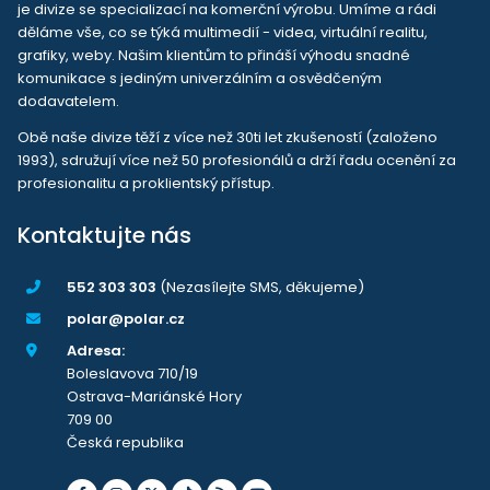
je divize se specializací na komerční výrobu. Umíme a rádi
děláme vše, co se týká multimedií - videa, virtuální realitu,
grafiky, weby. Našim klientům to přináší výhodu snadné
komunikace s jediným univerzálním a osvědčeným
dodavatelem.
Obě naše divize těží z více než 30ti let zkušeností (založeno
1993), sdružují více než 50 profesionálů a drží řadu ocenění za
profesionalitu a proklientský přístup.
Kontaktujte nás
552 303 303
(Nezasílejte SMS, děkujeme)
polar@polar.cz
Adresa:
Boleslavova 710/19
Ostrava-Mariánské Hory
709 00
Česká republika