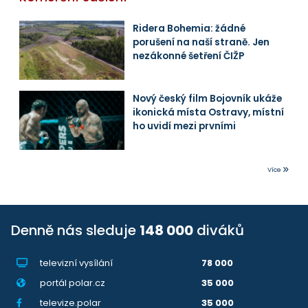
Ridera Bohemia: žádné
porušení na naší straně. Jen
nezákonné šetření ČIŽP
Nový český film Bojovník ukáže
ikonická místa Ostravy, místní
ho uvidí mezi prvními
Více
Denně nás sleduje
148 000
diváků
televizní vysílání
78 000
portál polar.cz
35 000
televize.polar
35 000