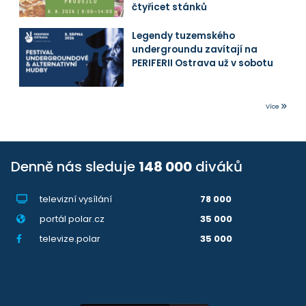
čtyřicet stánků
Legendy tuzemského
undergroundu zavítají na
PERIFERII Ostrava už v sobotu
Více
Denně nás sleduje
148 000
diváků
televizní vysílání
78 000
portál polar.cz
35 000
televize.polar
35 000