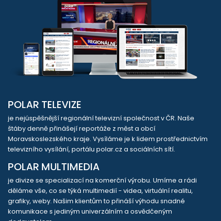
POLAR TELEVIZE
je nejúspěšnější regionální televizní společnost v ČR. Naše
štáby denně přinášejí reportáže z měst a obcí
Moravskoslezského kraje. Vysíláme je k lidem prostřednictvím
televizního vysílání, portálu polar.cz a sociálních sítí.
POLAR MULTIMEDIA
je divize se specializací na komerční výrobu. Umíme a rádi
děláme vše, co se týká multimedií - videa, virtuální realitu,
grafiky, weby. Našim klientům to přináší výhodu snadné
komunikace s jediným univerzálním a osvědčeným