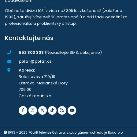
dodavatelem.
Obě naše divize těží z více než 30ti let zkušeností (založeno
1993), sdružují více než 50 profesionálů a drží řadu ocenění za
profesionalitu a proklientský přístup.
Kontaktujte nás
552 303 303
(Nezasílejte SMS, děkujeme)
polar@polar.cz
Adresa:
Boleslavova 710/19
Ostrava-Mariánské Hory
709 00
Česká republika
1993 - 2026 POLAR televize Ostrava, s.r.o., orgánem dohledu je Rada pro