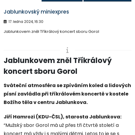
Jablunkovský miniexpres
17. ledna 2024, 16:30
Jablunkovem zněl Tříkrálový koncert sboru Gorol
Jablunkovem zněl Tříkrálový
koncert sboru Gorol
Sváteční atmosféra se zpíváním koled a lidových
písní zavládla při tříkrálovém koncertě v kostele
Božího těla v centru Jablunkova.
Jiří Hamrozi (KDU-ČSL), starosta Jablunkova:
“Mužský sbor Gorol má už přes tři čtvrtě století a
koncert má vždy i s malými dětmi. Letos to je se s