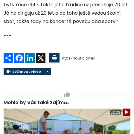
byl v roce 1947, takže jeho tradice už přesahuje 70 let.
Já ho diriguju už 20 let a do toho ještě vedou školní
sbor, takže tady na koncertě povedu oba sbory.”
---
Sdílet
Facebook
LinkedIn
X
Vytisknout článek
Stáhnout video
Stáhnout video
Mohlo by Vás také zajímat
02:03