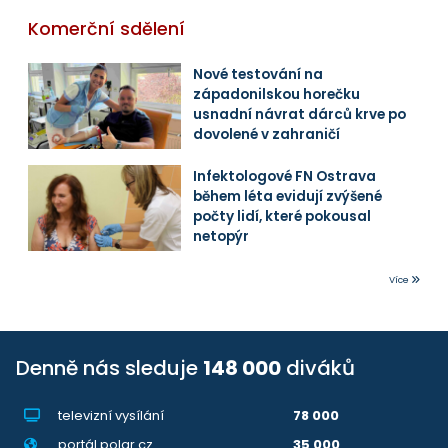
Komerční sdělení
Nové testování na
západonilskou horečku
usnadní návrat dárců krve po
dovolené v zahraničí
Infektologové FN Ostrava
během léta evidují zvýšené
počty lidí, které pokousal
netopýr
Více
Denně nás sleduje
148 000
diváků
televizní vysílání
78 000
portál polar.cz
35 000