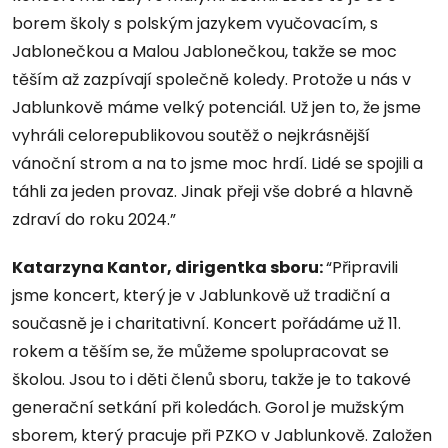
borem školy s polským jazykem vyučovacím, s
Jablonečkou a Malou Jablonečkou, takže se moc
těším až zazpívají společně koledy. Protože u nás v
Jablunkově máme velký potenciál. Už jen to, že jsme
vyhráli celorepublikovou soutěž o nejkrásnější
vánoční strom a na to jsme moc hrdí. Lidé se spojili a
táhli za jeden provaz. Jinak přeji vše dobré a hlavně
zdraví do roku 2024.”
Katarzyna Kantor, dirigentka sboru:
“Připravili
jsme koncert, který je v Jablunkově už tradiční a
současně je i charitativní. Koncert pořádáme už 11.
rokem a těším se, že můžeme spolupracovat se
školou. Jsou to i děti členů sboru, takže je to takové
generační setkání při koledách. Gorol je mužským
sborem, který pracuje při PZKO v Jablunkově. Založen