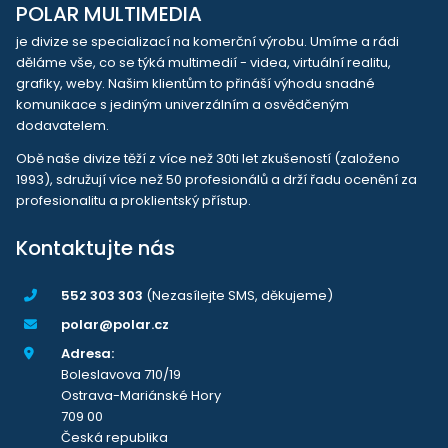
POLAR MULTIMEDIA
je divize se specializací na komerční výrobu. Umíme a rádi
děláme vše, co se týká multimedií - videa, virtuální realitu,
grafiky, weby. Našim klientům to přináší výhodu snadné
komunikace s jediným univerzálním a osvědčeným
dodavatelem.
Obě naše divize těží z více než 30ti let zkušeností (založeno
1993), sdružují více než 50 profesionálů a drží řadu ocenění za
profesionalitu a proklientský přístup.
Kontaktujte nás
552 303 303
(Nezasílejte SMS, děkujeme)
polar@polar.cz
Adresa:
Boleslavova 710/19
Ostrava-Mariánské Hory
709 00
Česká republika